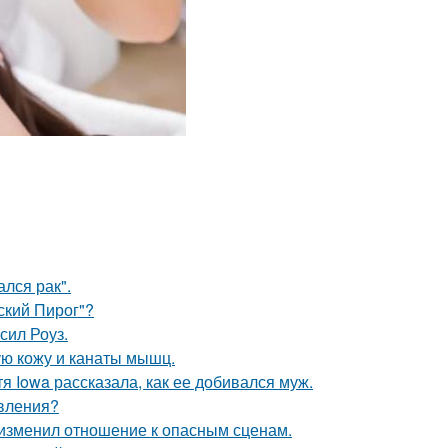
лся рак".
ский Пирог"?
сил Роуз.
ю кожу и канаты мышц.
я Iowa рассказала, как ее добивался муж.
явления?
у изменил отношение к опасным сценам.