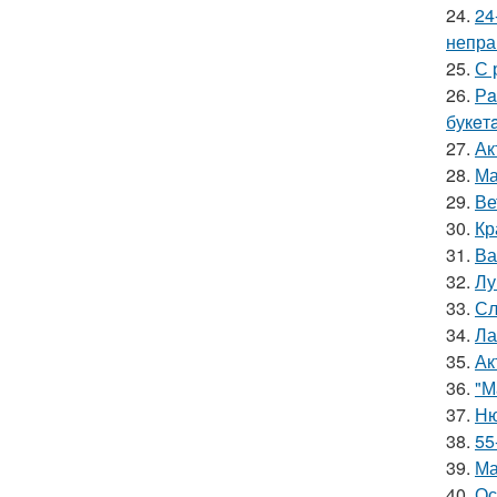
24.
24
непра
25.
С 
26.
Рa
букeт
27.
Ак
28.
Ма
29.
Ве
30.
Кр
31.
Ва
32.
Лу
33.
Сл
34.
Ла
35.
Ак
36.
"М
37.
Ню
38.
55
39.
Ма
40.
Ос