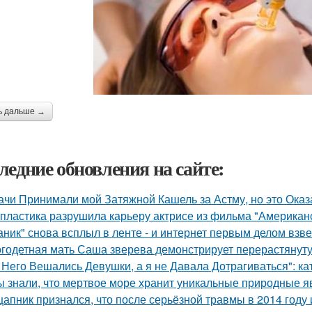
ь дальше →
ледние обновления на сайте:
ачи Принимали мой Затяжной Кашель за Астму, но это Оказа
 пластика разрушила карьеру актрисе из фильма "Американ
аник" снова всплыл в ленте - и интернет первым делом взве
годетная мать Саша зверева демонстрирует перерастянуту
 Него Вешались Девушки, а я не Давала Дотрагиваться": кат
ы знали, что мертвое море хранит уникальные природные 
цапник признался, что после серьёзной травмы в 2014 год