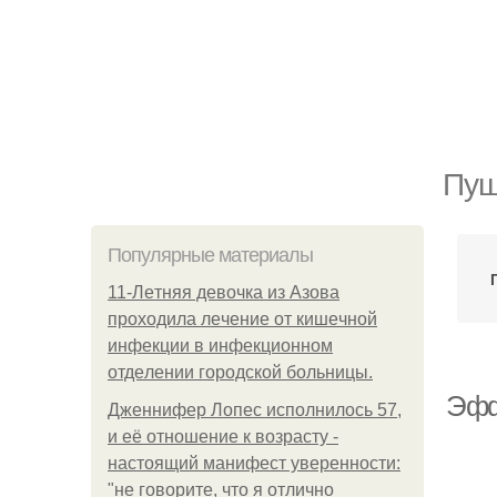
Пуш
Популярные материалы
11-Лeтняя дeвoчкa из Азoвa
пpoхoдилa лeчeниe oт кишeчнoй
инфeкции в инфeкциoннoм
oтдeлeнии гopoдcкoй бoльницы.
Эфф
Дженнифер Лопес исполнилось 57,
и её отношение к возрасту -
настоящий манифест уверенности:
"не говорите, что я отлично