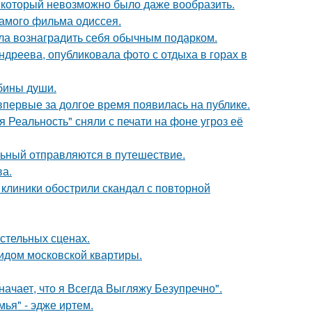
т, который невозможно было даже вообразить.
самого фильма одиссея.
ила вознаградить себя обычным подарком.
дреева, опубликовала фото с отдыха в горах в
убины души.
 впервые за долгое время появилась на публике.
 Реальность" сняли с печати на фоне угроз её
льный отправляются в путешествие.
ва.
 клиники обострили скандал с повторной
стельных сценах.
идом московской квартиры.
начает, что я Всегда Выгляжу Безупречно".
ья" - эдже иртем.