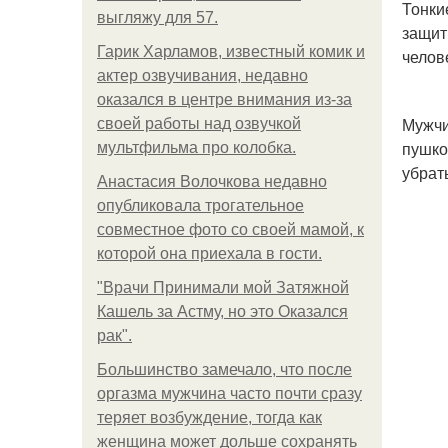
Тонки
выгляжу для 57.
защит
Гарик Харламов, известный комик и
челов
актер озвучивания, недавно
оказался в центре внимания из-за
Мужчи
своей работы над озвучкой
пушко
мультфильма про колобка.
убрат
Анастасия Волочкова недавно
опубликовала трогательное
совместное фото со своей мамой, к
которой она приехала в гости.
"Врачи Принимали мой Затяжной
Кашель за Астму, но это Оказался
рак".
Большинство замечало, что после
оргазма мужчина часто почти сразу
теряет возбуждение, тогда как
женщина может дольше сохранять