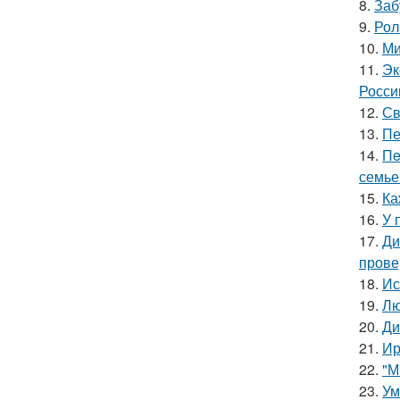
8.
Заб
9.
Рол
10.
Ми
11.
Эк
Росси
12.
Св
13.
Пе
14.
Пe
семье
15.
Ка
16.
У 
17.
Ди
прове
18.
Ис
19.
Лю
20.
Ди
21.
Ир
22.
"М
23.
Ум