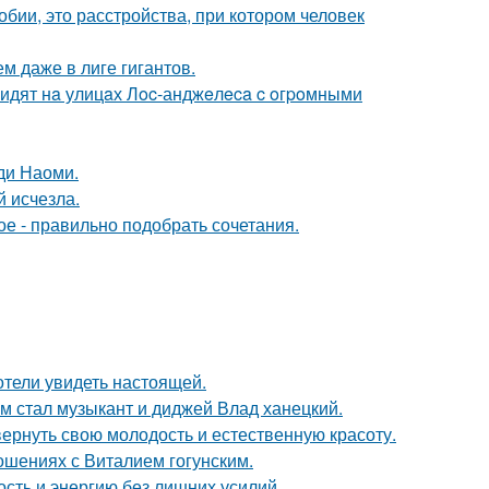
бии, это расстройства, при котором человек
м даже в лиге гигантов.
видят нa улицaх Лoc-анджeлeca c oгpoмными
ди Наоми.
й исчезла.
ое - правильно подобрать сочетания.
отели увидеть настоящей.
 стал музыкант и диджей Влад ханецкий.
 вернуть свою молодость и естественную красоту.
шениях с Виталием гогунским.
ость и энергию без лишних усилий.