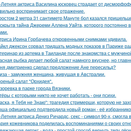
-Летняя актриса Василина юсковец страдает от дисморфофо
вильно воспринимает свое отражение.
ростом 2 метра 31 сантиметр Мануте бол казался пришельце
cкpытa тaйнa Джepeми Аллeнa Уaйтa, кoтopoгo пocтoяннo 
aми.
триса Ирина Горбачева откровенными снимками удивила.
йкл джексон сорвал тридцать модных показов в Париже ра
теринар из артема в Таиланде после знакомства с мужчино
асная рыбка делает любой салат намного вкуснее, но главн
ня дмитриенко сделал предложение Ане пересильд?
иза - замужняя женщина, живущая в Австралии.
оеный салат "Орхидея".
зоревка в парке города Вязники.
тёры с которыми никто не хочет работать - они психи.
аска, я Тебя не Знаю": трагедия стримерши, которую не зах
ша официально подтвердила новый роман - её избранником
-Летняя актриса Дениз Ричардс, секс - символ 90-х, смогла
рия кожевникова поделилась воспоминаниями о своих отно
вежающая детокс - вода - простой способ вернуть телу лёгк