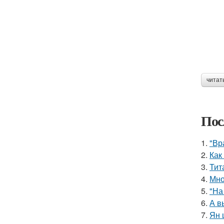
читат
Пос
1.
"Вр
2.
Как
3.
Тит
4.
Мно
5.
"На
6.
А в
7.
Ян 