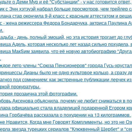
удьте о Деми Мур и её "Субстанции" - у нас готовится отве
ик с Энн хэтэуэй набрал больше просмотров, чем трейлер 
лана стар окончила 9-й класс с красным аттестатом и реш
с - жена режиссера Федора Бондарчука, актриса Паулина Ан
и.
адьба - день, полный эмоций, но эта история трогает до гл
вица Адель, которая несколько лет назад сильно похудела,
вица MакSим заявила, что её новую автобиографию "Другая
.
ждое лето члены "Союза Пенсионеров" города Гусь-хруста
принцессы Дианы было не одно культовое кольцо, а сразу д
агноз под сомнением: как экстренные публикации лерчек из
ркой прокуратуры.
тория прозаична этой фотографии.
бовь Аксенова объяснила, почему не любит сниматься в по
лара официально стала владелицей подаренной Егором кр
ина Горбачёва рассказала о похудении на 13 килограммов.
не Нравится, Когда мне Говорят Комплименты, но это не Оз
ерла звезда турецких сериалов "Клюквенный Щербет" и "сем