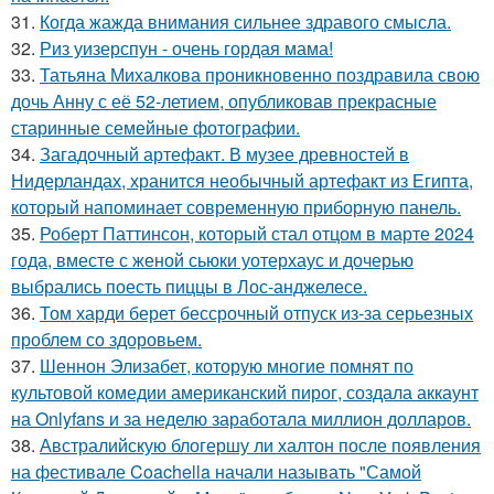
31.
Когда жажда внимания сильнее здравого смысла.
32.
Риз уизерспун - очень гордая мама!
33.
Татьяна Михалкова проникновенно поздравила свою
дочь Анну с её 52-летием, опубликовав прекрасные
старинные семейные фотографии.
34.
Загадочный артефакт. В музее древностей в
Нидерландах, хранится необычный артефакт из Египта,
который напоминает современную приборную панель.
35.
Роберт Паттинсон, который стал отцом в марте 2024
года, вместе с женой сьюки уотерхаус и дочерью
выбрались поесть пиццы в Лос-анджелесе.
36.
Том харди берет бессрочный отпуск из-за серьезных
проблем со здоровьем.
37.
Шеннон Элизабет, которую многие помнят по
культовой комедии американский пирог, создала аккаунт
на Onlyfans и за неделю заработала миллион долларов.
38.
Австралийскую блогершу ли халтон после появления
на фестивале Coachella начали называть "Самой