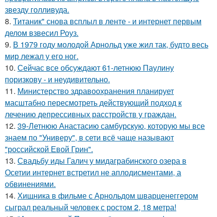
звезду голливуда.
8.
Титаник" снова всплыл в ленте - и интернет первым
делом взвесил Роуз.
9.
В 1979 году молодой Арнольд уже жил так, будто весь
мир лежал у его ног.
10.
Сейчас все обсуждают 61-летнюю Паулину
поризкову - и неудивительно.
11.
Министерство здравоохранения планирует
масштабно пересмотреть действующий подход к
лечению депрессивных расстройств у граждан.
12.
39-Летнюю Анастасию самбурскую, которую мы все
знаем по "Универу", в сети всё чаще называют
"российской Евой Грин".
13.
Свадьбу иды Галич у мидаграбинского озера в
Осетии интернет встретил не аплодисментами, а
обвинениями.
14.
Хищника в фильме с Арнольдом шварценеггером
сыграл реальный человек с ростом 2, 18 метра!