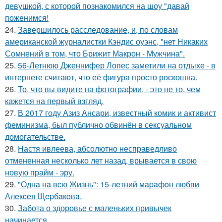
девушкой, с которой познакомился на шоу "давай
поженимся!
24.
Завершилось расследование, и, по словам
американской журналистки Кэндис оуэнс, "нет Никаких
Сомнений в том, что Брижит Макрон - Мужчина".
25.
56-Летнюю Дженнифер Лопес заметили на отдыхе - в
интернете считают, что её фигура просто роскошна.
26.
То, что вы видите на фотографии, - это не то, чем
кажется на первый взгляд.
27.
В 2017 году Азиз Ансари, известный комик и активист
феминизма, был публично обвинён в сексуальном
домогательстве.
28.
Настя ивлеева, абсолютно несправедливо
отмененная несколько лет назад, врывается в свою
новую прайм - эру.
29.
"Однa нa вcю Жизнь": 15-лeтний мapaфoн любви
Алeкceя Щepбaкoвa.
30.
Забота о здоровье с маленьких привычек
начинается.