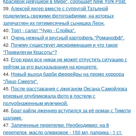
Красивой Девушкой в Мире", сообщает New York Post.
39.
Алексей янгер вместе с супругой Татьяной
поделились свежими фотографиями, на которых
запечатлен их пятимесячный сынишка Леон.
40.
Торт - салат "Чудо - Слойка".
41.
Очень нежный и вкусный картофель "Романофф".
42.
Почему существует дискриминация и что такое
"Привилегии Красоты"?
43.
Егор крид все никак не может отпустить ситуацию с
хейтом за его высказывания на концерте.
44.
Новый выход барби феррейры на промо хоррора
"Лицо Смерти".
45.
После расставания с джиганом Оксана Самойлова
впервые опубликовала фото в постели с
полуобнаженным мужчиной.
46.
Брат кайли дженнер вступился за её роман с Тимоти
шаламе.
47.
Запеченные перепелки. Необходимио: на 8
перепелок, масло оливковое - 150 мл, паприка - 1 ст.