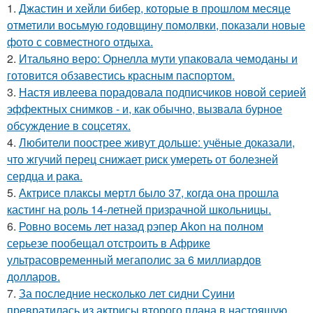
1.
Джастин и хейли бибер, которые в прошлом месяце
отметили восьмую годовщину помолвки, показали новые
фото с совместного отдыха.
2.
Итальяно веро: Орнелла мути упаковала чемоданы и
готовится обзавестись красным паспортом.
3.
Настя ивлеева порадовала подписчиков новой серией
эффектных снимков - и, как обычно, вызвала бурное
обсуждение в соцсетях.
4.
Любители поострее живут дольше: учёные доказали,
что жгучий перец снижает риск умереть от болезней
сердца и рака.
5.
Актрисе плаксы мертл было 37, когда она прошла
кастинг на роль 14-летней призрачной школьницы.
6.
Ровно восемь лет назад рэпер Akon на полном
серьезе пообещал отстроить в Африке
ультрасовременный мегаполис за 6 миллиардов
долларов.
7.
За последние несколько лет сидни Суини
превратилась из актрисы второго плана в настоящую