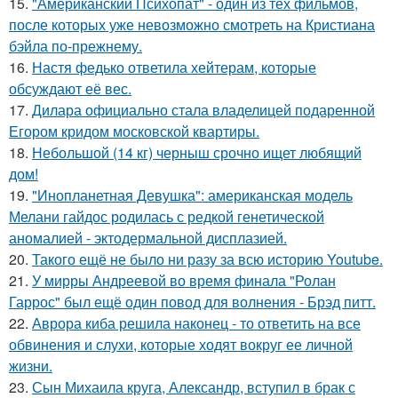
15.
"Американский Психопат" - один из тех фильмов,
после которых уже невозможно смотреть на Кристиана
бэйла по-прежнему.
16.
Настя федько ответила хейтерам, которые
обсуждают её вес.
17.
Дилара официально стала владелицей подаренной
Егором кридом московской квартиры.
18.
Небольшой (14 кг) черныш срочно ищет любящий
дом!
19.
"Инопланетная Девушка": американская модель
Мелани гайдос родилась с редкой генетической
аномалией - эктодермальной дисплазией.
20.
Такого ещё не было ни разу за всю историю Youtube.
21.
У мирры Андреевой во время финала "Ролан
Гаррос" был ещё один повод для волнения - Брэд питт.
22.
Аврора киба решила наконец - то ответить на все
обвинения и слухи, которые ходят вокруг ее личной
жизни.
23.
Сын Михаила круга, Александр, вступил в брак с