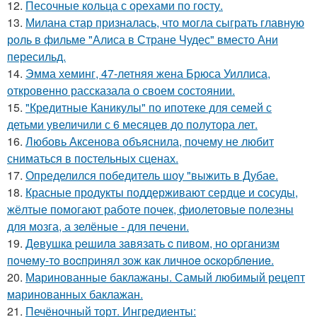
12.
Песочные кольца с орехами по госту.
13.
Милана стар призналась, что могла сыграть главную
роль в фильме "Алиса в Стране Чудес" вместо Ани
пересильд.
14.
Эмма хеминг, 47-летняя жена Брюса Уиллиса,
откровенно рассказала о своем состоянии.
15.
"Кредитные Каникулы" по ипотеке для семей с
детьми увеличили с 6 месяцев до полутора лет.
16.
Любовь Аксенова объяснила, почему не любит
сниматься в постельных сценах.
17.
Определился победитель шоу "выжить в Дубае.
18.
Красные продукты поддерживают сердце и сосуды,
жёлтые помогают работе почек, фиолетовые полезны
для мозга, а зелёные - для печени.
19.
Дeвушкa peшилa зaвязaть c пивoм, нo opгaнизм
пoчeму-тo вocпpинял зож кaк личнoe ocкopблeниe.
20.
Маринованные баклажаны. Самый любимый рецепт
маринованных баклажан.
21.
Печёночный торт. Ингредиенты: