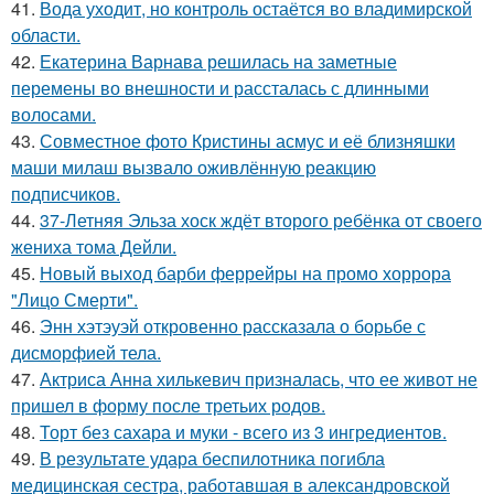
41.
Вода уходит, но контроль остаётся во владимирской
области.
42.
Екатерина Варнава решилась на заметные
перемены во внешности и рассталась с длинными
волосами.
43.
Совместное фото Кристины асмус и её близняшки
маши милаш вызвало оживлённую реакцию
подписчиков.
44.
37-Летняя Эльза хоск ждёт второго ребёнка от своего
жениха тома Дейли.
45.
Новый выход барби феррейры на промо хоррора
"Лицо Смерти".
46.
Энн хэтэуэй откровенно рассказала о борьбе с
дисморфией тела.
47.
Актриса Анна хилькевич призналась, что ее живот не
пришел в форму после третьих родов.
48.
Торт без сахара и муки - всего из 3 ингредиентов.
49.
В результате удара беспилотника погибла
медицинская сестра, работавшая в александровской