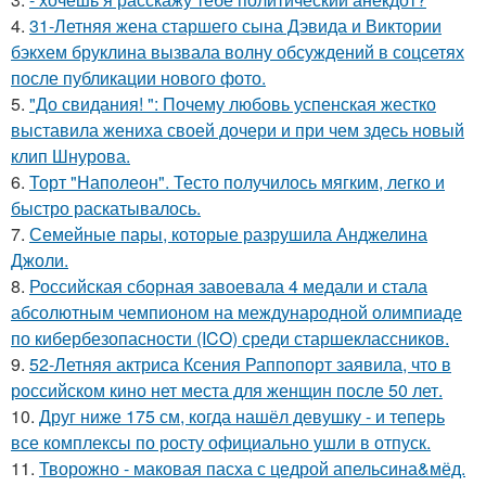
4.
31-Летняя жена старшего сына Дэвида и Виктории
бэкхем бруклина вызвала волну обсуждений в соцсетях
после публикации нового фото.
5.
"До свидания! ": Почему любовь успенская жестко
выставила жениха своей дочери и при чем здесь новый
клип Шнурова.
6.
Торт "Наполеон". Тесто получилось мягким, легко и
быстро раскатывалось.
7.
Семейные пары, которые разрушила Анджелина
Джоли.
8.
Российская сборная завоевала 4 медали и стала
абсолютным чемпионом на международной олимпиаде
по кибербезопасности (ICO) среди старшеклассников.
9.
52-Летняя актриса Ксения Раппопорт заявила, что в
российском кино нет места для женщин после 50 лет.
10.
Друг ниже 175 см, когда нашёл девушку - и теперь
все комплексы по росту официально ушли в отпуск.
11.
Творожно - маковая пасха с цедрой апельсина&мёд.