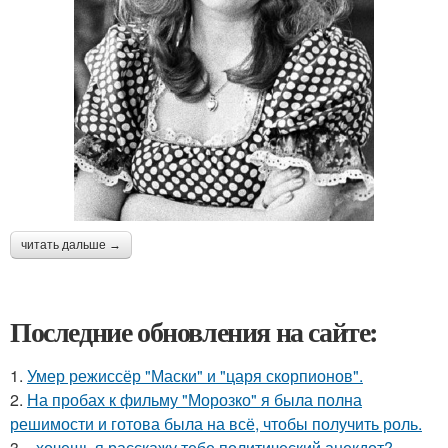
читать дальше →
Последние обновления на сайте:
1.
Умер режиссёр "Маски" и "царя скорпионов".
2.
На пробах к фильму "Морозко" я была полна
решимости и готова была на всё, чтобы получить роль.
3.
- хочешь я расскажу тебе политический анекдот?