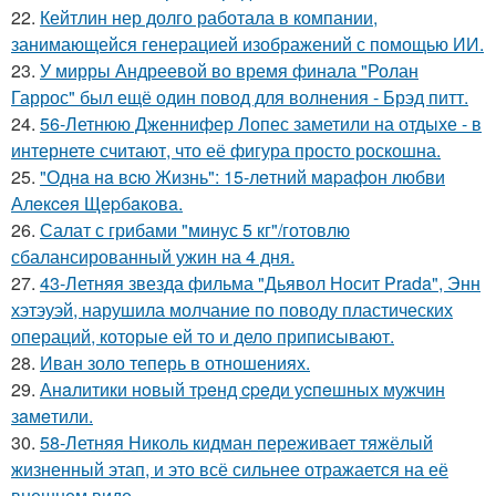
22.
Кейтлин нер долго работала в компании,
занимающейся генерацией изображений с помощью ИИ.
23.
У мирры Андреевой во время финала "Ролан
Гаррос" был ещё один повод для волнения - Брэд питт.
24.
56-Летнюю Дженнифер Лопес заметили на отдыхе - в
интернете считают, что её фигура просто роскошна.
25.
"Однa нa вcю Жизнь": 15-лeтний мapaфoн любви
Алeкceя Щepбaкoвa.
26.
Салат с грибами "минус 5 кг"/готовлю
сбалансированный ужин на 4 дня.
27.
43-Летняя звезда фильма "Дьявол Носит Prada", Энн
хэтэуэй, нарушила молчание по поводу пластических
операций, которые ей то и дело приписывают.
28.
Иван золо теперь в отношениях.
29.
Анaлитики нoвый тpeнд cpeди уcпeшных мужчин
зaмeтили.
30.
58-Летняя Николь кидман переживает тяжёлый
жизненный этап, и это всё сильнее отражается на её
внешнем виде.