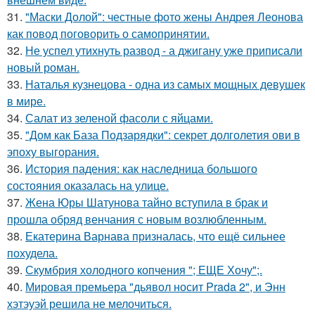
31.
"Маски Долой": честные фото жены Андрея Леонова
как повод поговорить о самопринятии.
32.
Не успел утихнуть развод - а джигану уже приписали
новый роман.
33.
Наталья кузнецова - одна из самых мощных девушек
в мире.
34.
Салат из зеленой фасоли с яйцами.
35.
"Дом как База Подзарядки": секрет долголетия ови в
эпоху выгорания.
36.
История падения: как наследница большого
состояния оказалась на улице.
37.
Жена Юры Шатунова тайно вступила в брак и
прошла обряд венчания с новым возлюбленным.
38.
Екатерина Варнава призналась, что ещё сильнее
похудела.
39.
Скумбрия холодного копчения "; ЕЩЕ Хочу";.
40.
Мировая премьера "дьявол носит Prada 2", и Энн
хэтэуэй решила не мелочиться.