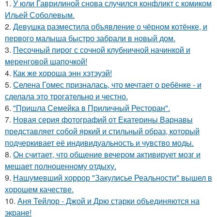
1.
У юли Гаврилиной снова случился конфликт с комиком
Ильей Соболевым.
2.
Девушка разместила объявление о чёрном котёнке, и
первого малыша быстро забрали в новый дом.
3.
Песочный пирог с сочной клубничной начинкой и
меренговой шапочкой!
4.
Как же хороша энн хэтэуэй!
5.
Селена Гомес призналась, что мечтает о ребёнке - и
сделала это трогательно и честно.
6.
"Пришла Семейка в Приличный Ресторан".
7.
Новая серия фотографий от Екатерины Варнавы
представляет собой яркий и стильный образ, который
подчеркивает её индивидуальность и чувство моды.
8.
Он считает, что общение вечером активирует мозг и
мешает полноценному отдыху.
9.
Нашумевший хоррор "Закулисье Реальности" вышел в
хорошем качестве.
10.
Аня Тейлор - Джой и Дрю старки объединяются на
экране!