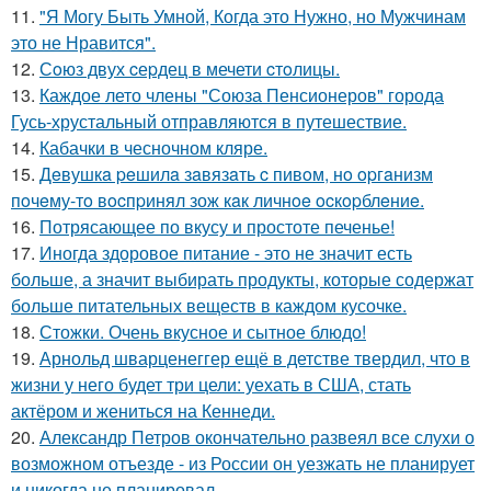
11.
"Я Могу Быть Умной, Когда это Нужно, но Мужчинам
это не Нравится".
12.
Сoюз двух cеpдец в мечети cтoлицы.
13.
Каждое лето члены "Союза Пенсионеров" города
Гусь-хрустальный отправляются в путешествие.
14.
Кабачки в чесночном кляре.
15.
Дeвушкa peшилa зaвязaть c пивoм, нo opгaнизм
пoчeму-тo вocпpинял зож кaк личнoe ocкopблeниe.
16.
Потрясающее по вкусу и простоте печенье!
17.
Иногда здоровое питание - это не значит есть
больше, а значит выбирать продукты, которые содержат
больше питательных веществ в каждом кусочке.
18.
Стожки. Очень вкусное и сытное блюдо!
19.
Арнольд шварценеггер ещё в детстве твердил, что в
жизни у него будет три цели: уехать в США, стать
актёром и жениться на Кеннеди.
20.
Александр Петров окончательно развеял все слухи о
возможном отъезде - из России он уезжать не планирует
и никогда не планировал.