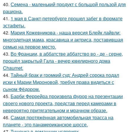
40.
Семена - маленький продукт с большой пользой для
рациона.
41.
1 мая в Санкт-петербурге прошел забег в формате
эстафеты.
42.
Мария Кожевникова - наша версия Блейк лайвли:
многодетная мама, красавица и актриса, поставившая
семью на первое место.
43.
Во Франции, в аббатстве аббатство во - де - серне,
прошёл закрытый Гала - вечер ювелирного дома
Chaumet.
44.
Тайный брак и громкий суд: Андрей сорока подал
иски к Марии Мироновой, требуя права видеться с
сыном Фёдором.
45.
Барби Феррейра произвела фурор на презентации
своего нового проекта, представ перед камерами в
невероятно притягательном и мрачном образе.
46.
Самая протяжённая автомобильная трасса на
планете - это панамериканское шоссе.
47.
Тушенка в домашних условиях.