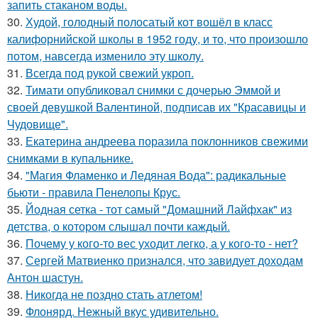
запить стаканом воды.
30.
Худой, голодный полосатый кот вошёл в класс
калифорнийской школы в 1952 году, и то, что произошло
потом, навсегда изменило эту школу.
31.
Всегда под рукой свежий укроп.
32.
Тимати опубликовал снимки с дочерью Эммой и
своей девушкой Валентиной, подписав их "Красавицы и
Чудовище".
33.
Екатерина андреева поразила поклонников свежими
снимками в купальнике.
34.
"Магия Фламенко и Ледяная Вода": радикальные
бьюти - правила Пенелопы Крус.
35.
Йодная сетка - тот самый "Домашний Лайфхак" из
детства, о котором слышал почти каждый.
36.
Почему у кого-то вес уходит легко, а у кого-то - нет?
37.
Сергей Матвиенко признался, что завидует доходам
Антон шастун.
38.
Никогда не поздно стать атлетом!
39.
Флонярд. Нежный вкус удивительно.