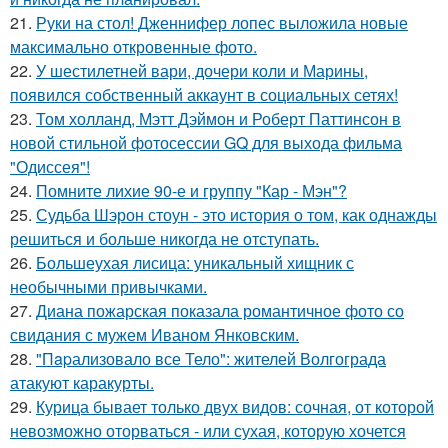
21.
Руки на стол! Дженнифер лопес выложила новые
максимально откровенные фото.
22.
У шестилетней вари, дочери коли и Марины,
появился собственный аккаунт в социальных сетях!
23.
Том холланд, Мэтт Дэймон и Роберт Паттинсон в
новой стильной фотосессии GQ для выхода фильма
"Одиссея"!
24.
Помните лихие 90-е и группу "Кар - Мэн"?
25.
Судьба Шэрон стоун - это история о том, как однажды
решиться и больше никогда не отступать.
26.
Большеухая лисица: уникальный хищник с
необычными привычками.
27.
Диана пожарская показала романтичное фото со
свидания с мужем Иваном Янковским.
28.
"Пapализовало все Тело": жителей Волгограда
атакуют каракурты.
29.
Курица бывает только двух видов: сочная, от которой
невозможно оторваться - или сухая, которую хочется