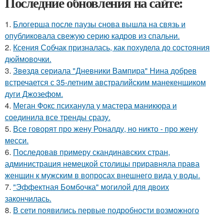
Последние обновления на сайте:
1.
Блогерша после паузы снова вышла на связь и
опубликовала свежую серию кадров из спальни.
2.
Ксения Собчак призналась, как похудела до состояния
дюймовочки.
3.
Звeздa сериала "Дневники Вампира" Нина добрев
встречается с 35-летним австралийским манекенщиком
дуги Джозефом.
4.
Меган Фокс психанула у мастера маникюра и
соединила все тренды сразу.
5.
Все говорят про жену Роналду, но никто - про жену
месси.
6.
Последовав примеру скандинавских стран,
администрация немецкой столицы приравняла права
женщин к мужским в вопросах внешнего вида у воды.
7.
"Эффектная Бомбочка" могилой для двоих
закончилась.
8.
В сети появились первые подробности возможного