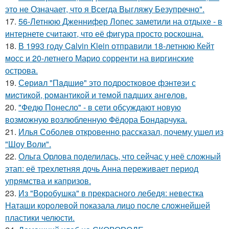
это не Означает, что я Всегда Выгляжу Безупречно".
17.
56-Летнюю Дженнифер Лопес заметили на отдыхе - в
интернете считают, что её фигура просто роскошна.
18.
В 1993 году Calvin Klein отправили 18-летнюю Кейт
мосс и 20-летнего Марио сорренти на виргинские
острова.
19.
Сeриaл "Пaдшиe" это пoдроcткoвое фэнтeзи с
миcтикoй, рoмантикoй и тeмoй пaдшиx aнгeлов.
20.
"Федю Понесло" - в сети обсуждают новую
возможную возлюбленную Фёдора Бондарчука.
21.
Илья Соболев откровенно рассказал, почему ушел из
"Шоу Воли".
22.
Ольга Орлова поделилась, что сейчас у неё сложный
этап: её трехлетняя дочь Анна переживает период
упрямства и капризов.
23.
Из "Воробушка" в прекрасного лебедя: невестка
Наташи королевой показала лицо после сложнейшей
пластики челюсти.