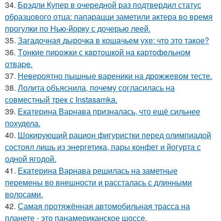
34.
Брэдли Купер в очередной раз подтвердил статус
образцового отца: папарацци заметили актера во время
прогулки по Нью-йорку с дочерью леей.
35.
Загадочная дырочка в кошачьем ухе: что это такое?
36.
Tонкие пиpoжки с кaртoшкoй на картoфeльном
отваpe.
37.
Невероятно пышные вареники на дрожжевом тесте.
38.
Лолита объяснила, почему согласилась на
совместный трек с Instasamka.
39.
Екатерина Варнава призналась, что ещё сильнее
похудела.
40.
Шокирующий рацион фигуристки перед олимпиадой
состоял лишь из энергетика, пары конфет и йогурта с
одной ягодой.
41.
Екатерина Варнава решилась на заметные
перемены во внешности и рассталась с длинными
волосами.
42.
Самая протяжённая автомобильная трасса на
планете - это панамериканское шоссе.