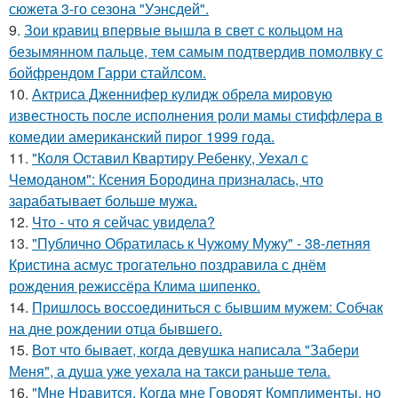
сюжета 3-го сезона "Уэнсдей".
9.
Зои кравиц впервые вышла в свет с кольцом на
безымянном пальце, тем самым подтвердив помолвку с
бойфрендом Гарри стайлсом.
10.
Актриса Дженнифер кулидж обрела мировую
известность после исполнения роли мамы стиффлера в
комедии американский пирог 1999 года.
11.
"Коля Оставил Квартиру Ребенку, Уехал с
Чемоданом": Ксения Бородина призналась, что
зарабатывает больше мужа.
12.
Что - что я сейчас увидела?
13.
"Публично Обратилась к Чужому Мужу" - 38-летняя
Кристина асмус трогательно поздравила с днём
рождения режиссёра Клима шипенко.
14.
Пришлось воссоединиться с бывшим мужем: Собчак
на дне рождении отца бывшего.
15.
Вот что бывает, когда девушка написала "Забери
Меня", а душа уже уехала на такси раньше тела.
16.
"Мне Нравится, Когда мне Говорят Комплименты, но