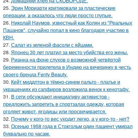
24.
Домашний хлеб на СКОВОРОДЕ.
25.
Эрин Мориарти критиковали за пластические
операции, а оказалось что люди просто глупые.
26.
Николай Наумов, известный как Колян из "Реальных
Пацанов", случайно попал в кино благодаря участию в
КВН.
27.
Салат из зеленой фасоли с яйцами.
28.
Японец 30 лет платил за место убийства его жены.
29.
Рианна на фоне слухов о возможной четвёртой
беременности прилетела в Индию на вечеринку в честь
своего бренда Fenty Beauty.
30.
Кейт миддлтон в тёмно-синем пальто - платье и
украшениях из сапфиров возложила венок к кенотафу.
31.
В сети обсуждают инициативу активистов -
предложить запретить в спортзалах одежду, которая
оголяет живот, ягодицы или просвечивается.
32.
Почему у кого-то вес уходит легко, а у кого-то - нет?
33.
Осенью 1958 года в Стокгольм один пациент умирал
буквально по часам.