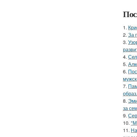
Пос
1.
Кри
2.
За 
3.
Узо
разви
4.
Сел
5.
Алк
6.
Пос
мужск
7.
Пам
образ
8.
Эми
за се
9.
Сер
10.
"М
11.
На