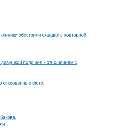
 клиники обострили скандал с повторной
й девушкой подошёл к отношениям с
о откровенные фото.
бaкoвa.
ли".