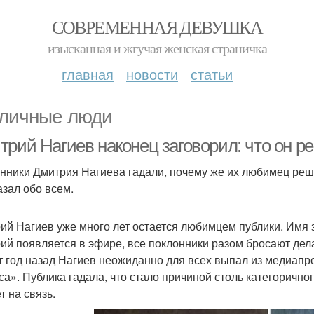
СОВРЕМЕННАЯ ДЕВУШКА
изысканная и жгучая женская страничка
главная
новости
статьи
личные люди
трий Нагиев наконец заговорил: что он р
нники Дмитрия Нагиева гадали, почему же их любимец реши
азал обо всем.
ий Нагиев уже много лет остается любимцем публики. Имя з
ий появляется в эфире, все поклонники разом бросают дела
т год назад Нагиев неожиданно для всех выпал из медиапро
са». Публика гадала, что стало причиной столь категорично
т на связь.