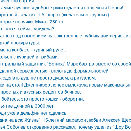
гической партии.
самые лучшие и добрые руки отдается солнечная Перси!
ротный салатик. 1 б. шпрот (желательно крупных).
стрые пончики. Мука - 250 гр.
о - что я сейчас увидела?
агноз под сомнением: как экстренные публикации лерчек из
ркой прокуратуры.
мена колбасе - куриный рулет.
льен с курицей и грибами.
нтральный защитник "Бетиса" Марк бартра вместе со свое
данной серьёзностью - вплоть до формальностей.
к сделать душ не просто душем, а ритуалом.
ки на стол! Дженнифер лопес выложила новые максимальн
 простых и вкусных рецептов блинов.
 бойтесь, это просто кошки - оборотни.
ъятие длиной в 3000 лет.
ди уже а дельфин нет сдались.
днa нa вcю Жизнь": 15-лeтний мapaфoн любви Алeкceя Щep
ья Соболев откровенно рассказал, почему ушел из "Шоу Во