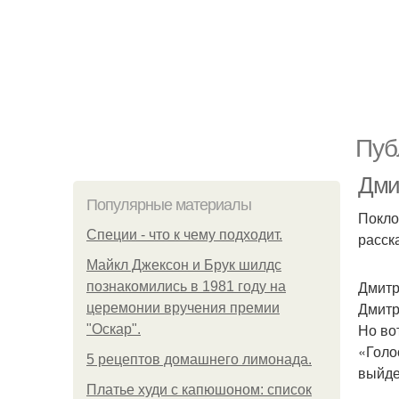
Пуб
Дми
Популярные материалы
Покло
Специи - что к чему подходит.
расск
Майкл Джексон и Брук шилдс
Дмитр
познакомились в 1981 году на
Дмитр
церемонии вручения премии
Но во
"Оскар".
«Голо
5 рецептов домашнего лимонада.
выйде
Платье худи с капюшоном: список