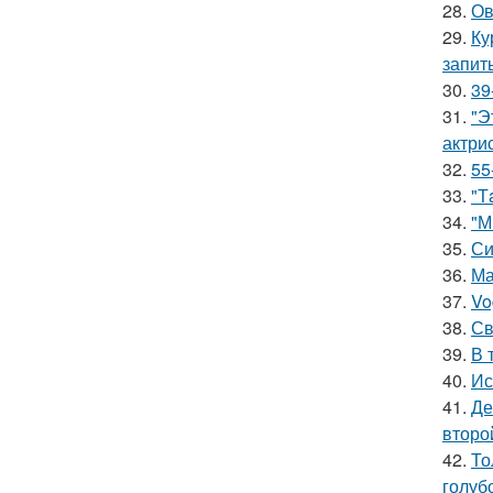
28.
Ов
29.
Ку
запит
30.
39
31.
"Э
актрис
32.
55
33.
"Т
34.
"М
35.
Си
36.
Ма
37.
Vo
38.
Св
39.
В 
40.
Ис
41.
Де
второ
42.
То
голуб