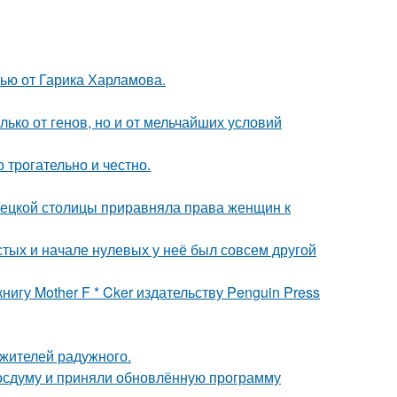
ью от Гарика Харламова.
ько от генов, но и от мельчайших условий
о трогательно и честно.
мецкой столицы приравняла права женщин к
стых и начале нулевых у неё был совсем другой
игу Mother F * Cker издательству Penguin Press
 жителей радужного.
осдуму и приняли обновлённую программу