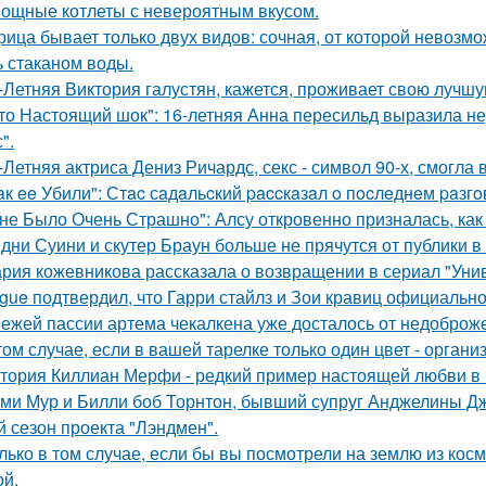
ощные котлеты с невероятным вкусом.
рица бывает только двух видов: сочная, от которой невозмо
ь стаканом воды.
-Летняя Виктория галустян, кажется, проживает свою лучшу
то Настоящий шок": 16-летняя Анна пересильд выразила н
".
-Летняя актриса Дениз Ричардс, секс - символ 90-х, смогла
aк ee Убили": Стac сaдaльcкий paccкaзaл o пocлeднeм paзг
не Было Очень Страшно": Алсу откровенно призналась, как
дни Суини и скутер Браун больше не прячутся от публики в 
рия кожевникова рассказала о возвращении в сериал "Унив
gue подтвердил, что Гарри стайлз и Зои кравиц официальн
ежей пассии артема чекалкена уже досталось от недоброж
том случае, если в вашей тарелке только один цвет - орга
тория Киллиан Мерфи - редкий пример настоящей любви в 
ми Мур и Билли боб Торнтон, бывший супруг Анджелины Дж
й сезон проекта "Лэндмен".
лько в том случае, если бы вы посмотрели на землю из косм
ой.