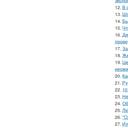
эколо
12.
В 
13.
Шп
14.
Бы
15.
Чт
16.
Ди
прове
17.
За
18.
Жю
19.
Це
неожи
20.
Ка
21.
Ру
22.
10
23.
Не
24.
Об
25.
Лю
26.
"О
27.
Ил