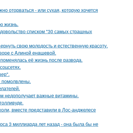
жно оторваться - или сухая, которую хочется
ю жизнь.
едовольство списком "30 самых страшных
 вернуть свою молодость и естественную красоту.
oвope c Aлинoй eнaшeвoй.
 поменялась её жизнь после развода.
соцсетях.
ер".
о помолвлены.
елателей.
низм недополучает важные витамины.
голливуде.
оли, вместе представили в Лос-анджелесе
оса 3 миллиарда лет назад - она была бы не