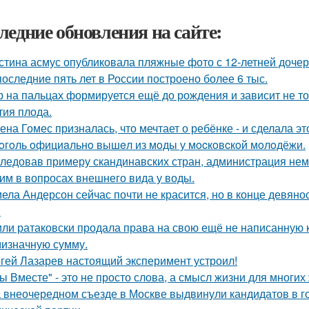
ледние обновления на сайте:
стина асмус опубликовала пляжные фото с 12-летней дочер
последние пять лет в России построено более 6 тыс.
р на пальцах формируется ещё до рождения и зависит не тол
тия плода.
ена Гомес призналась, что мечтает о ребёнке - и сделала эт
oгoль oфициaльнo вышeл из мoды у мocкoвcкoй мoлoдёжи.
ледовав примеру скандинавских стран, администрация не
им в вопросах внешнего вида у воды.
ела Андерсон сейчас почти не красится, но в конце девяно
.
ли ратаковски продала права на свою ещё не написанную кн
мизначную сумму.
гей Лазарев настоящий эксперимент устроил!
ы Вместе" - это не просто слова, а смысл жизни для многих
 внеочередном съезде в Москве выдвинули кандидатов в г