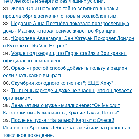
телу лёгкость и энергию без лишних усилий.
31.
Жена Юры Шатунова тайно вступила в брак и
прошла обряд венчания с новым возлюбленным.
32.
Недавно Анна Плетнёва показала повзрослевшую
дочь - Марию, которая сейчас живёт во Франции.
33.
"Королева Авангарда: Энн Хэтэуэй Покоряет Лондон
в Кутюре от Iris Van Herpen".
34.
Vogue подтвердил, что Гарри стайлз и Зои кравиц
официально помолвлены.
35.
Орехи - простой способ добавить пользу в рацион,
если знать какие выбрать.
36.
Скумбрия холодного копчения "; ЕЩЕ Хочу";.
37.
Ты пьёшь каркаде и даже не знаешь, что он делает с
организмом.
38.
Лена катина о муже - миллионере: "Он Мыслит
Категориями - Бриллианты, Крутые Тачки, Понты".
39.
После выпуска "Натальной Карты" с Олесей
Иванченко Артемия Лебедева захейтили за грубость и
токсичное поведение.