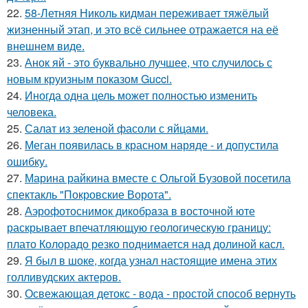
22.
58-Летняя Николь кидман переживает тяжёлый
жизненный этап, и это всё сильнее отражается на её
внешнем виде.
23.
Анок яй - это буквально лучшее, что случилось с
новым круизным показом Gucci.
24.
Иногда одна цель может полностью изменить
человека.
25.
Салат из зеленой фасоли с яйцами.
26.
Меган появилась в красном наряде - и допустила
ошибку.
27.
Марина райкина вместе с Ольгой Бузовой посетила
спектакль "Покровские Ворота".
28.
Аэрофотоснимок дикобpaза в восточной юте
раскрывает впечатляющую геологическую границу:
плато Колорадо резко поднимается над долиной касл.
29.
Я был в шоке, когда узнал настоящие имена этих
голливудских актеров.
30.
Освежающая детокс - вода - простой способ вернуть