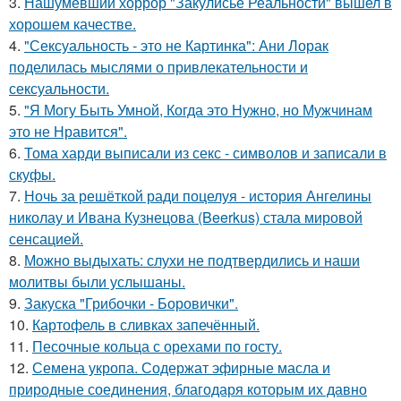
3.
Нашумевший хоррор "Закулисье Реальности" вышел в
хорошем качестве.
4.
"Сексуальность - это не Картинка": Ани Лорак
поделилась мыслями о привлекательности и
сексуальности.
5.
"Я Могу Быть Умной, Когда это Нужно, но Мужчинам
это не Нравится".
6.
Тома харди выписали из секс - символов и записали в
скуфы.
7.
Ночь за решёткой ради поцелуя - история Ангелины
николау и Ивана Кузнецова (Beerkus) стала мировой
сенсацией.
8.
Можно выдыхать: слухи не подтвердились и наши
молитвы были услышаны.
9.
Закуска "Грибочки - Боровички".
10.
Картофель в сливках запечённый.
11.
Песочные кольца с орехами по госту.
12.
Семена укропа. Содержат эфирные масла и
природные соединения, благодаря которым их давно