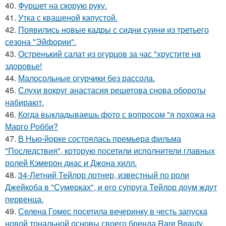
40.
Фуршет на скорую руку.
41.
Утка с квашеной капустой.
42.
Появились новые кадры с сидни суини из третьего
сезона "Эйфории".
43.
Остренький салат из огурцов за час "хрустите нa
здоровье!
44.
Малосольные огурчики без рассола.
45.
Слухи вокруг анастасия решетова снова обороты
набирают.
46.
Когда выкладываешь фото с вопросом "я похожа на
Марго Робби?
47.
В Нью-йорке состоялась премьера фильма
"Последствия", которую посетили исполнители главных
ролей Кэмерон диас и Джона хилл.
48.
34-Летний Тейлор лотнер, известный по роли
Джейкоба в "Сумерках", и его супруга Тейлор доум ждут
первенца.
49.
Селена Гомес посетила вечеринку в честь запуска
новой тональной основы своего бренда Rare Beauty.