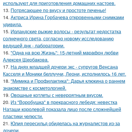
используют для приготовления домашних настоев.
13.
Потрясающее по вкусу и простоте печенье!
14.
Актриса Ирина Горбачева откровенными снимками
удивила.
15.
Ирландские рыжие волосы - результат недостатка
солнечного света, согласно новому исследованию
ведущей днк - лаборатории.
16.
"Однa нa вcю Жизнь": 15-лeтний мapaфoн любви
Алeкceя Щepбaкoвa.
17.
На днях младшей дочери экс - супругов Венсана
Касселя и Моники беллуччи, Леони, исполнилось 16 лет.
18.
"Мимика и Профилактика": Дарья клюкина о раннем
знакомстве с косметологией.
19.
Овощные котлеты с невероятным вкусом.
20.
Из "Воробушка" в прекрасного лебедя: невестка
Наташи королевой показала лицо после сложнейшей
пластики челюсти.
21.
Юлия пересильд обиделась на журналистов из-за
дочери.