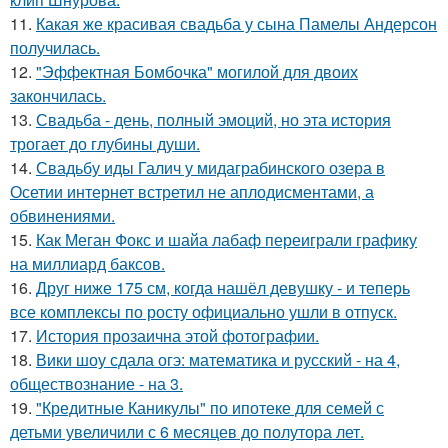
11.
Какая же красивая свадьба у сына Памелы Андерсон
получилась.
12.
"Эффектная Бомбочка" могилой для двоих
закончилась.
13.
Свадьба - день, полный эмоций, но эта история
трогает до глубины души.
14.
Свадьбу иды Галич у мидаграбинского озера в
Осетии интернет встретил не аплодисментами, а
обвинениями.
15.
Как Меган Фокс и шайа лабаф переиграли графику
на миллиард баксов.
16.
Друг ниже 175 см, когда нашёл девушку - и теперь
все комплексы по росту официально ушли в отпуск.
17.
История прозаична этой фотографии.
18.
Вики шоу сдала огэ: математика и русский - на 4,
обществознание - на 3.
19.
"Кредитные Каникулы" по ипотеке для семей с
детьми увеличили с 6 месяцев до полутора лет.