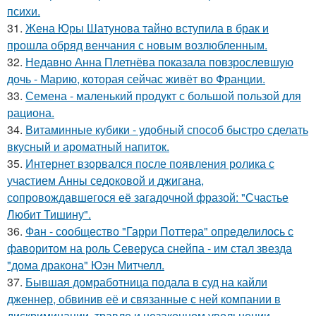
психи.
31.
Жена Юры Шатунова тайно вступила в брак и
прошла обряд венчания с новым возлюбленным.
32.
Недавно Анна Плетнёва показала повзрослевшую
дочь - Марию, которая сейчас живёт во Франции.
33.
Семена - маленький продукт с большой пользой для
рациона.
34.
Витаминные кубики - удобный способ быстро сделать
вкусный и ароматный напиток.
35.
Интернет взорвался после появления ролика с
участием Анны седоковой и джигана,
сопровождавшегося её загадочной фразой: "Счастье
Любит Тишину".
36.
Фан - сообщество "Гарри Поттера" определилось с
фаворитом на роль Северуса снейпа - им стал звезда
"дома дракона" Юэн Митчелл.
37.
Бывшая домработница подала в суд на кайли
дженнер, обвинив её и связанные с ней компании в
дискриминации, травле и незаконном увольнении.