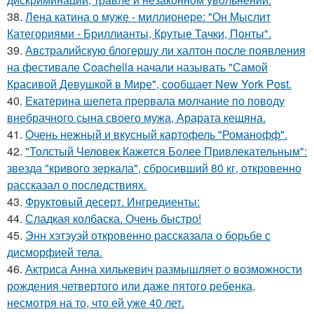
38.
Лена катина о муже - миллионере: "Он Мыслит
Категориями - Бриллианты, Крутые Тачки, Понты".
39.
Австралийскую блогершу ли халтон после появления
на фестивале Coachella начали называть "Самой
Красивой Девушкой в Мире", сообщает New York Post.
40.
Екатерина шепета прервала молчание по поводу
внебрачного сына своего мужа, Арарата кещяна.
41.
Очень нежный и вкусный картофель "Романофф".
42.
"Толстый Человек Кажется Более Привлекательным":
звезда "кривого зеркала", сбросивший 80 кг, откровенно
рассказал о последствиях.
43.
Фруктовый десерт. Ингредиенты:
44.
Сладкая колбаска. Очень быстро!
45.
Энн хэтэуэй откровенно рассказала о борьбе с
дисморфией тела.
46.
Актриса Анна хилькевич размышляет о возможности
рождения четвертого или даже пятого ребенка,
несмотря на то, что ей уже 40 лет.