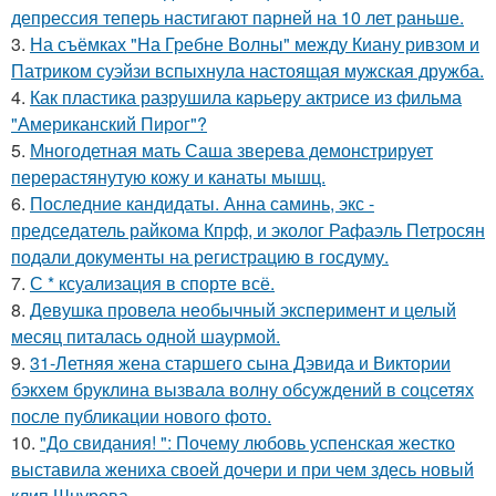
депрессия теперь настигают парней на 10 лет раньше.
3.
На съёмках "На Гребне Волны" между Киану ривзом и
Патриком суэйзи вспыхнула настоящая мужская дружба.
4.
Как пластика разрушила карьеру актрисе из фильма
"Американский Пирог"?
5.
Многодетная мать Саша зверева демонстрирует
перерастянутую кожу и канаты мышц.
6.
Последние кандидаты. Анна саминь, экс -
председатель райкома Кпрф, и эколог Рафаэль Петросян
подали документы на регистрацию в госдуму.
7.
С * ксуализация в спорте всё.
8.
Девушка провела необычный эксперимент и целый
месяц питалась одной шаурмой.
9.
31-Летняя жена старшего сына Дэвида и Виктории
бэкхем бруклина вызвала волну обсуждений в соцсетях
после публикации нового фото.
10.
"До свидания! ": Почему любовь успенская жестко
выставила жениха своей дочери и при чем здесь новый
клип Шнурова.