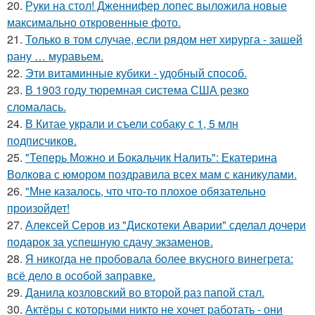
20.
Руки на стол! Дженнифер лопес выложила новые
максимально откровенные фото.
21.
Только в том случае, если рядом нет хирурга - зашей
рану … муравьем.
22.
Эти витаминные кубики - удобный способ.
23.
В 1903 году тюремная система США резко
сломалась.
24.
В Китае украли и съели собаку с 1, 5 млн
подписчиков.
25.
"Теперь Можно и Бокальчик Налить": Екатерина
Волкова с юмором поздравила всех мам с каникулами.
26.
"Мне казалось, что что-то плохое обязательно
произойдет!
27.
Алексей Серов из "Дискотеки Аварии" сделал дочери
подарок за успешную сдачу экзаменов.
28.
Я никогда не пробовала более вкусного винегрета:
всё дело в особой заправке.
29.
Данила козловский во второй раз папой стал.
30.
Актёры с которыми никто не хочет работать - они