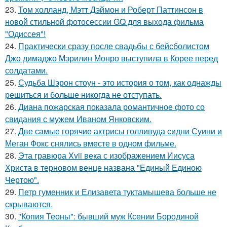
23.
Том холланд, Мэтт Дэймон и Роберт Паттинсон в
новой стильной фотосессии GQ для выхода фильма
"Одиссея"!
24.
Практически сразу после свадьбы с бейсболистом
Джо димаджо Мэрилин Монро выступила в Корее перед
солдатами.
25.
Судьба Шэрон стоун - это история о том, как однажды
решиться и больше никогда не отступать.
26.
Диана пожарская показала романтичное фото со
свидания с мужем Иваном Янковским.
27.
Две самые горячие актрисы голливуда сидни Суини и
Меган Фокс снялись вместе в одном фильме.
28.
Эта гравюра Xvii века с изображением Иисуса
Христа в терновом венце названа "Единый Единою
Чертою".
29.
Петр гуменник и Елизавета туктамышева больше не
скрываются.
30.
"Копия Теоны": бывший муж Ксении Бородиной