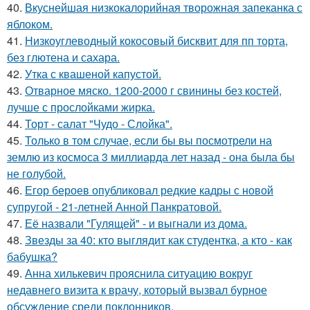
40.
Вкуснейшая низкокалорийная творожная запеканка с
яблоком.
41.
Низкоуглеводный кокосовый бисквит для пп торта,
без глютена и сахара.
42.
Утка с квашеной капустой.
43.
Отварное мяско. 1200-2000 г свинины без костей,
лучше с прослойками жирка.
44.
Торт - салат "Чудо - Слойка".
45.
Только в том случае, если бы вы посмотрели на
землю из космоса 3 миллиарда лет назад - она была бы
не голубой.
46.
Егор бероев опубликовал редкие кадры с новой
супругой - 21-летней Анной Панкратовой.
47.
Её назвали "Гулящей" - и выгнали из дома.
48.
Звезды за 40: кто выглядит как студентка, а кто - как
бабушка?
49.
Анна хилькевич прояснила ситуацию вокруг
недавнего визита к врачу, который вызвал бурное
обсуждение среди поклонников.