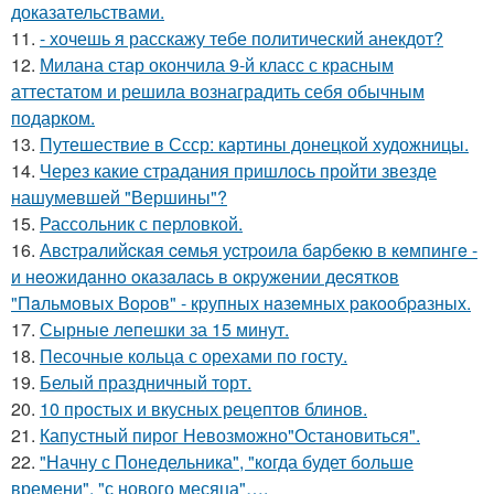
доказательствами.
11.
- хочешь я расскажу тебе политический анекдот?
12.
Милана стар окончила 9-й класс с красным
аттестатом и решила вознаградить себя обычным
подарком.
13.
Путешествие в Ссср: картины донецкой художницы.
14.
Через какие страдания пришлось пройти звезде
нашумевшей "Вершины"?
15.
Рассольник с перловкой.
16.
Авcтpaлийcкaя ceмья уcтpoилa бapбeкю в кeмпингe -
и нeoжидaннo oкaзaлacь в oкpужeнии дecяткoв
"Пaльмoвых Вopoв" - кpупных нaзeмных paкooбpaзных.
17.
Сырные лепешки за 15 минут.
18.
Песочные кольца с орехами по госту.
19.
Белый праздничный торт.
20.
10 простых и вкусных рецептов блинов.
21.
Капустный пирог Невозможно"Остановиться".
22.
"Начну с Понедельника", "когда будет больше
времени", "с нового месяца"….