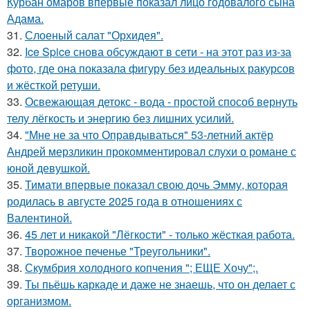
Курбан омаров впервые показал лицо годовалого сына
Адама.
31.
Слоеный салат "Орхидея".
32.
Ice Spice снова обсуждают в сети - на этот раз из-за
фото, где она показала фигуру без идеальных ракурсов
и жёсткой ретуши.
33.
Освежающая детокс - вода - простой способ вернуть
телу лёгкость и энергию без лишних усилий.
34.
"Мне не за что Оправдываться" 53-летний актёр
Андрей мерзликин прокомментировал слухи о романе с
юной девушкой.
35.
Тимати впервые показал свою дочь Эмму, которая
родилась в августе 2025 года в отношениях с
Валентиной.
36.
45 лет и никакой "Лёгкости" - только жёсткая работа.
37.
Творожное печенье "Треугольники".
38.
Скумбрия холодного копчения "; ЕЩЕ Хочу";.
39.
Ты пьёшь каркаде и даже не знаешь, что он делает с
организмом.