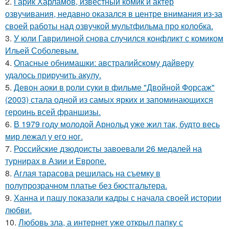
2.
Гарик Харламов, известный комик и актер
озвучивания, недавно оказался в центре внимания из-за
своей работы над озвучкой мультфильма про колобка.
3.
У юли Гаврилиной снова случился конфликт с комиком
Ильей Соболевым.
4.
Опасные обнимашки: австралийскому дайверу
удалось приручить акулу.
5.
Девон аоки в роли суки в фильме "Двойной Форсаж"
(2003) стала одной из самых ярких и запоминающихся
героинь всей франшизы.
6.
В 1979 году молодой Арнольд уже жил так, будто весь
мир лежал у его ног.
7.
Российские дзюдоисты завоевали 26 медалей на
турнирах в Азии и Европе.
8.
Аглая тарасова решилась на съемку в
полупрозрачном платье без бюстгальтера.
9.
Ханна и пашу показали кадры с начала своей истории
любви.
10.
Любовь зла, а интернет уже открыл папку с