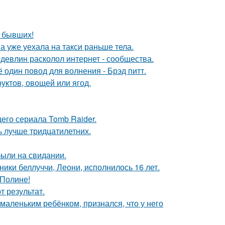
о бывших!
а уже уехала на такси раньше тела.
девлин расколол интернет - сообщества.
один повод для волнения - Брэд питт.
уктов, овощей или ягод.
его сериала Tomb Raider.
ь лучше тридцатилетних.
были на свидании.
ники беллуччи, Леони, исполнилось 16 лет.
 Полине!
 результат.
маленьким ребёнком, признался, что у него