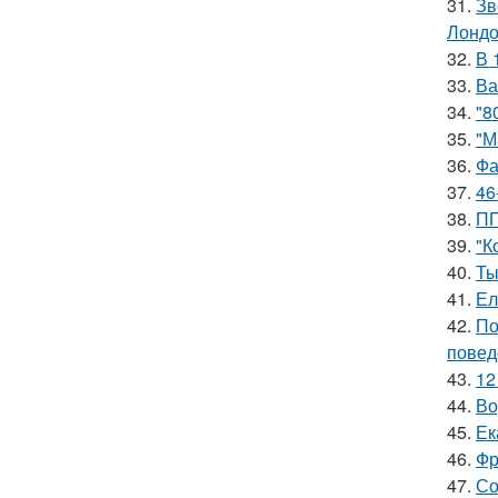
31.
Зв
Лондо
32.
В 
33.
Ва
34.
"8
35.
"М
36.
Фа
37.
46
38.
ПП
39.
"К
40.
Ты
41.
Ел
42.
По
повед
43.
12
44.
Во
45.
Ек
46.
Фр
47.
Со