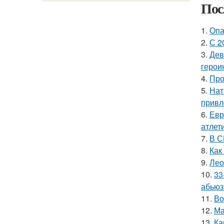
Пос
1.
Опа
2.
С 2
3.
Дев
герои
4.
Про
5.
Нат
привл
6.
Евр
атлети
7.
В С
8.
Как
9.
Лео
10.
33
абьюз
11.
Во
12.
Ма
13.
Ка