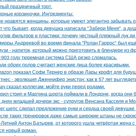
лый праздничный торт.
рные корзиночки. Ингредиенты:
е нравятся женщины, которые умеют элегантно забывать 
т что бывает, когда девушка написала "Забери Меня", а душ
отив фильтров и пластики: почему честный пляжный лук ди 
мирры Андреевой во время финала "Ролан Гаррос" был ещё 
узи - напиток, который можно приготовить в блендере из фр
1903 году тюремная система США резко сломалась.
ди обоих полов считают женские лица более красивыми.
azon показал Софи Тернер в образе Лары крофт для будущ
тнес - эволюция Дженнифер энистон: как в 57 лет выглядет
ач сказал коллегам: мойте руки перед родами.
рил стрип и Мартина шорта поймали в Лондоне, когда они 
 днях младшей дочери экс - супругов Венсана Касселя и Мо
ег шепс сделал предложение руки и сердца своей девушке
сле таких тренировок даже самые широкие штаны не скроют
-Летний Антон Батырев, от которого ушла четвёртая жена с 
ся новый роман.