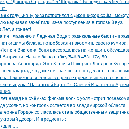
езда "Доктора Стрэнджа" и "Шерлока" Бенедикт камбербэтч
на.
1998 году Киану ривз встретился с Дженнифер сайм - между 
лю карнавал захейтили из-за поступления в топовый вуз.
0 Лет, а гоняет!
агия Фламенко и Ледяная Вода": радикальные бьюти - прав
натки димы билана потребовали накормить своего кумира.
-Летняя Виктория боня рассердилась на женщин, обсуждавш
 Ватрушка. На все блюдо: кбжу/546/б 45/ж 17/у 50.
оролева Авангарда: Энн Хэтэуэй Покоряет Лондон в Кутюре о
 пьёшь каркаде и даже не знаешь, что он делает с организм
ена Темникова впервые за долгое время вышла на связь с
сле выпуска "Натальной Карты" с Олесей Иванченко Артеми
ение.
 лет назад на съёмках фильма волк с уолл - стрит познаком
да уходит, но контроль остаётся во владимирской области.
атерина Гордон согласилась стать общественным защитник
уктовый десерт. Ингредиенты:
к для ….