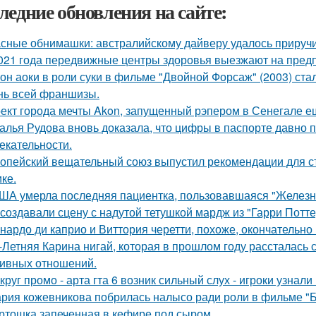
ледние обновления на сайте:
сные обнимашки: австралийскому дайверу удалось приручи
021 года передвижные центры здоровья выезжают на предп
он аоки в роли суки в фильме "Двойной Форсаж" (2003) ст
нь всей франшизы.
ект города мечты Akon, запущенный рэпером в Сенегале ещ
алья Рудова вновь доказала, что цифры в паспорте давно 
екательности.
опейский вещательный союз выпустил рекомендации для с
ке.
ША умерла последняя пациентка, пользовавшаяся "Железн
 создавали сцену с надутой тетушкой мардж из "Гарри Потте
нардо ди каприо и Виттория черетти, похоже, окончательно 
-Летняя Карина нигай, которая в прошлом году рассталась
ивных отношений.
круг промо - арта гта 6 возник сильный слух - игроки узнал
рия кожевникова побрилась налысо ради роли в фильме "Б
ртошка запеченная в кефире под сыром.