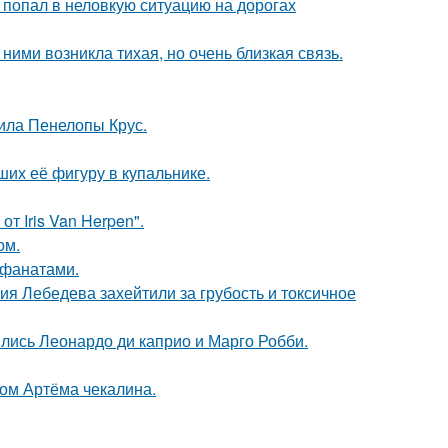
 попал в неловкую ситуацию на дорогах
ними возникла тихая, но очень близкая связь.
ила Пенелопы Крус.
их её фигуру в купальнике.
т Iris Van Herpen".
ом.
 фанатами.
я Лебедева захейтили за грубость и токсичное
ились Леонардо ди каприо и Марго Робби.
ом Артёма чекалина.