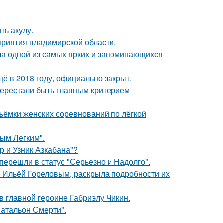
ть акулу.
риятия владимирской области.
ала одной из самых ярких и запоминающихся
ё в 2018 году, официально закрыт.
перестали быть главным критерием
ъёмки женских соревнований по лёгкой
ым Легким".
р и Узник Азкабана"?
перешли в статус "Серьезно и Надолго".
 с Ильёй Гореловым, раскрыла подробности их
и в главной героине Габриэлу Чикин.
атальон Смерти".