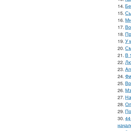
14.
Бе
15.
Сы
16.
Мн
17.
Во
18.
Пр
19.
У 
20.
См
21.
В 
22.
Лю
23.
Am
24.
Фи
25.
Вр
26.
Мэ
27.
На
28.
Ол
29.
По
30.
44
начал