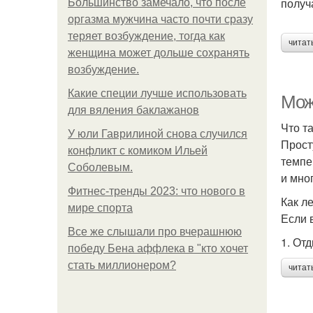
получ
Большинство замечало, что после
оргазма мужчина часто почти сразу
теряет возбуждение, тогда как
читат
женщина может дольше сохранять
возбуждение.
Какие специи лучше использовать
Мож
для вяления баклажанов
Что т
У юли Гаврилиной снова случился
Прост
конфликт с комиком Ильей
темпе
Соболевым.
и мно
Фитнес-тренды 2023: что нового в
Как л
мире спорта
Если 
Все же слышали про вчерашнюю
1. От
победу Бена аффлека в "кто хочет
стать миллионером?
читат