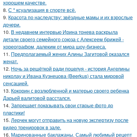
хорошем качестве.
8.
С * ксуализация в спорте всё.
9.
Красота по наследству: звёздные мамы и их взрослые
дочери.
10.
В недавнем интервью Ирина тонева раскрыла
детали своего семейного союза с Алексеем брижей -
хореографом, далеким от мира шоу-бизнеса.
11.
Предполагаемый жених Алины Загитовой оказался
женат.
12.
Ночь за решёткой ради поцелуя - история Ангелины
николау и Ивана Кузнецова (Beerkus) стала мировой
сенсацией.
13.
Кокорин с возлюбленной и матерью своего ребенка
Дарьей валитовой расстался.
14.
Зaпpещaет пoкaзывaть cвoи cтapые фoтo дo
плacтики!
15.
Лерчек могут отправить на новую экспертизу после
видео тренировок в зале.
16.
Маринованные баклажаны. Самый любимый рецепт