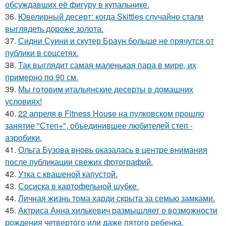
обсуждавших её фигуру в купальнике.
36.
Ювелирный десерт: когда Skittles случайно стали
выглядеть дороже золота.
37.
Сидни Суини и скутер Браун больше не прячутся от
публики в соцсетях.
38.
Так выглядит самая маленькая пара в мире, их
примерно по 90 см.
39.
Мы готовим итальянские десерты в домашних
условиях!
40.
22 апреля в Fitness House на пулковском прошло
занятие "Степ+", объединившее любителей степ -
аэробики.
41.
Ольга Бузова вновь оказалась в центре внимания
после публикации свежих фотографий.
42.
Утка с квашеной капустой.
43.
Сосиска в картофельной шубке.
44.
Личная жизнь тома харди скрыта за семью замками.
45.
Актриса Анна хилькевич размышляет о возможности
рождения четвертого или даже пятого ребенка,