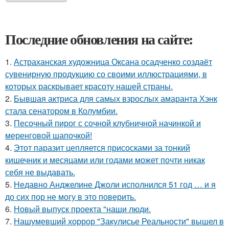
Последние обновления на сайте:
1.
Астраханская художница Оксана осадченко создаёт
сувенирную продукцию со своими иллюстрациями, в
которых раскрывает красоту нашей страны.
2.
Бывшая актриса для самых взрослых амаранта Хэнк
стала сенатором в Колумбии.
3.
Песочный пирог с сочной клубничной начинкой и
меренговой шапочкой!
4.
Этот паразит цепляется присосками за тонкий
кишечник и месяцами или годами может почти никак
себя не выдавать.
5.
Недавно Анджелине Джоли исполнился 51 год … и я
до сих пор не могу в это поверить.
6.
Новый выпуск проекта "наши люди.
7.
Нашумевший хоррор "Закулисье Реальности" вышел в