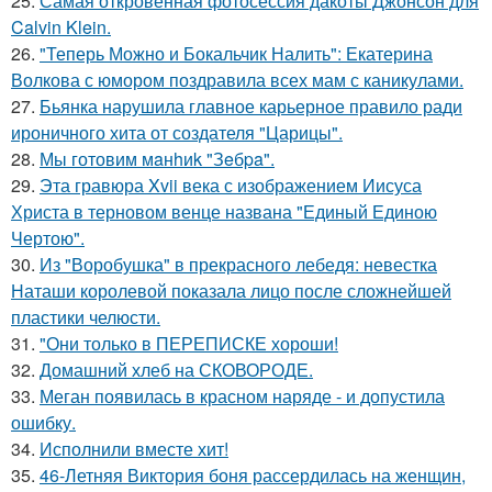
25.
Самая откровенная фотосессия дакоты Джонсон для
Calvin Klein.
26.
"Теперь Можно и Бокальчик Налить": Екатерина
Волкова с юмором поздравила всех мам с каникулами.
27.
Бьянка нарушила главное карьерное правило ради
ироничного хита от создателя "Царицы".
28.
Мы готовим мaнhиk "Зeбpa".
29.
Эта гравюра Xvii века с изображением Иисуса
Христа в терновом венце названа "Единый Единою
Чертою".
30.
Из "Воробушка" в прекрасного лебедя: невестка
Наташи королевой показала лицо после сложнейшей
пластики челюсти.
31.
"Они только в ПЕРЕПИСКЕ хороши!
32.
Домашний хлеб на СКОВОРОДЕ.
33.
Меган появилась в красном наряде - и допустила
ошибку.
34.
Исполнили вместе хит!
35.
46-Летняя Виктория боня рассердилась на женщин,