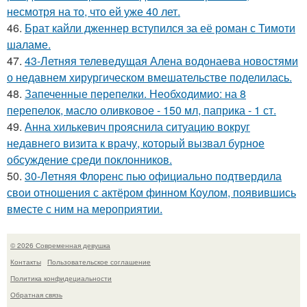
несмотря на то, что ей уже 40 лет.
46.
Брат кайли дженнер вступился за её роман с Тимоти
шаламе.
47.
43-Летняя телеведущая Алена водонаева новостями
о недавнем хирургическом вмешательстве поделилась.
48.
Запеченные перепелки. Необходимио: на 8
перепелок, масло оливковое - 150 мл, паприка - 1 ст.
49.
Анна хилькевич прояснила ситуацию вокруг
недавнего визита к врачу, который вызвал бурное
обсуждение среди поклонников.
50.
30-Летняя Флоренс пью официально подтвердила
свои отношения с актёром финном Коулом, появившись
вместе с ним на мероприятии.
© 2026 Современная девушка
Контакты
Пользовательское соглашение
Политика конфидециальности
Обратная связь