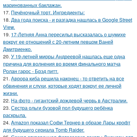
маринованных баклажан.
17.
Печёночный торт. Ингредиенты:
18.
Два года поиска - и разгадка нашлась в Google Street
View.
19.
17-Летняя Анна пересильд высказалась о шумихе
вокруг ее отношений с 20-летним певцом Ваней
Дмитриенко.
20.
У 19-летней мирры Андреевой нашлась еще одна
причина для волнения во время финального матча
Ролан гарос - Брэд питт.
21.
Аврора киба решила наконец - то ответить на все
обвинения и слухи, которые ходят вокруг ее личной
жизни.
22.
На фото - гигантский дождевой червь в Австралии.
23.
Сестра ольги бузовой пол будущего ребёнка
раскрыла.
24.
Amazon показал Софи Тернер в образе Лары крофт
для будущего сериала Tomb Raider.