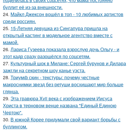
поделилась в своих соцсетях, что мама постоянно
буллит её из-за внешности.
24.
Майкл Джексон вошёл в топ - 10 любимых артистов
среди россиян.
25.
15-Летняя девушка из Сингапура пришла на
открытый кастинг в модельное агентство вместе с
мамой.
26.
Лариса Гузеева показала взрослую дочь Ольгу - и
этот кадр сразу разошёлся по соцсетям.
27.
Культурный шок в Милане: Сергей бурунов и Дилара
зажгли на секретном шоу канье уэста.
28.
Триумф скин - текстуры: почему честные
макроснимки звезд без ретуши восхищают мир больше
глянца.
29.
Эта гравюра Xvii века с изображением Иисуса
Христа в терновом венце названа "Единый Единою
Чертою".
30.
В южной Корее придумали свой вариант борьбы с
буллингом.