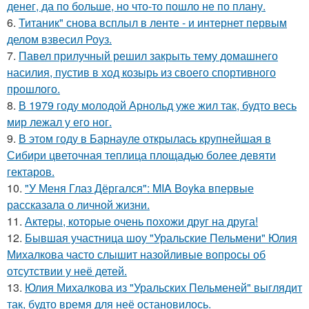
денег, да по больше, но что-то пошло не по плану.
6.
Титаник" снова всплыл в ленте - и интернет первым
делом взвесил Роуз.
7.
Павел прилучный решил закрыть тему домашнего
насилия, пустив в ход козырь из своего спортивного
прошлого.
8.
В 1979 году молодой Арнольд уже жил так, будто весь
мир лежал у его ног.
9.
В этом году в Барнауле открылась крупнейшая в
Сибири цветочная теплица площадью более девяти
гектаров.
10.
"У Меня Глаз Дёргался": MIA Boyka впервые
рассказала о личной жизни.
11.
Актеры, которые очень похожи друг на друга!
12.
Бывшая участница шоу "Уральские Пельмени" Юлия
Михалкова часто слышит назойливые вопросы об
отсутствии у неё детей.
13.
Юлия Михалкова из "Уральских Пельменей" выглядит
так, будто время для неё остановилось.