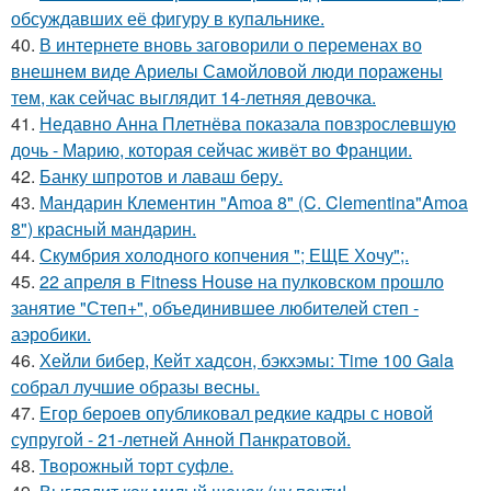
обсуждавших её фигуру в купальнике.
40.
В интернете вновь заговорили о переменах во
внешнем виде Ариелы Самойловой люди поражены
тем, как сейчас выглядит 14-летняя девочка.
41.
Недавно Анна Плетнёва показала повзрослевшую
дочь - Марию, которая сейчас живёт во Франции.
42.
Банку шпротов и лаваш беру.
43.
Мандарин Клементин "Amoa 8" (C. Clementina"Amoa
8") красный мандарин.
44.
Скумбрия холодного копчения "; ЕЩЕ Хочу";.
45.
22 апреля в Fitness House на пулковском прошло
занятие "Степ+", объединившее любителей степ -
аэробики.
46.
Хейли бибер, Кейт хадсон, бэкхэмы: Time 100 Gala
собрал лучшие образы весны.
47.
Егор бероев опубликовал редкие кадры с новой
супругой - 21-летней Анной Панкратовой.
48.
Творожный торт суфле.