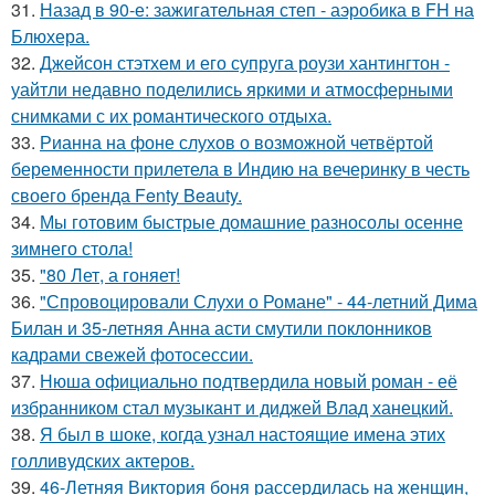
31.
Назад в 90-е: зажигательная степ - аэробика в FH на
Блюхера.
32.
Джейсон стэтхем и его супруга роузи хантингтон -
уайтли недавно поделились яркими и атмосферными
снимками с их романтического отдыха.
33.
Рианна на фоне слухов о возможной четвёртой
беременности прилетела в Индию на вечеринку в честь
своего бренда Fenty Beauty.
34.
Мы готовим быстрые домашние разносолы осенне
зимнего стола!
35.
"80 Лет, а гоняет!
36.
"Спровоцировали Слухи о Романе" - 44-летний Дима
Билан и 35-летняя Анна асти смутили поклонников
кадрами свежей фотосессии.
37.
Нюша официально подтвердила новый роман - её
избранником стал музыкант и диджей Влад ханецкий.
38.
Я был в шоке, когда узнал настоящие имена этих
голливудских актеров.
39.
46-Летняя Виктория боня рассердилась на женщин,