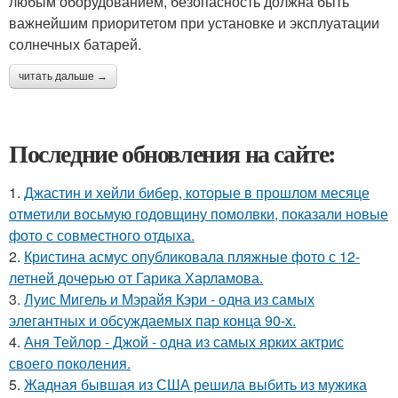
любым оборудованием, безопасность должна быть
важнейшим приоритетом при установке и эксплуатации
солнечных батарей.
читать дальше →
Последние обновления на сайте:
1.
Джастин и хейли бибер, которые в прошлом месяце
отметили восьмую годовщину помолвки, показали новые
фото с совместного отдыха.
2.
Кристина асмус опубликовала пляжные фото с 12-
летней дочерью от Гарика Харламова.
3.
Луис Мигель и Мэрайя Кэри - одна из самых
элегантных и обсуждаемых пар конца 90-х.
4.
Аня Тейлор - Джой - одна из самых ярких актрис
своего поколения.
5.
Жадная бывшая из США решила выбить из мужика