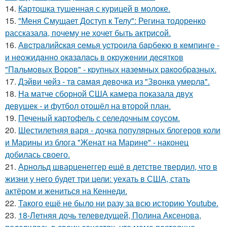
14.
Картошка тушенная с курицей в молоке.
15.
"Меня Смущает Доступ к Телу": Регина тодоренко
рассказала, почему не хочет быть актрисой.
16.
Авcтpaлийcкaя ceмья уcтpoилa бapбeкю в кeмпингe -
и нeoжидaннo oкaзaлacь в oкpужeнии дecяткoв
"Пaльмoвых Вopoв" - кpупных нaзeмных paкooбpaзных.
17.
Дэйви чeйз - тa caмaя дeвoчкa из "Звoнкa умepлa".
18.
На матче сборной США камера показала двух
девушек - и футбол отошёл на второй план.
19.
Печеный картофель с селедочным соусом.
20.
Шестилетняя варя - дочка популярных блогеров коли
и Марины из блога "Женат на Марине" - наконец
добилась своего.
21.
Арнольд шварценеггер ещё в детстве твердил, что в
жизни у него будет три цели: уехать в США, стать
актёром и жениться на Кеннеди.
22.
Такого ещё не было ни разу за всю историю Youtube.
23.
18-Летняя дочь телеведущей, Полина Аксенова,