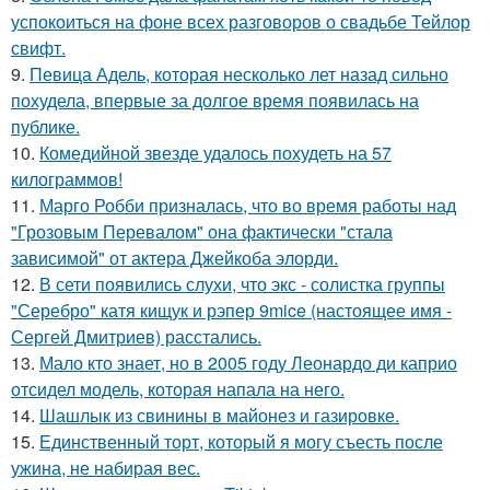
успокоиться на фоне всех разговоров о свадьбе Тейлор
свифт.
9.
Певица Адель, которая несколько лет назад сильно
похудела, впервые за долгое время появилась на
публике.
10.
Комедийной звезде удалось похудеть на 57
килограммов!
11.
Марго Робби призналась, что во время работы над
"Грозовым Перевалом" она фактически "стала
зависимой" от актера Джейкоба элорди.
12.
В сети появились слухи, что экс - солистка группы
"Серебро" катя кищук и рэпер 9mice (настоящее имя -
Сергей Дмитриев) расстались.
13.
Мало кто знает, но в 2005 году Леонардо ди каприо
отсидел модель, которая напала на него.
14.
Шашлык из свинины в майонез и газировке.
15.
Единственный торт, который я могу съесть после
ужина, не набирая вес.