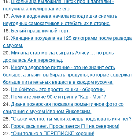
16.
Школьница выложила Tiktok про шпаргалки -
получила аннулирование егэ.
17.
Алёна водонаева начала исподтишка снимать
неугодных самокатчиков и стебать их в сторис.
18.
Белый праздничный торт.
19.
Женщина похудела на 125 килограмм после развода
с мужем.
20.
Милана стар могла сыграть Алису … но роль
досталась Ане пересильд.
21.
Иногда здоровое питание - это не значит есть
больше, а значит выбирать продукты, которые содержат
больше питательных веществ в каждом кусочке.
22.
Не бойтесь, это просто кошки - оборотни.
23.
Помните лихие 90-е и группу "Кар - Мэн"?
24.
Диана пожарская показала романтичное фото со
свидания с мужем Иваном Янковским.
25.
"Скажи честно, ты меня хочешь поцеловать или нет?
26.
Город засыпает. Просыпается FH на северном!
27.
"Они только в ПЕРЕПИСКЕ хороши!