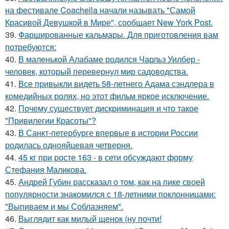
на фестивале Coachella начали называть "Самой
Красивой Девушкой в Мире", сообщает New York Post.
39.
Фаршированные кальмары. Для приготовления вам
потребуются:
40.
В маленькой Алабаме родился Чарльз Уилбер -
человек, который перевернул мир садоводства.
41.
Все привыкли видеть 58-летнего Адама сэндлера в
комедийных ролях, но этот фильм яркое исключение.
42.
Почему существует дискриминация и что такое
"Привилегии Красоты"?
43.
В Санкт-петербурге впервые в истории России
родилась однояйцевая четверня.
44.
45 кг при росте 163 - в сети обсуждают форму
Стефания Маликова.
45.
Андрей Губин рассказал о том, как на пике своей
популярности знакомился с 18-летними поклонницами:
"Выпиваем и мы Соблазняем".
46.
Выглядит как милый щенок (ну почти!