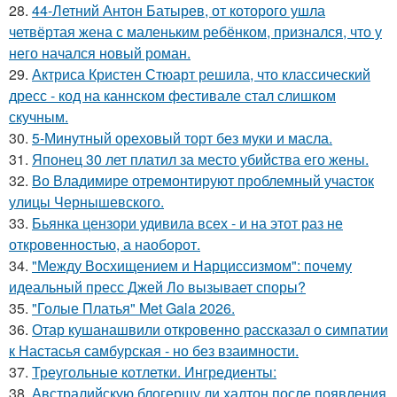
28.
44-Летний Антон Батырев, от которого ушла
четвёртая жена с маленьким ребёнком, признался, что у
него начался новый роман.
29.
Актриса Кристен Стюарт решила, что классический
дресс - код на каннском фестивале стал слишком
скучным.
30.
5-Минутный ореховый торт без муки и масла.
31.
Японец 30 лет платил за место убийства его жены.
32.
Во Владимире отремонтируют проблемный участок
улицы Чернышевского.
33.
Бьянка цензори удивила всех - и на этот раз не
откровенностью, а наоборот.
34.
"Между Восхищением и Нарциссизмом": почему
идеальный пресс Джей Ло вызывает споры?
35.
"Голые Платья" Met Gala 2026.
36.
Отар кушанашвили откровенно рассказал о симпатии
к Настасья самбурская - но без взаимности.
37.
Треугольные котлетки. Ингредиенты:
38.
Австралийскую блогершу ли халтон после появления