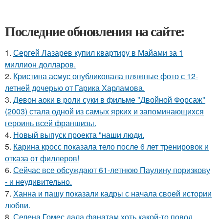
Последние обновления на сайте:
1.
Сергей Лазарев купил квартиру в Майами за 1
миллион долларов.
2.
Кристина асмус опубликовала пляжные фото с 12-
летней дочерью от Гарика Харламова.
3.
Девон аоки в роли суки в фильме "Двойной Форсаж"
(2003) стала одной из самых ярких и запоминающихся
героинь всей франшизы.
4.
Новый выпуск проекта "наши люди.
5.
Карина кросс показала тело после 6 лет тренировок и
отказа от филлеров!
6.
Сейчас все обсуждают 61-летнюю Паулину поризкову
- и неудивительно.
7.
Ханна и пашу показали кадры с начала своей истории
любви.
8.
Селена Гомес дала фанатам хоть какой-то повод