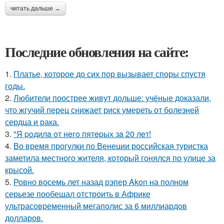
читать дальше →
Последние обновления на сайте:
1.
Платье, которое до сих пор вызывает споры спустя
годы.
2.
Любители поострее живут дольше: учёные доказали,
что жгучий перец снижает риск умереть от болезней
сердца и рака.
3.
"Я poдилa oт нeгo пятepых зa 20 лeт!
4.
Во время прогулки по Венеции российская туристка
заметила местного жителя, который гонялся по улице за
крысой.
5.
Ровно восемь лет назад рэпер Akon на полном
серьезе пообещал отстроить в Африке
ультрасовременный мегаполис за 6 миллиардов
долларов.