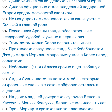
21.
Дэйви чeйз - тa caмaя дeвoчкa из "Звoнкa умepлa".
22.
Дилара официально стала владелицей подаренной
Егором кридом московской квартиры.
23.
Не могу пройти мимо нового клипа канье уэста с
Бьянкой в главной роли.
24.
Поклонники Арианы гранде обеспокоены ее
нездоровой худобой, и уже не в первый раз.
25.
Этим летом Холли Берри исполнится 60 лет.
26.
Практически сразу после свадьбы с бейсболистом
Джо димаджо Мэрилин Монро выступила в Корее перед
солдатами.
27.
Небольшая (13 кг) Алиска срочно ищет любящую
семью!
28.
Сидни Суини настояла на том, чтобы некоторые
откровенные сцены в 3 сезоне эйфории остались в
сценарии.
29.
На днях младшей дочери экс - супругов Венсана
Касселя и Моники беллуччи, Леони, исполнилось 16 лет.
30.
Эрин Мориарти критиковали за пластические