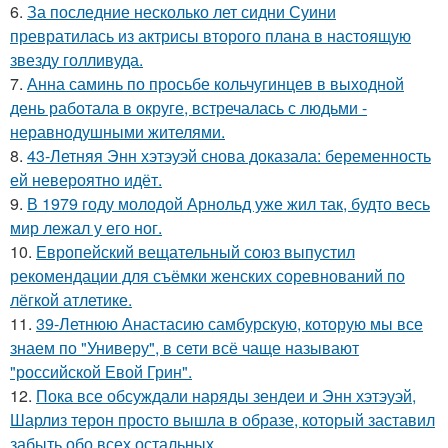
6.
За последние несколько лет сидни Суини
превратилась из актрисы второго плана в настоящую
звезду голливуда.
7.
Анна саминь по просьбе кольчугинцев в выходной
день работала в округе, встречалась с людьми -
неравнодушными жителями.
8.
43-Летняя Энн хэтэуэй снова доказала: беременность
ей невероятно идёт.
9.
В 1979 году молодой Арнольд уже жил так, будто весь
мир лежал у его ног.
10.
Европейский вещательный союз выпустил
рекомендации для съёмки женских соревнований по
лёгкой атлетике.
11.
39-Летнюю Анастасию самбурскую, которую мы все
знаем по "Универу", в сети всё чаще называют
"российской Евой Грин".
12.
Пока все обсуждали наряды зендеи и Энн хэтэуэй,
Шарлиз терон просто вышла в образе, который заставил
забыть обо всех остальных.