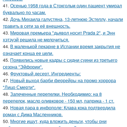
41.
Осенью 1958 года в Стокгольм один пациент умирал
буквально по часам.
42.
Дочь Михаила галустяна, 13-летнюю Эстеллу, начали
травить в сети за её внешность.
43.
Мировая премьера "дьявол носит Prada 2", и Энн
хэтэуэй решила не мелочиться.
44.
В маленькой пекарне в Испании время закрытия не
означает конца ее цели.
45.
Появились новые кадры с сидни суини из третьего
сезона "Эйфории".
46.
Фруктовый десерт. Ингредиенты:
47.
Новый выход барби феррейры на промо хоррора
"Лицо Смерти".
48.
Запеченные перепелки. Необходимио: на 8
перепелок, масло оливковое - 150 мл, паприка - 1 ст.
49.
Новая пара в инфополе: Клава кока подтвердила
роман с Дима Масленников.
50.
Многие ищут, куда вложить деньги, чтобы они