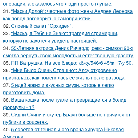
операции, а оказалось что люди просто глупые.
31.
"Маски Долой": честные фото жены Андрея Леонова
как повод поговорить о самопринятии.
32.
Слоеный салат "Орхидея".
33.
"Маска, я Тебя не Знаю": трагедия стримерши,
которую не захотели увидеть настоящей.
34.
55-Летняя актриса Дениз Ричардс, секс - символ 90-х,
смогла вернуть свою молодость и естественную красоту.
35.
ПП Ватрушка. На все блюдо: кбжу/546/б 45/ж 17/у 50.
36.
"Мне Было Очень Страшно": Алсу откровенно
призналась, как поменялась её жизнь после развода.
37.
5 идей ярких и вкусных смузи, которые легко
приготовить дома.
38.
Ваша кошка после туалета превращается в болид
формулы - 1?
39.
Сидни Суини и скутер Браун больше не прячутся от
публики в соцсетях.
40.
5 советов от гениального врача хирурга Николая
Амосова.