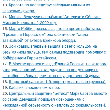
13.
Красота по наследству: звёздные мамы и их
взрослые дочери.
14.
Моника беллуччи на съёмках "Астерикс и Обеликс:
Миссия Клеопатра", 2002 год.
15.
Марго Робби призналась, что во время работы над
"Грозовым Перевалом" она фактически "стала
зависимой" от актера Джейкоба элорди.
16.
Зои кравиц впервые вышла в свет с кольцом на
безымянном пальце, тем самым подтвердив помолвку с
бойфрендом Гарри стайлсом.
17.
В Москве прошел съезд "Единой России", на котором
утвердили партийных кандидатов на предстоящих в
сентябре выборах депутатов государственной думы.
18.
Шпротный салатик. 1 б. шпрот (желательно крупных).
19.
Кабачки в чесночном кляре.
20.
Центральный защитник "Бетиса" Марк бартра вместе
со своей девушкой подошёл к отношениям с
неожиданной серьёзностью - вплоть до формальностей.