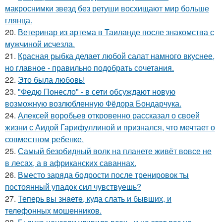
макроснимки звезд без ретуши восхищают мир больше
глянца.
20.
Ветеринар из артема в Таиланде после знакомства с
мужчиной исчезла.
21.
Красная рыбка делает любой салат намного вкуснее,
но главное - правильно подобрать сочетания.
22.
Это была любовь!
23.
"Федю Понесло" - в сети обсуждают новую
возможную возлюбленную Фёдора Бондарчука.
24.
Алексей воробьев откровенно рассказал о своей
жизни с Аидой Гарифуллиной и признался, что мечтает о
совместном ребенке.
25.
Самый безобидный волк на планете живёт вовсе не
в лесах, а в африканских саваннах.
26.
Вместо заряда бодрости после тренировок ты
постоянный упадок сил чувствуешь?
27.
Теперь вы знaетe, куда слать и бывших, и
телeфонныx мошенников.