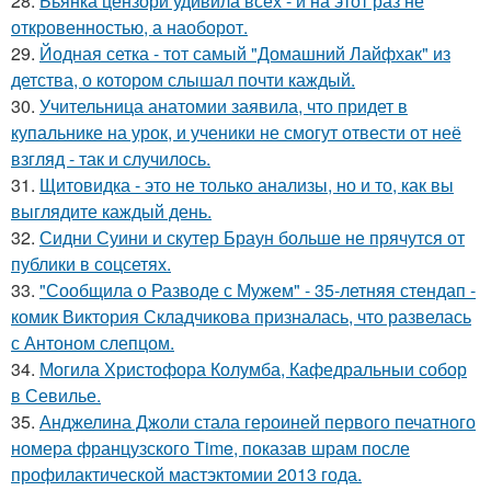
28.
Бьянка цензори удивила всех - и на этот раз не
откровенностью, а наоборот.
29.
Йодная сетка - тот самый "Домашний Лайфхак" из
детства, о котором слышал почти каждый.
30.
Учительница анатомии заявила, что придет в
купальнике на урок, и ученики не смогут отвести от неё
взгляд - так и случилось.
31.
Щитовидка - это не только анализы, но и то, как вы
выглядите каждый день.
32.
Сидни Суини и скутер Браун больше не прячутся от
публики в соцсетях.
33.
"Сообщила о Разводе с Мужем" - 35-летняя стендап -
комик Виктория Складчикова призналась, что развелась
с Антоном слепцом.
34.
Могила Христофора Колумба, Кафедральныи собор
в Севилье.
35.
Анджелина Джоли стала героиней первого печатного
номера французского Time, показав шрам после
профилактической мастэктомии 2013 года.