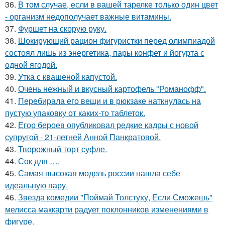
36.
В том случае, если в вашей тарелке только один цвет
- организм недополучает важные витамины.
37.
Фуршет на скорую руку.
38.
Шокирующий рацион фигуристки перед олимпиадой
состоял лишь из энергетика, пары конфет и йогурта с
одной ягодой.
39.
Утка с квашеной капустой.
40.
Очень нежный и вкусный картофель "Романофф".
41.
Перебирала его вещи и в рюкзаке наткнулась на
пустую упаковку от каких-то таблеток.
42.
Егор бероев опубликовал редкие кадры с новой
супругой - 21-летней Анной Панкратовой.
43.
Творожный торт суфле.
44.
Сок для ….
45.
Самая высокая модель россии нашла себе
идеальную пару.
46.
Звезда комедии "Поймай Толстуху, Если Сможешь"
мелисса маккарти радует поклонников изменениями в
фигуре.