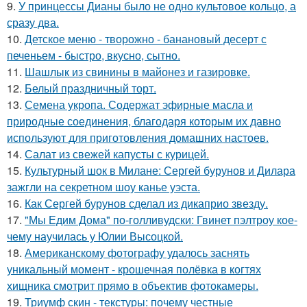
9.
У принцессы Дианы было не одно культовое кольцо, а
сразу два.
10.
Детское меню - творожно - банановый десерт с
печеньем - быстро, вкусно, сытно.
11.
Шашлык из свинины в майонез и газировке.
12.
Белый праздничный торт.
13.
Семена укропа. Содержат эфирные масла и
природные соединения, благодаря которым их давно
используют для приготовления домашних настоев.
14.
Салат из свежей капусты с курицей.
15.
Культурный шок в Милане: Сергей бурунов и Дилара
зажгли на секретном шоу канье уэста.
16.
Как Сергей бурунов сделал из дикаприо звезду.
17.
"Мы Едим Дома" по-голливудски: Гвинет пэлтроу кое-
чему научилась у Юлии Высоцкой.
18.
Американскому фотографу удалось заснять
уникальный момент - крошечная полёвка в когтях
хищника смотрит прямо в объектив фотокамеры.
19.
Триумф скин - текстуры: почему честные