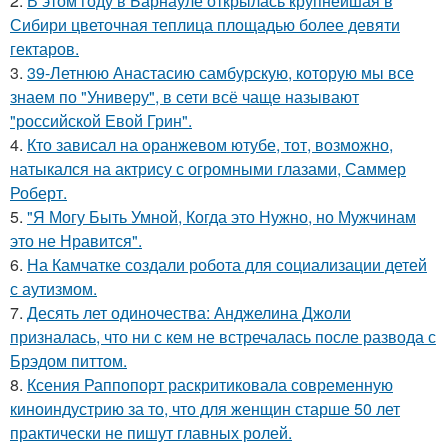
2.
В этом году в Барнауле открылась крупнейшая в
Сибири цветочная теплица площадью более девяти
гектаров.
3.
39-Летнюю Анастасию самбурскую, которую мы все
знаем по "Универу", в сети всё чаще называют
"российской Евой Грин".
4.
Кто зависал на оранжевом ютубе, тот, возможно,
натыкался на актрису с огромными глазами, Саммер
Роберт.
5.
"Я Могу Быть Умной, Когда это Нужно, но Мужчинам
это не Нравится".
6.
На Камчатке создали робота для социализации детей
с аутизмом.
7.
Десять лет одиночества: Анджелина Джоли
призналась, что ни с кем не встречалась после развода с
Брэдом питтом.
8.
Ксения Раппопорт раскритиковала современную
киноиндустрию за то, что для женщин старше 50 лет
практически не пишут главных ролей.