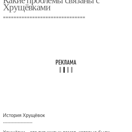
Хрущёвками
===============================
История Хрущёвок
--------------------