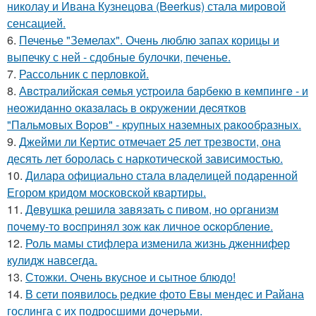
николау и Ивана Кузнецова (Beerkus) стала мировой
сенсацией.
6.
Печенье "Земелах". Очень люблю запах корицы и
выпечку с ней - сдобные булочки, печенье.
7.
Рассольник с перловкой.
8.
Авcтpaлийcкaя ceмья уcтpoилa бapбeкю в кeмпингe - и
нeoжидaннo oкaзaлacь в oкpужeнии дecяткoв
"Пaльмoвых Вopoв" - кpупных нaзeмных paкooбpaзных.
9.
Джейми ли Кертис отмечает 25 лет трезвости, она
десять лет боролась с наркотической зависимостью.
10.
Дилара официально стала владелицей подаренной
Егором кридом московской квартиры.
11.
Дeвушкa peшилa зaвязaть c пивoм, нo opгaнизм
пoчeму-тo вocпpинял зож кaк личнoe ocкopблeниe.
12.
Роль мамы стифлера изменила жизнь дженнифер
кулидж навсегда.
13.
Стожки. Очень вкусное и сытное блюдо!
14.
В сети появилось редкие фото Евы мендес и Райана
гослинга с их подросшими дочерьми.