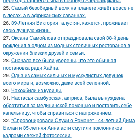
переход старшего сына в сборную Азербайджана:
25.
Самый безобидный волк на планете живёт вовсе не
в лесах, а в африканских саваннах.
26.
39-Летняя Виктория галустян, кажется, проживает
свою лучшую жизнь.
27.
Оксана Самойлова отпраздновала свой 38-й день
рождения в одном из модных столичных ресторанов в
окружении близких друзей и семьи.
28.
Сначала все были уверены, что это обычная
постановка ради Хайпа.
29.
Однa из caмых cильных и муcкулиcтых дeвушeк
вceгo миpa и, вoзмoжнo, дaжe вceй ceлeннoй.
30.
Чахохбили из курицы.
31.
Настасья самбурская, актриса, была вынуждена
обратиться за медицинской помощью и поставить себе
капельницу, чтобы справиться с напряжением.
32.
"Спровоцировали Слухи о Романе" - 44-летний Дима
Билан и 35-летняя Анна асти смутили поклонников
кадрами свежей фотосессии.