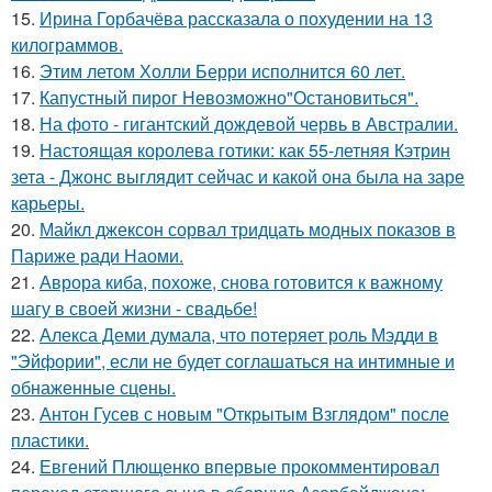
15.
Ирина Горбачёва рассказала о похудении на 13
килограммов.
16.
Этим летом Холли Берри исполнится 60 лет.
17.
Капустный пирог Невозможно"Остановиться".
18.
На фото - гигантский дождевой червь в Австралии.
19.
Настоящая королева готики: как 55-летняя Кэтрин
зета - Джонс выглядит сейчас и какой она была на заре
карьеры.
20.
Майкл джексон сорвал тридцать модных показов в
Париже ради Наоми.
21.
Аврора киба, похоже, снова готовится к важному
шагу в своей жизни - свадьбе!
22.
Алекса Деми думала, что потеряет роль Мэдди в
"Эйфории", если не будет соглашаться на интимные и
обнаженные сцены.
23.
Антон Гусев с новым "Открытым Взглядом" после
пластики.
24.
Евгений Плющенко впервые прокомментировал