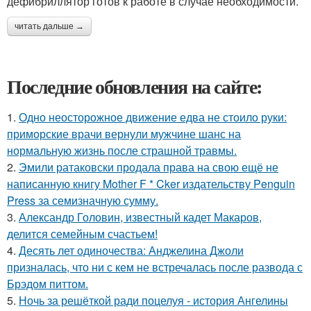
дефибриллятор готов к работе в случае необходимости.
читать дальше →
Последние обновления на сайте:
1.
Одно неосторожное движение едва не стоило руки:
приморские врачи вернули мужчине шанс на
нормальную жизнь после страшной травмы.
2.
Эмили ратаковски продала права на свою ещё не
написанную книгу Mother F * Cker издательству Penguin
Press за семизначную сумму.
3.
Александр Головин, известный кадет Макаров,
делится семейным счастьем!
4.
Десять лет одиночества: Анджелина Джоли
призналась, что ни с кем не встречалась после развода с
Брэдом питтом.
5.
Ночь за решёткой ради поцелуя - история Ангелины