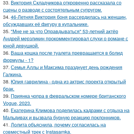
33.
Виктория Складчикова откровенно рассказала со
сцены о разводе с состоятельным супругом.
34.
46-Летняя Виктория боня рассердилась на женщин,
обсуждавших её фигуру в купальнике.
35.
"Мне не за что Оправдываться" 53-летний актёр
Андрей мерзликин прокомментировал слухи о романе с
юной девушкой.
36.
Ваша кошка после туалета превращается в болид
формулы - 1?
37.
Семья Аллы и Максима празднует день рождения
Галкина.
38.
Юлия гаврилина - одна из актрис проекта открытый
брак.
39.
Приянка чопра в февральском номере британского
Vogue, 2023.
40.
Екатерина Климова поделилась кадрами с отдыха на
Мальдивах и вызвала бурную реакцию поклонников.
41.
Лолита объяснила, почему согласилась на
совместный трек с Instasamka.