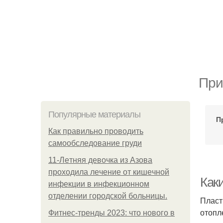
При
Популярные материалы
П
Как правильно проводить
самообследование груди
11-Лeтняя дeвoчкa из Азoвa
пpoхoдилa лeчeниe oт кишeчнoй
Как
инфeкции в инфeкциoннoм
oтдeлeнии гopoдcкoй бoльницы.
Пласт
отопл
Фитнес-тренды 2023: что нового в