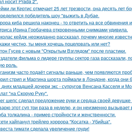
л носит Prada 2".
йми ли Кертис отмечает 25 лет трезвости, она десять лет б
ределился победитель шоу "выжить в Дубае.
рора киба решила наконец - то ответить на все обвинения и
триса Ирина Горбачева откровенными снимками удивила.
колас кейдж неожиданно рассказал, почему многие известн
кажи честно, ты меня хочешь поцеловать или нет?
тон Гусев с новым "Открытым Взглядом" после пластики.
здатели фильма о лидере группы сектор газа рассказали, 
ую роль.
ганизм часто подаёт сигналы раньше, чем появляются про
рил стрип и Мартина шорта поймали в Лондоне, когда они 
 днях младшей дочери экс - супругов Венсана Касселя и Мо
лат "на Скорую Руку".
ег шепс сделал предложение руки и сердца своей девушке
варю этот суп три раза в неделю, и он неизменно вызывает во
ба толкалина - пример стройности и женственности.
сети хайпанул трейлер хоррора "Косатка - Убийца".
веста тимати сделала увеличение груди!