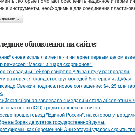
ументы, которые помогают обеспечить надёжное и герметич
ные инструменты, необходимые для соединения пластиковы
ь дальше →
ледние обновления на сайте:
аник" снова всплыл в ленте - и интернет первым делом взве
р режиссёр "Маски" и "царя скорпионов".
ор со свадьбы Тейлор свифт по $25 за штуку распродали.
ети разгорелся скандал вокруг молодой блогерши из Дубая.
ксандр Овечкин подписал новое соглашение: $4, 25 млн гар
х.
сийская сборная завоевала 4 медали и стала абсолютным
безопасности (ICO) среди старшеклассников.
оскве прошел съезд "Единой России", на котором утвердил
бре выборах депутатов государственной думы.
рет фирмы: как беременной Энн хэтэуэй удалось скрыть тре