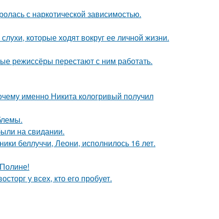
оролась с наркотической зависимостью.
 слухи, которые ходят вокруг ее личной жизни.
ые режиссёры перестают с ним работать.
почему именно Никита кологривый получил
блемы.
были на свидании.
ники беллуччи, Леони, исполнилось 16 лет.
 Полине!
сторг у всех, кто его пробует.