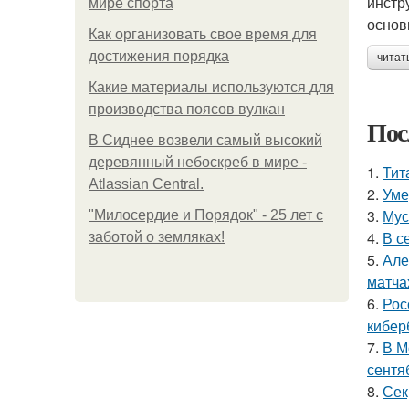
инстр
мире спорта
основ
Как организовать свое время для
достижения порядка
читат
Какие материалы используются для
производства поясов вулкан
Пос
В Сиднее возвели самый высокий
деревянный небоскреб в мире -
1.
Тит
Atlassian Central.
2.
Уме
3.
Мус
"Милосердие и Порядок" - 25 лет с
4.
В с
заботой о земляках!
5.
Але
матча
6.
Рос
кибер
7.
В М
сентя
8.
Сек