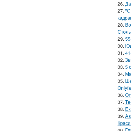
26.
Да
27.
"С
кадра
28.
Во
Столь
29.
55
30.
Юв
31.
41
32.
Зв
33.
5 
34.
Ма
35.
Ше
Onlyf
36.
От
37.
Тв
38.
Ек
39.
Ав
Краси
40.
Гл