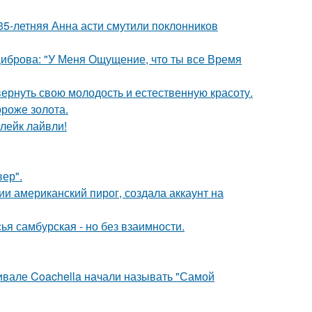
35-летняя Анна асти смутили поклонников
Диброва: "У Меня Ощущение, что ты все Время
 вернуть свою молодость и естественную красоту.
ороже золота.
лейк лайвли!
ер".
и американский пирог, создала аккаунт на
я самбурская - но без взаимности.
ивале Coachella начали называть "Самой