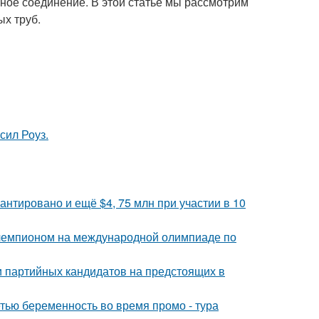
ное соединение. В этой статье мы рассмотрим
х труб.
сил Роуз.
антировано и ещё $4, 75 млн при участии в 10
 чемпионом на международной олимпиаде по
и партийных кандидатов на предстоящих в
тью беременность во время промо - тура