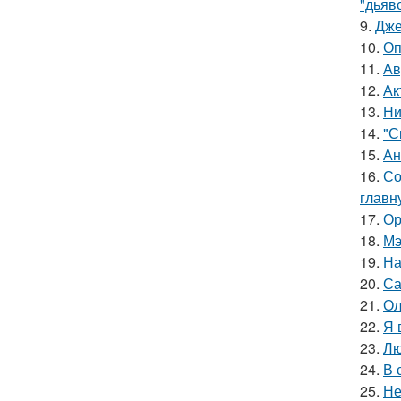
"дьяво
9.
Дже
10.
Оп
11.
Ав
12.
Ак
13.
Ни
14.
"С
15.
Ан
16.
Со
главн
17.
Ор
18.
Мэ
19.
На
20.
Са
21.
Ол
22.
Я 
23.
Лю
24.
В 
25.
Не