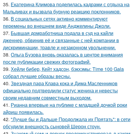
35.
Екатерина Климова поделилась кадрами с отдыха на
Мальдивах и вызвала бурную реакцию поклонников.
36.
В социальных сетях активно комментируют
перемены во внешнем виде Анджелины Джоли.
37.
Бывшая домработница подала в суд на кайли
дженнер, обвинив её и связанные с ней компании в
дискриминации, травле и незаконном увольнении.
38.
Ольга Бузова вновь оказалась в центре внимания
после публикации свежих фотографий.
39.
Хейли бибер, Кейт хадсон, бэкхэмы: Time 100 Gala
собрал лучшие образы весны.
40.
Звездная пара Клава кока и Дима Масленников
официально подтвердили статус жениха и невесты
своим недавним совместным выходом.
41.
Рианна впервые на публике с младшей дочкой роки
айриш появилась.
42.
"Лучше бы и Дальше Продолжала их Прятать": в сети
обсудили внешность сыновей Шерон стоун.
43.
Знакомый семьи лерчек продемонстрировал, в каком