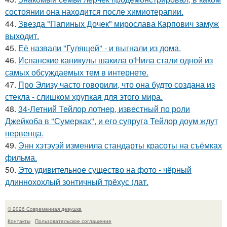
состоянии она находится после химиотерапии.
44.
Звезда "Папиных Дочек" мирослава Карпович замуж
выходит.
45.
Её назвали "Гулящей" - и выгнали из дома.
46.
Испанские каникулы шакила о'Нила стали одной из
самых обсуждаемых тем в интернете.
47.
Про Элизу часто говорили, что она будто создана из
стекла - слишком хрупкая для этого мира.
48.
34-Летний Тейлор лотнер, известный по роли
Джейкоба в "Сумерках", и его супруга Тейлор доум ждут
первенца.
49.
Энн хэтэуэй изменила стандарты красоты на съёмках
фильма.
50.
Это удивительное существо на фото - чёрный
длиннохохлый зонтичный трёхус (лат.
© 2026 Современная девушка
Контакты
Пользовательское соглашение