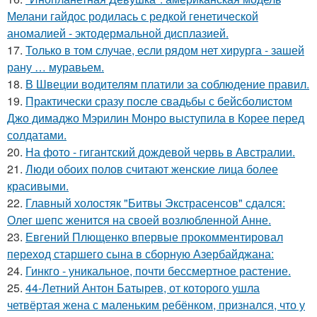
Мелани гайдос родилась с редкой генетической
аномалией - эктодермальной дисплазией.
17.
Только в том случае, если рядом нет хирурга - зашей
рану … муравьем.
18.
В Швеции водителям платили за соблюдение правил.
19.
Практически сразу после свадьбы с бейсболистом
Джо димаджо Мэрилин Монро выступила в Корее перед
солдатами.
20.
На фото - гигантский дождевой червь в Австралии.
21.
Люди обоих полов считают женские лица более
красивыми.
22.
Главный холостяк "Битвы Экстрасенсов" сдался:
Олег шепс женится на своей возлюбленной Анне.
23.
Евгений Плющенко впервые прокомментировал
переход старшего сына в сборную Азербайджана:
24.
Гинкго - уникальное, почти бессмертное растение.
25.
44-Летний Антон Батырев, от которого ушла
четвёртая жена с маленьким ребёнком, признался, что у