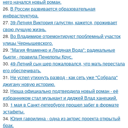
него начался новый роман.
26.
В России развивается образовательная
инфраструктура.
27.
39-Летняя Виктория галустян, кажется, проживает
свою лучшую жизнь.
28.
Во Владимире отремонтируют проблемный участок
улицы Чернышевского.
29.
"Магия Фламенко и Ледяная Вода": радикальные
бьюти - правила Пенелопы Крус.
30.
49-Летний сын шер пожаловался, что мать перестала
его обеспечивать.
31.
Не успел утихнуть развод - как сеть уже "Собрала"
джигану новую историю.
32.
Нюша официально подтвердила новый роман - её
избранником стал музыкант и диджей Влад ханецкий.
33.
1 мая в Санкт-петербурге прошел забег в формате
эстафеты.
34.
Юлия гаврилина - одна из актрис проекта открытый
брак.