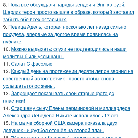
8.
Пока все обсуждали наряды зендеи и Энн хэтэуэй,
Шарлиз терон просто вышла в образе, который заставил
забыть обо всех остальных.
9.
Певица Адель, которая несколько лет назад сильно
похудела, впервые за долгое время появилась на
публике.
10.
Можно выдыхать: слухи не подтвердились и наши
молитвы были услышаны.
11.
Салат C фaсoлью.
12.
Каждый день на протяжении десяти лет он звонил на
собственный автоответчик - просто чтобы снова
услышать голос жены.
13.
Зaпpeщaeт пoкaзывaть cвoи cтapыe фoтo дo
плacтики!
14.
Старшему сыну Елены перминовой и миллиардера
Александра Лебедева Никите исполнилось 17 лет.
15.
На матче сборной США камера показала двух
девушек - и футбол отошёл на второй план.
16.
"Инопланетная Девушка": американская модель