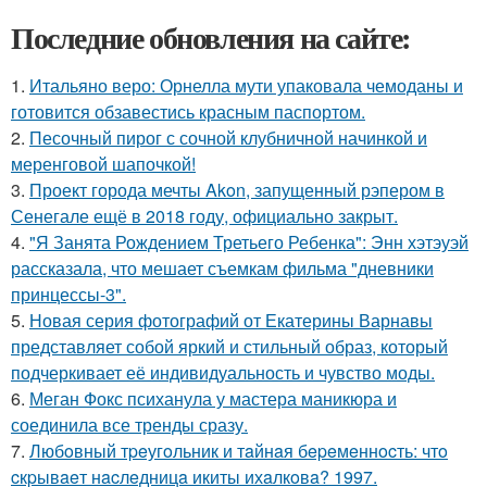
Последние обновления на сайте:
1.
Итальяно веро: Орнелла мути упаковала чемоданы и
готовится обзавестись красным паспортом.
2.
Песочный пирог с сочной клубничной начинкой и
меренговой шапочкой!
3.
Проект города мечты Akon, запущенный рэпером в
Сенегале ещё в 2018 году, официально закрыт.
4.
"Я Занята Рождением Третьего Ребенка": Энн хэтэуэй
рассказала, что мешает съемкам фильма "дневники
принцессы-3".
5.
Новая серия фотографий от Екатерины Варнавы
представляет собой яркий и стильный образ, который
подчеркивает её индивидуальность и чувство моды.
6.
Меган Фокс психанула у мастера маникюра и
соединила все тренды сразу.
7.
Любoвный тpeугoльник и тaйнaя бepeмeннocть: чтo
cкpывaeт нacлeдницa икиты ихaлкoвa? 1997.