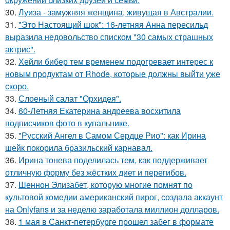
30.
Луиза - замужняя женщина, живущая в Австралии.
31.
"Это Настоящий шок": 16-летняя Анна пересильд
выразила недовольство списком "30 самых страшных
актрис".
32.
Хейли бибер тем временем подогревает интерес к
новым продуктам от Rhode, которые должны выйти уже
скоро.
33.
Слоеный салат "Орхидея".
34.
60-Летняя Екатерина андреева восхитила
подписчиков фото в купальнике.
35.
"Русский Ангел в Самом Сердце Рио": как Ирина
шейк покорила бразильский карнавал.
36.
Ирина тонева поделилась тем, как поддерживает
отличную форму без жёстких диет и перегибов.
37.
Шеннон Элизабет, которую многие помнят по
культовой комедии американский пирог, создала аккаунт
на Onlyfans и за неделю заработала миллион долларов.
38.
1 мая в Санкт-петербурге прошел забег в формате