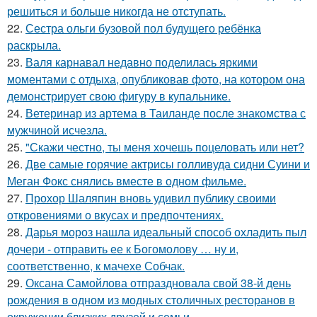
решиться и больше никогда не отступать.
22.
Сестра ольги бузовой пол будущего ребёнка
раскрыла.
23.
Валя карнавал недавно поделилась яркими
моментами с отдыха, опубликовав фото, на котором она
демонстрирует свою фигуру в купальнике.
24.
Ветеринар из артема в Таиланде после знакомства с
мужчиной исчезла.
25.
"Скажи честно, ты меня хочешь поцеловать или нет?
26.
Две самые горячие актрисы голливуда сидни Суини и
Меган Фокс снялись вместе в одном фильме.
27.
Прохор Шаляпин вновь удивил публику своими
откровениями о вкусах и предпочтениях.
28.
Дарья мороз нашла идеальный способ охладить пыл
дочери - отправить ее к Богомолову … ну и,
соответственно, к мачехе Собчак.
29.
Оксана Самойлова отпраздновала свой 38-й день
рождения в одном из модных столичных ресторанов в
окружении близких друзей и семьи.