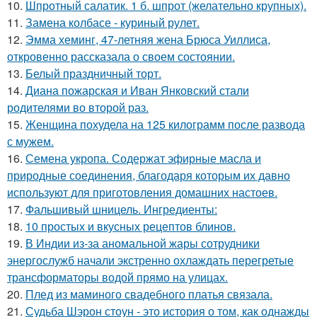
10.
Шпротный салатик. 1 б. шпрот (желательно крупных).
11.
Замена колбасе - куриный рулет.
12.
Эмма хеминг, 47-летняя жена Брюса Уиллиса,
откровенно рассказала о своем состоянии.
13.
Белый праздничный торт.
14.
Диана пожарская и Иван Янковский стали
родителями во второй раз.
15.
Женщина похудела на 125 килограмм после развода
с мужем.
16.
Семена укропа. Содержат эфирные масла и
природные соединения, благодаря которым их давно
используют для приготовления домашних настоев.
17.
Фальшивый шницель. Ингредиенты:
18.
10 простых и вкусных рецептов блинов.
19.
В Индии из-за аномальной жары сотрудники
энергослужб начали экстренно охлаждать перегретые
трансформаторы водой прямо на улицах.
20.
Плед из маминого свадебного платья связала.
21.
Судьба Шэрон стоун - это история о том, как однажды