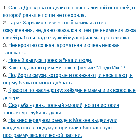
1.
Ольга Дроздова поделилась очень личной историей, о
которой раньше почти не говорила.
2.
Гарик Харламов, известный комик и актер
озвучивания, недавно оказался в центре внимания из-за
своей работы над озвучкой мультфильма про колобка.
3.
Невероятно сочная, ароматная и очень нежная
запеканка.
4.
Новый выпуск проекта "наши люди.
5.
Как создавали грим мистик в фильме "Люди Икс"?
6.
Подборки смузи, которые и освежают, и насыщают, и
норму белка помогут добрать.
7.
Красота по наследству: звёздные мамы и их взрослые
дочери.
8.
Свадьба - день, полный эмоций, но эта история
трогает до глубины души.
9.
На внеочередном съезде в Москве выдвинули
кандидатов в госдуму и приняли обновлённую
программу экологической партии.