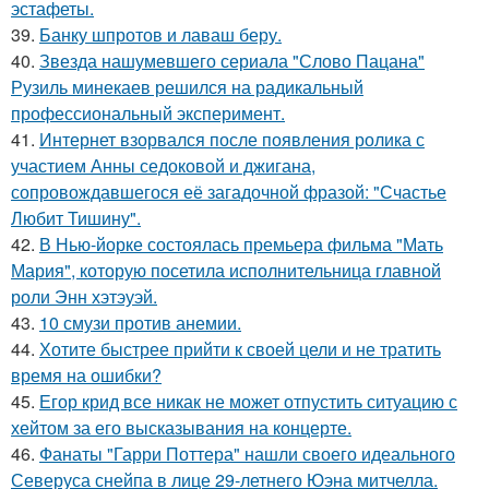
эстафеты.
39.
Банку шпротов и лаваш беру.
40.
Звезда нашумевшего сериала "Слово Пацана"
Рузиль минекаев решился на радикальный
профессиональный эксперимент.
41.
Интернет взорвался после появления ролика с
участием Анны седоковой и джигана,
сопровождавшегося её загадочной фразой: "Счастье
Любит Тишину".
42.
В Нью-йорке состоялась премьера фильма "Мать
Мария", которую посетила исполнительница главной
роли Энн хэтэуэй.
43.
10 смузи против анемии.
44.
Хотите быстрее прийти к своей цели и не тратить
время на ошибки?
45.
Егор крид все никак не может отпустить ситуацию с
хейтом за его высказывания на концерте.
46.
Фанаты "Гарри Поттера" нашли своего идеального
Северуса снейпа в лице 29-летнего Юэна митчелла.