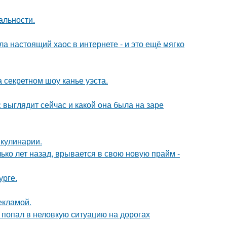
альности.
а настоящий хаос в интернете - и это ещё мягко
 секретном шоу канье уэста.
с выглядит сейчас и какой она была на заре
 кулинарии.
ко лет назад, врывается в свою новую прайм -
урге.
екламой.
 попал в неловкую ситуацию на дорогах