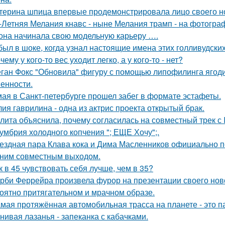
терина шпица впервые продемонстрировала лицо своего н
-Летняя Мелания кнавс - ныне Мелания трамп - на фотограф
 она начинала свою модельную карьеру ….
был в шоке, когда узнал настоящие имена этих голливудских
чему у кого-то вес уходит легко, а у кого-то - нет?
ган Фокс "Обновила" фигуру с помощью липофилинга ягод
енности.
мая в Санкт-петербурге прошел забег в формате эстафеты.
ия гаврилина - одна из актрис проекта открытый брак.
лита объяснила, почему согласилась на совместный трек с 
умбрия холодного копчения "; ЕЩЕ Хочу";.
ездная пара Клава кока и Дима Масленников официально п
ним совместным выходом.
к в 45 чувствовать себя лучше, чем в 35?
рби Феррейра произвела фурор на презентации своего ново
оятно притягательном и мрачном образе.
мая протяжённая автомобильная трасса на планете - это 
нивая лазанья - запеканка с кабачками.