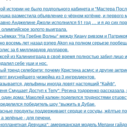
той истории не было подпольного кабинета и "Мастера Пос
ушка разместила объявление о чёрном котёнке, и первого
авно Анджелине Джоли исполнился 51 год … и я до сих пор 
 олимпийское золото выиграла.
съёмках "На Гребне Волны" между Киану ривзом и Патрико
но восемь лет назад рэпер Akon на полном серьезе пообе
олис за 6 миллиардов долларов.
ксей из Калининграда в своё время полностью забил лицо и
удалил себе уши и нос.
ый тренд селебрити: почему Кристина асмус и другие актри
епт вкуснейшего чизкейка из 3 ингредиентов.
азывается, дельфины иногда ловят настоящий "Кайф".
еня Смущает Доступ к Телу": Регина тодоренко рассказала, 
 один дома: Маколей калкин поделился трудностями отцовс
ределился победитель шоу "выжить в Дубае.
асные продукты поддерживают сердце и сосуды, жёлтые по
 а зелёные - для печени.
нопланетная Девушка": американская модель Мелани гайдос