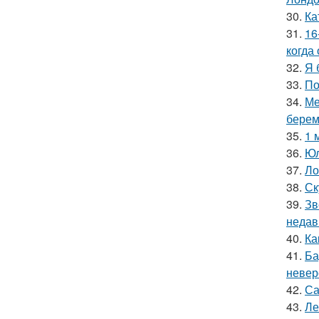
30.
Ка
31.
16
когда
32.
Я 
33.
По
34.
Ме
берем
35.
1 
36.
Юл
37.
Ло
38.
Ск
39.
Зв
недав
40.
Ка
41.
Ба
невер
42.
Са
43.
Ле