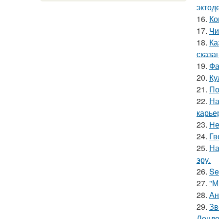
эктод
16.
Ко
17.
Чи
18.
Ка
сказа
19.
Фа
20.
Ку
21.
По
22.
На
карье
23.
Не
24.
Гв
25.
На
эру.
26.
Se
27.
"М
28.
Ан
29.
Зв
Лондо