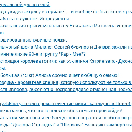
ермальной дисплазией.
гда увидел актрису в сериале … и вообще не был готов к ре
абатта в духовке. Ингредиенты:
захстанская прыгунья в высоту Елизавета Матвеева устроил
но.
ршированные куриные ножки.
льтурный шок в Милане: Сергей бурунов и Дилара зажгли на
мните лихие 90-е и группу "Кар - Мэн"?
стоящая королева готики: как 55-летняя Кэтрин зета - Джон
ры.
большая (13 кг) Алиска срочно ищет любящую семью!
оздика - ароматная специя, которую используют не только в
стя ивлеева, абсолютно несправедливо отмененная несколь
ryabkina устроила романтические мини - каникулы в Петерб
не казалось, что что-то плохое обязательно произойдет!
астасия миронова и её бренд снова поразили необычной р
езда "Доктора Стрэнджа" и "Шерлока" Бенедикт камбербэтч
на.