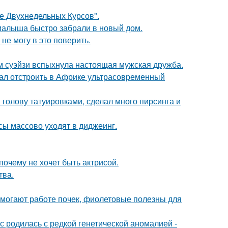
ле Двухнедельных Курсов".
 малыша быстро забрали в новый дом.
не могу в это поверить.
м суэйзи вспыхнула настоящая мужская дружба.
щал отстроить в Африке ультрасовременный
 голову татуировками, сделал много пирсинга и
сы массово уходят в диджеинг.
почему не хочет быть актрисой.
тва.
могают работе почек, фиолетовые полезны для
 родилась с редкой генетической аномалией -