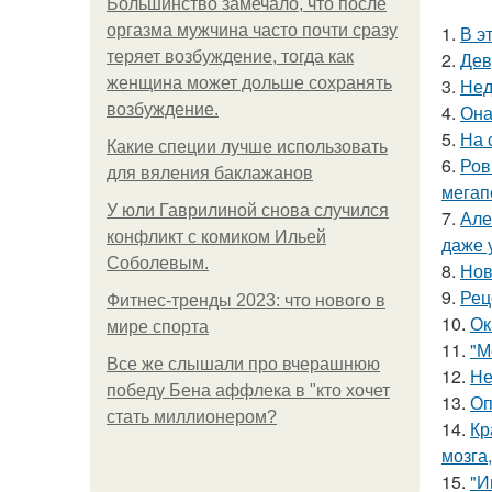
Большинство замечало, что после
оргазма мужчина часто почти сразу
1.
В э
теряет возбуждение, тогда как
2.
Дев
женщина может дольше сохранять
3.
Нед
возбуждение.
4.
Она
5.
На 
Какие специи лучше использовать
6.
Ров
для вяления баклажанов
мегап
У юли Гаврилиной снова случился
7.
Але
конфликт с комиком Ильей
даже 
Соболевым.
8.
Нов
9.
Рец
Фитнес-тренды 2023: что нового в
10.
Ок
мире спорта
11.
"М
Все же слышали про вчерашнюю
12.
Не
победу Бена аффлека в "кто хочет
13.
Оп
стать миллионером?
14.
Кр
мозга,
15.
"И