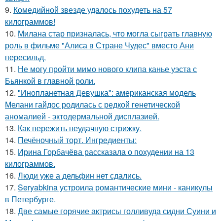
9.
Комедийной звезде удалось похудеть на 57
килограммов!
10.
Милана стар призналась, что могла сыграть главную
роль в фильме "Алиса в Стране Чудес" вместо Ани
пересильд.
11.
Не могу пройти мимо нового клипа канье уэста с
Бьянкой в главной роли.
12.
"Инопланетная Девушка": американская модель
Мелани гайдос родилась с редкой генетической
аномалией - эктодермальной дисплазией.
13.
Как пережить неудачную стрижку.
14.
Печёночный торт. Ингредиенты:
15.
Ирина Горбачёва рассказала о похудении на 13
килограммов.
16.
Люди уже а дельфин нет сдались.
17.
Seryabkina устроила романтические мини - каникулы
в Петербурге.
18.
Две самые горячие актрисы голливуда сидни Суини и