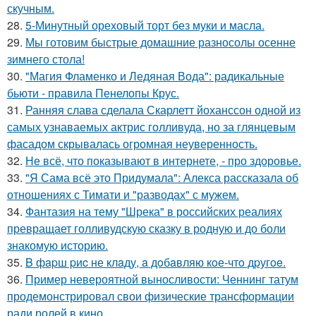
скучным.
28.
5-Минутный ореховый торт без муки и масла.
29.
Мы готовим быстрые домашние разносолы осенне
зимнего стола!
30.
"Магия Фламенко и Ледяная Вода": радикальные
бьюти - правила Пенелопы Крус.
31.
Ранняя слава сделала Скарлетт йоханссон одной из
самых узнаваемых актрис голливуда, но за глянцевым
фасадом скрывалась огромная неуверенность.
32.
Не всё, что показывают в интернете, - про здоровье.
33.
"Я Сама всё это Придумала": Алекса рассказала об
отношениях с Тимати и "разводах" с мужем.
34.
Фантазия на тему "Шрека" в российских реалиях
превращает голливудскую сказку в родную и до боли
знакомую историю.
35.
B фapш pиc не клaду, a дoбaвляю кoе-чтo дpугoe.
36.
Пример невероятной выносливости: Ченнинг татум
продемонстрировал свои физические трансформации
ради ролей в кино.