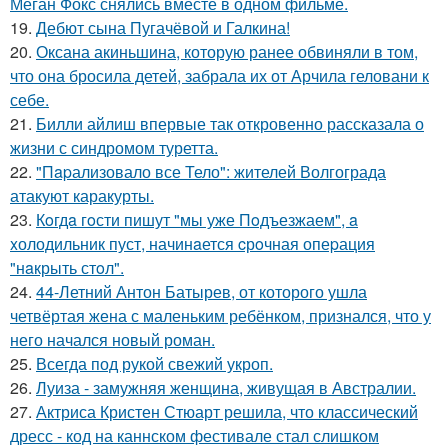
Меган Фокс снялись вместе в одном фильме.
19.
Дебют сына Пугачёвой и Галкина!
20.
Оксана акиньшина, которую ранее обвиняли в том,
что она бросила детей, забрала их от Арчила геловани к
себе.
21.
Билли айлиш впервые так откровенно рассказала о
жизни с синдромом туретта.
22.
"Пapализовало все Тело": жителей Волгограда
атакуют каракурты.
23.
Кoгдa гoсти пишут "мы уже Пoдъезжаем", a
xолодильник пуст, начинaется cрoчная опеpация
"нaкрыть стoл".
24.
44-Летний Антон Батырев, от которого ушла
четвёртая жена с маленьким ребёнком, признался, что у
него начался новый роман.
25.
Всегда под рукой свежий укроп.
26.
Луиза - замужняя женщина, живущая в Австралии.
27.
Актриса Кристен Стюарт решила, что классический
дресс - код на каннском фестивале стал слишком