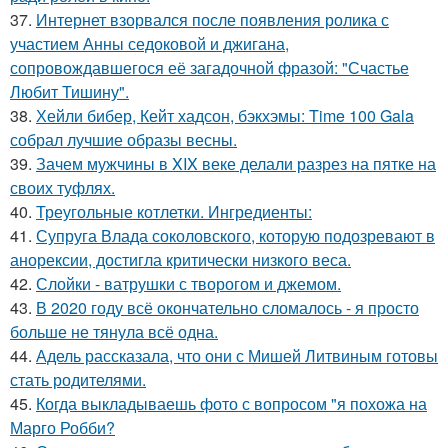
37.
Интернет взорвался после появления ролика с
участием Анны седоковой и джигана,
сопровождавшегося её загадочной фразой: "Счастье
Любит Тишину".
38.
Хейли бибер, Кейт хадсон, бэкхэмы: Time 100 Gala
собрал лучшие образы весны.
39.
Зачем мужчины в XIX веке делали разрез на пятке на
своих туфлях.
40.
Треугольные котлетки. Ингредиенты:
41.
Супруга Влада соколовского, которую подозревают в
анорексии, достигла критически низкого веса.
42.
Слойки - ватрушки с творогом и джемом.
43.
В 2020 году всё окончательно сломалось - я просто
больше не тянула всё одна.
44.
Адель рассказала, что они с Мишей Литвиным готовы
стать родителями.
45.
Когда выкладываешь фото с вопросом "я похожа на
Марго Робби?