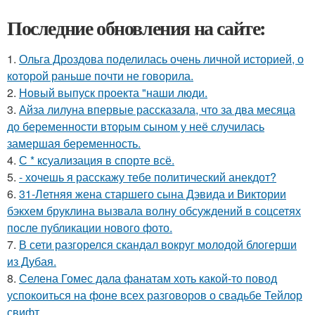
Последние обновления на сайте:
1.
Ольга Дроздова поделилась очень личной историей, о
которой раньше почти не говорила.
2.
Новый выпуск проекта "наши люди.
3.
Айза лилуна впервые рассказала, что за два месяца
до беременности вторым сыном у неё случилась
замершая беременность.
4.
С * ксуализация в спорте всё.
5.
- хочешь я расскажу тебе политический анекдот?
6.
31-Летняя жена старшего сына Дэвида и Виктории
бэкхем бруклина вызвала волну обсуждений в соцсетях
после публикации нового фото.
7.
В сети разгорелся скандал вокруг молодой блогерши
из Дубая.
8.
Селена Гомес дала фанатам хоть какой-то повод
успокоиться на фоне всех разговоров о свадьбе Тейлор
свифт.