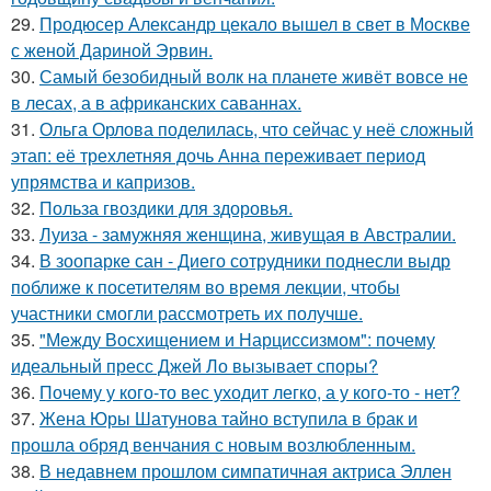
29.
Продюсер Александр цекало вышел в свет в Москве
с женой Дариной Эрвин.
30.
Самый безобидный волк на планете живёт вовсе не
в лесах, а в африканских саваннах.
31.
Ольга Орлова поделилась, что сейчас у неё сложный
этап: её трехлетняя дочь Анна переживает период
упрямства и капризов.
32.
Польза гвоздики для здоровья.
33.
Луиза - замужняя женщина, живущая в Австралии.
34.
В зоопарке сан - Диего сотрудники поднесли выдр
поближе к посетителям во время лекции, чтобы
участники смогли рассмотреть их получше.
35.
"Между Восхищением и Нарциссизмом": почему
идеальный пресс Джей Ло вызывает споры?
36.
Почему у кого-то вес уходит легко, а у кого-то - нет?
37.
Жена Юры Шатунова тайно вступила в брак и
прошла обряд венчания с новым возлюбленным.
38.
В недавнем прошлом симпатичная актриса Эллен