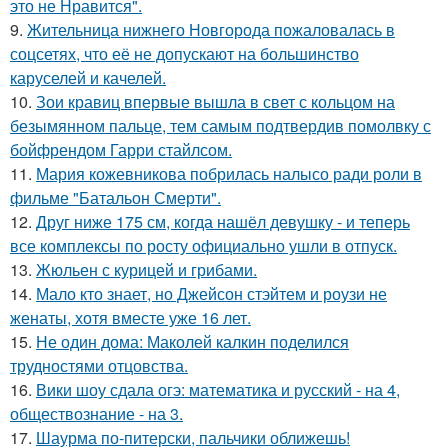
это не Нравится".
9.
Жительница нижнего Новгорода пожаловалась в
соцсетях, что её не допускают на большинство
каруселей и качелей.
10.
Зои кравиц впервые вышла в свет с кольцом на
безымянном пальце, тем самым подтвердив помолвку с
бойфрендом Гарри стайлсом.
11.
Мария кожевникова побрилась налысо ради роли в
фильме "Батальон Смерти".
12.
Друг ниже 175 см, когда нашёл девушку - и теперь
все комплексы по росту официально ушли в отпуск.
13.
Жюльен с курицей и грибами.
14.
Мало кто знает, но Джейсон стэйтем и роузи не
женаты, хотя вместе уже 16 лет.
15.
Не один дома: Маколей калкин поделился
трудностями отцовства.
16.
Вики шоу сдала огэ: математика и русский - на 4,
обществознание - на 3.
17.
Шаурма по-питерски, пальчики оближешь!