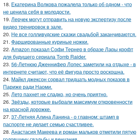
18.
Екатерина Волкова пожалела только об одном - что
не ценила себя в молодости.
19.
Лерчек могут отправить на новую экспертизу после
видео тренировок в зале.
20.
Не все голливудские сказки свадьбой заканчиваются.
21.
Фаршированные куриные ножки.
22.
Amazon показал Софи Тернер в образе Лары крофт
для будущего сериала Tomb Raider.
23.
56-Летнюю Дженнифер Лопес заметили на отдыхе - в
интернете считают, что её фигура просто роскошна.
24.
Майкл джексон сорвал тридцать модных показов в
Париже ради Наоми.
25.
Лето пахнет не сладко, но очень приятно.
26.
Звёзды, которые выбрали максимум откровенности
на красной дорожке.
27.
37-Летняя Алина Ланина - о главном: штамп в
паспорте не делает семью счастливее.
28.
Анастасия Макеева и роман мальков отметили пятую
годовщину свадьбы и венчания.