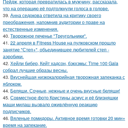
Пейдж, которая превратилась в мужчину, рассказала,
что на операцию её подтолкнули голоса в голове.
39.
Анна седокова ответила на критику своего
преображения, напомнив аудитории о праве на
естественные изменения.
40.
Творожное печенье "Треугольники".
41.
22 апреля в Fitness House на пулковском прошло
занятие "Степ+", объединившее любителей степ -
аэробики.
42.
Хейли бибер, Кейт хадсон, бэкхэмы: Time 100 Gala
собрал лучшие образы весны.
43.
Вкуснейшая низкокалорийная творожная запеканка с
яблоком.
44.
Беляши. Сочные, нежные и очень вкусные беляши!
45.
Совместное фото Кристины асмус и её близняшки
маши милаш вызвало оживлённую реакцию
подписчиков.
46.
Вяленые помидоры. Активное время готовки 20 мин+
время на запекание.