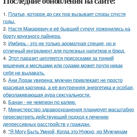
Последние обновления на сайте:
1.
Платье, которое до сих пор вызывает споры спустя
годы.
2.
Настя Макаревич и её бывший супруг поженились на
борту круизного лайнера.
3.
Имбирь - это не только ароматная специя, но и
отличный ингредиент для полезных напитков и блюд.
4.
Этот паразит цепляется присосками за тонкий
кишечник и месяцами или годами может почти никак
себя не выдавать.
5.
Ани Лорак уверена: мужчин привлекает не просто
красивая картинка, а её внутренняя энергетика и особая,
обволакивающая аура сексуальности.
6.
Банан - не чемпион по калию.
7.
Министерство здравоохранения планирует масштабно
пересмотреть действующий подход к лечению
депрессивных расстройств у граждан.
8.
"Я Могу Быть Умной, Когда это Нужно, но Мужчинам