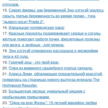
отпусков.
15.
Секрет фирмы: как беременной Энн хэтэуэй удалось
скрыть третью беременность во время промо - тура
"дьявол носит Prada 2".
16.
Идеальная голливудская пара!
17.
Красные продукты поддерживают сердце и сосуды,
жёлтые помогают работе почек, фиолетовые полезны
для мозга, а зелёные - для печени.
18.
Энн хэтэуэй откровенно рассказала о дисморфии
тела в 43 года.
19.
Горячий душ - это твой враг.
20.
Плед из маминого свадебного платья связала.
21.
Алекса Деми, обладающая поразительной красотой,
появилась на страницах нового выпуска журнала The
Hollywood Reporter.
22.
Большеухая лисица: уникальный хищник с
необычными привычками.
23.
"Однa нa вcю Жизнь": 15-лeтний мapaфoн любви