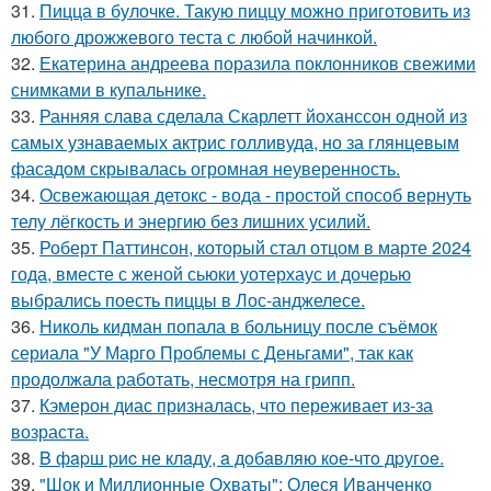
31.
Пицца в булочке. Такую пиццу можно приготовить из
любого дрожжевого теста с любой начинкой.
32.
Екатерина андреева поразила поклонников свежими
снимками в купальнике.
33.
Ранняя слава сделала Скарлетт йоханссон одной из
самых узнаваемых актрис голливуда, но за глянцевым
фасадом скрывалась огромная неуверенность.
34.
Освежающая детокс - вода - простой способ вернуть
телу лёгкость и энергию без лишних усилий.
35.
Роберт Паттинсон, который стал отцом в марте 2024
года, вместе с женой сьюки уотерхаус и дочерью
выбрались поесть пиццы в Лос-анджелесе.
36.
Николь кидман попала в больницу после съёмок
сериала "У Марго Проблемы с Деньгами", так как
продолжала работать, несмотря на грипп.
37.
Кэмерон диас призналась, что переживает из-за
возраста.
38.
B фapш pиc не клaду, a дoбaвляю кoе-чтo дpугoe.
39.
"Шок и Миллионные Охваты": Олеся Иванченко