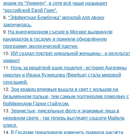
знаем по "Универу", в сети всё чаще называют
"российской Евой Грин".
8.
"Эффектная Бомбочка" могилой для двоих
закончилась.
9.
На внеочередном съезде в Москве выдвинули
кандидатов в госдуму и приняли обновлённую
программу экологической партии.
10.
ИИ создал портрет идеальной женщины - и результат
удивил!
11.
Ночь за решёткой ради поцелуя - история Ангелины
николау и Ивана Кузнецова (Beerkus) стала мировой
сенсацией.
12.
Зои кравиц впервые вышла в свет с кольцом на
безымянном пальце, тем самым подтвердив помолвку с
бойфрендом Гарри стайлсом.
13.
Зернистые, пиксельные фото и знакомые лица в
неровном свете - так теперь выглядят соцсети Майкла
олисе.
14.
В Госдуме пpeдложили изменить пpaвила расчёта