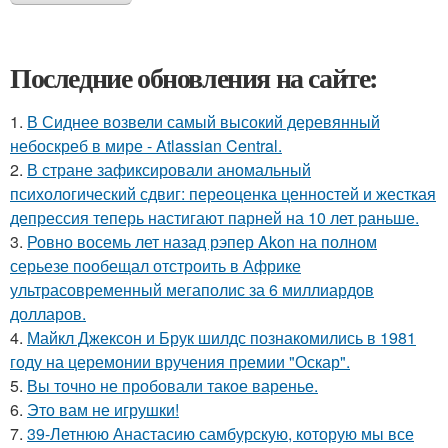
Последние обновления на сайте:
1.
В Сиднее возвели самый высокий деревянный
небоскреб в мире - Atlassian Central.
2.
В стране зафиксировали аномальный
психологический сдвиг: переоценка ценностей и жесткая
депрессия теперь настигают парней на 10 лет раньше.
3.
Ровно восемь лет назад рэпер Akon на полном
серьезе пообещал отстроить в Африке
ультрасовременный мегаполис за 6 миллиардов
долларов.
4.
Майкл Джексон и Брук шилдс познакомились в 1981
году на церемонии вручения премии "Оскар".
5.
Вы точно не пробовали такое варенье.
6.
Это вам не игрушки!
7.
39-Летнюю Анастасию самбурскую, которую мы все