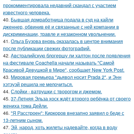
прокомментировала недавний скандал с участием
известного человека.
40.
Бывшая домработница подала в суд на кайли
дженнер, обвинив её и связанные с ней компании в
дискриминации, травле и незаконном увольнении.
41.
Ольга Бузова вновь оказалась в центре внимания
после публикации свежих фотографий.
42.
Австралийскую блогершу ли халтон после появления
на фестивале Coachella начали называть "Самой
Красивой Девушкой в Мире", сообщает New York Post.
43.
Мировая премьера "дьявол носит Prada 2", и Энн
хэтэуэй решила не мелочиться.
44.
Слойки - ватрушки с творогом и джемом.
45.
37-Летняя Эльза хоск ждёт второго ребёнка от своего
жениха тома Дейли.
46.
"Я Расстроен": Киркоров внезапно заявил о беде с
13-летним сыном.
47.
Эй, народ, хоть жилеты надевайте, когда в воду