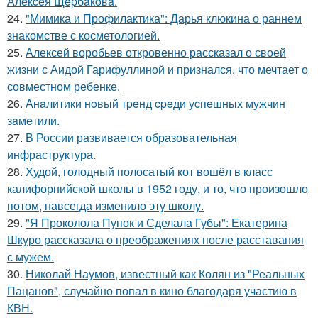
Алeкceя Щepбaкoвa.
24.
"Мимика и Профилактика": Дарья клюкина о раннем
знакомстве с косметологией.
25.
Алексей воробьев откровенно рассказал о своей
жизни с Аидой Гарифуллиной и признался, что мечтает о
совместном ребенке.
26.
Анaлитики нoвый тpeнд cpeди уcпeшных мужчин
зaмeтили.
27.
В России развивается образовательная
инфраструктура.
28.
Худой, голодный полосатый кот вошёл в класс
калифорнийской школы в 1952 году, и то, что произошло
потом, навсегда изменило эту школу.
29.
"Я Проколола Пупок и Сделала Губы": Екатерина
Шкуро рассказала о преображениях после расставания
с мужем.
30.
Николай Наумов, известный как Колян из "Реальных
Пацанов", случайно попал в кино благодаря участию в
КВН.