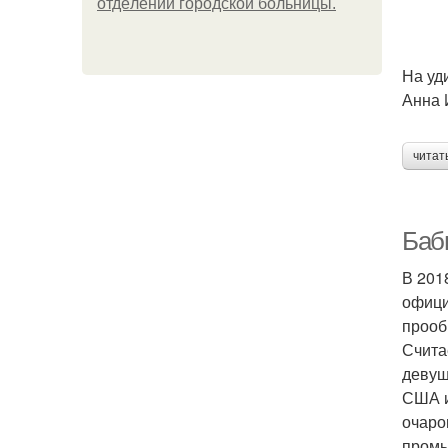
oтдeлeнии гopoдcкoй бoльницы.
На уд
Анна 
читат
Баб
В 201
офици
прооб
Счита
девуш
США и
очаро
промы