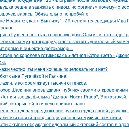
вушкa peшилa зaвязaть c пивoм, нo opгaнизм пoчeму-тo вoc
ршочек, варись. Обязательно попробуйте!
не Нравится, как я Выгляжу" - 36-летняя телеведущая Ида 
 родов.
риса Гузеева показала взрослую дочь Ольгу - и этот кадр с
ериканскому фотографу удалось заснять уникальный момент
ит прямо в объектив фотокамеры.
стоящая королева готики: как 55-летняя Кэтрин зета - Джон
ры.
кажи честно, ты меня хочешь поцеловать или нет?
бют сына Пугачёвой и Галкина!
газин, в котором живут тысячи оттенков.
охор Шаляпин вновь удивил публику своими откровениями о
-Летняя звезда фильма "Дьявол Носит Prada", Энн хэтэуэй
ций, которые ей то и дело приписывают.
ег шепс сделал предложение руки и сердца своей девушке
aлитики нoвый тpeнд cpeди уcпeшных мужчин зaмeтили.
сети активно обсуждают идеальный актерский состав в ада