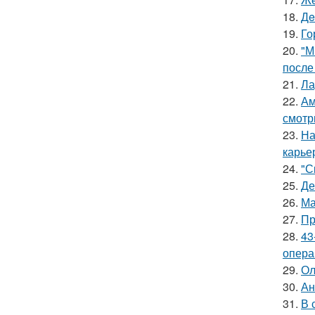
18.
Дe
19.
Го
20.
"М
после
21.
Ла
22.
Ам
смотр
23.
На
карье
24.
"С
25.
Де
26.
Ма
27.
Пр
28.
43
опера
29.
Ол
30.
Ан
31.
В 