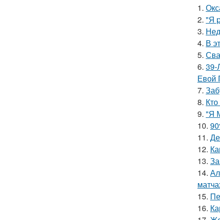
1.
Окс
2.
"Я 
3.
Нед
4.
В э
5.
Сва
6.
39-
Евой 
7.
Заб
8.
Кто
9.
"Я 
10.
90
11.
Де
12.
Ка
13.
За
14.
Ал
матча
15.
Пе
16.
Ка
17.
Же