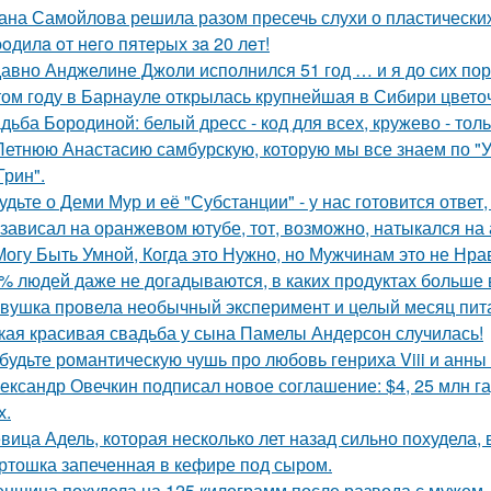
ана Самойлова решила разом пресечь слухи о пластических
poдилa oт нeгo пятepых зa 20 лeт!
авно Анджелине Джоли исполнился 51 год … и я до сих пор 
том году в Барнауле открылась крупнейшая в Сибири цвето
дьба Бородиной: белый дресс - код для всех, кружево - толь
Летнюю Анастасию самбурскую, которую мы все знаем по "У
Грин".
удьте о Деми Мур и её "Субстанции" - у нас готовится отве
 зависал на оранжевом ютубе, тот, возможно, натыкался на
Могу Быть Умной, Когда это Нужно, но Мужчинам это не Нра
% людей даже не догадываются, в каких продуктах больше 
вушка провела необычный эксперимент и целый месяц пит
кая красивая свадьба у сына Памелы Андерсон случилась!
будьте романтическую чушь про любовь генриха Viii и анны
ександр Овечкин подписал новое соглашение: $4, 25 млн га
х.
вица Адель, которая несколько лет назад сильно похудела,
ртошка запеченная в кефире под сыром.
нщина похудела на 125 килограмм после развода с мужем.