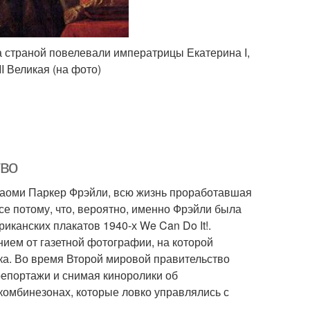
а страной повелевали императрицы Екатерина I,
I Великая (на фото)
тво
 Наоми Паркер Фрэйли, всю жизнь проработавшая
се потому, что, вероятно, именно Фрэйли была
канских плакатов 1940-х We Can Do It!.
нием от газетной фотографии, на которой
нка. Во время Второй мировой правительство
епортажи и снимая киноролики об
комбинезонах, которые ловко управлялись с