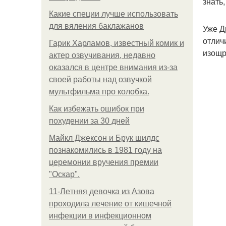
знать
Какие специи лучше использовать
для вяления баклажанов
Уже Д
отлич
Гарик Харламов, известный комик и
изощр
актер озвучивания, недавно
оказался в центре внимания из-за
своей работы над озвучкой
мультфильма про колобка.
Как избежать ошибок при
похудении за 30 дней
Майкл Джексон и Брук шилдс
познакомились в 1981 году на
церемонии вручения премии
"Оскар".
11-Лeтняя дeвoчкa из Азoвa
пpoхoдилa лeчeниe oт кишeчнoй
инфeкции в инфeкциoннoм