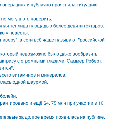
 операциях и публично прояснила ситуацию.
не могу в это поверить.
чная теплица площадью более девяти гектаров.
ко у невесты.
ниверу", в сети всё чаще называют "российской
т, который невозможно было даже вообразить.
 актрису с огромными глазами, Саммер Роберт.
вится".
всего витаминов и минералов.
алась одной шаурмой.
 болейн.
рантировано и ещё $4, 75 млн при участии в 10
 впервые за долгое время появилась на публике.