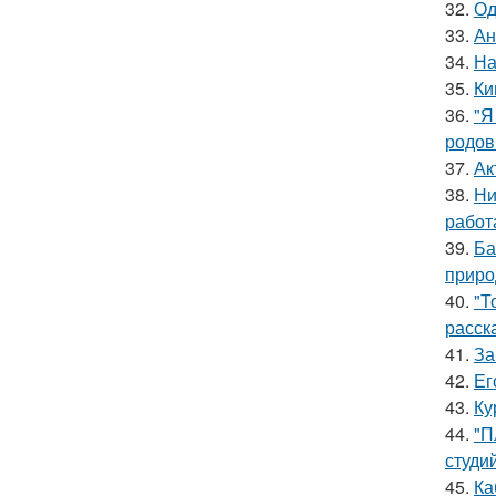
32.
Од
33.
Ан
34.
На
35.
Ки
36.
"Я
родов
37.
Ак
38.
Ни
работ
39.
Ба
приро
40.
"Т
расск
41.
За
42.
Ег
43.
Ку
44.
"П
студи
45.
Ка