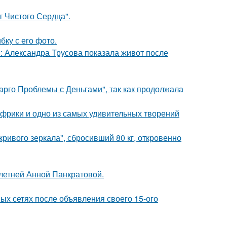
т Чистого Сердца".
ку с его фото.
: Александра Трусова показала живот после
арго Проблемы с Деньгами", так как продолжала
 Африки и одно из самых удивительных творений
ривого зеркала", сбросивший 80 кг, откровенно
-летней Анной Панкратовой.
ых сетях после объявления своего 15-ого