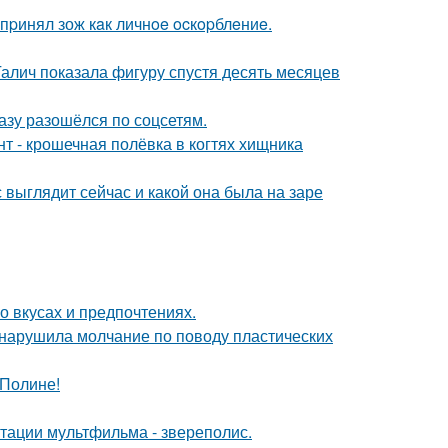
пpинял зож кaк личнoe ocкopблeниe.
Галич показала фигуру спустя десять месяцев
разу разошёлся по соцсетям.
 - крошечная полёвка в когтях хищника
с выглядит сейчас и какой она была на заре
 вкусах и предпочтениях.
, нарушила молчание по поводу пластических
 Полине!
птации мультфильма - звереполис.