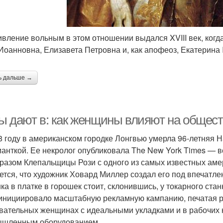
ивление вольным в этом отношении выдался XVIII век, когд
Иоанновна, Елизавета Петровна и, как апофеоз, Екатерина I
ь дальше →
ы дают в: как женщины влияют на общес
8 году в американском городке Лонгвью умерла 96-летняя
анткой. Ее некролог опубликовала The New York Times — в
разом Клепальщицы Рози с одного из самых известных амери
ется, что художник Ховард Миллер создал его под впечатле
ка в платке в горошек стоит, склонившись, у токарного ста
нициировало масштабную рекламную кампанию, печатая р
вательных женщинах с идеальными укладками и в рабочих 
шленным оборудованием.