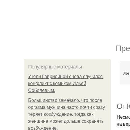
Пре
Популярные материалы
Же
У юли Гаврилиной снова случился
конфликт с комиком Ильей
Соболевым.
Большинство замечало, что после
От 
оргазма мужчина часто почти сразу
теряет возбуждение, тогда как
Несмо
женщина может дольше сохранять
на ве
возбуждение.