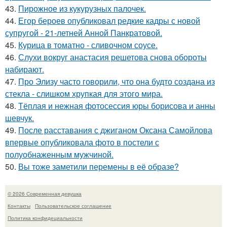
43.
Пирожное из кукурузных палочек.
44.
Егор бероев опубликовал редкие кадры с новой
супругой - 21-летней Анной Панкратовой.
45.
Курица в томатно - сливочном соусе.
46.
Слухи вокруг анастасия решетова снова обороты
набирают.
47.
Про Элизу часто говорили, что она будто создана из
стекла - слишком хрупкая для этого мира.
48.
Тёплая и нежная фотосессия юры борисова и анны
шевчук.
49.
После расставания с джиганом Оксана Самойлова
впервые опубликовала фото в постели с
полуобнаженным мужчиной.
50.
Вы тоже заметили перемены в её образе?
© 2026 Современная девушка
Контакты
Пользовательское соглашение
Политика конфидециальности