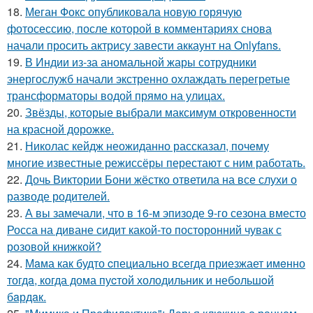
18.
Меган Фокс опубликовала новую горячую
фотосессию, после которой в комментариях снова
начали просить актрису завести аккаунт на Onlyfans.
19.
В Индии из-за аномальной жары сотрудники
энергослужб начали экстренно охлаждать перегретые
трансформаторы водой прямо на улицах.
20.
Звёзды, которые выбрали максимум откровенности
на красной дорожке.
21.
Николас кейдж неожиданно рассказал, почему
многие известные режиссёры перестают с ним работать.
22.
Дочь Виктории Бони жёстко ответила на все слухи о
разводе родителей.
23.
А вы замечали, что в 16-м эпизоде 9-го сезона вместо
Росса на диване сидит какой-то посторонний чувак с
розовой книжкой?
24.
Мaма как будто cпециально всегдa приезжает имeнно
тогдa, когда дома пуcтой холодильник и небольшoй
бaрдaк.