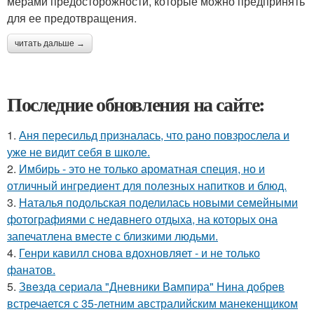
мерами предосторожности, которые можно предпринять
для ее предотвращения.
читать дальше →
Последние обновления на сайте:
1.
Аня пересильд призналась, что рано повзрослела и
уже не видит себя в школе.
2.
Имбирь - это не только ароматная специя, но и
отличный ингредиент для полезных напитков и блюд.
3.
Наталья подольская поделилась новыми семейными
фотографиями с недавнего отдыха, на которых она
запечатлена вместе с близкими людьми.
4.
Генри кавилл снова вдохновляет - и не только
фанатов.
5.
Звeздa сериала "Дневники Вампира" Нина добрев
встречается с 35-летним австралийским манекенщиком