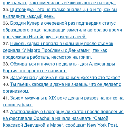
призналась, как поменялась её жизнь после развода.
35.
Щитовидка - это не только анализы, но и то, как вы
выглядите каждый день.
36.
Брэдли Купер в очередной раз подтвердил статус
образцового отца: папарацци заметили актера во время
прогулки по Нью-йорку с дочерью леей.
37.
Николь кидман попала в больницу после съёмок
сериала "У Марго Проблемы с Деньгами", так как
продолжала работать, несмотря на грипп.
38.
Обжираться и ничего не делать - для Александры
бортич это просто не вариант!
39.
Загадочная дырочка в кошачьем ухе: что это такое?
40.
Ты пьёшь каркаде и даже не знаешь, что он делает с
организмом.
41.
Зачем мужчины в XIX веке делали разрез на пятке на
своих туфлях.
42.
Австралийскую блогершу ли халтон после появления
на фестивале Coachella начали называть "Самой
Красивой Девушкой в Мире", сообщает New York Post.