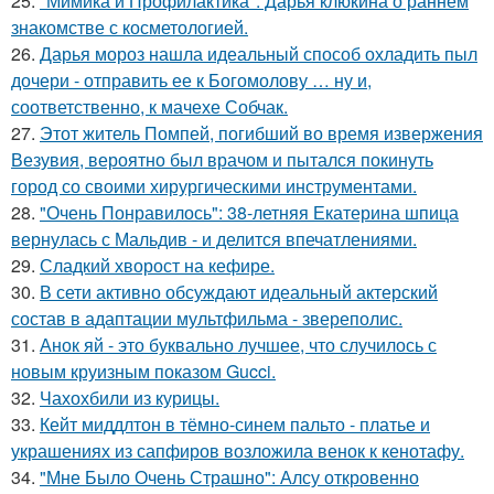
25.
"Мимика и Профилактика": Дарья клюкина о раннем
знакомстве с косметологией.
26.
Дарья мороз нашла идеальный способ охладить пыл
дочери - отправить ее к Богомолову … ну и,
соответственно, к мачехе Собчак.
27.
Этот житель Помпей, погибший во время извержения
Везувия, вероятно был врачом и пытался покинуть
город со своими хирургическими инструментами.
28.
"Очень Понравилось": 38-летняя Екатерина шпица
вернулась с Мальдив - и делится впечатлениями.
29.
Сладкий хворост на кефире.
30.
В сети активно обсуждают идеальный актерский
состав в адаптации мультфильма - звереполис.
31.
Анок яй - это буквально лучшее, что случилось с
новым круизным показом Gucci.
32.
Чахохбили из курицы.
33.
Кейт миддлтон в тёмно-синем пальто - платье и
украшениях из сапфиров возложила венок к кенотафу.
34.
"Мне Было Очень Страшно": Алсу откровенно