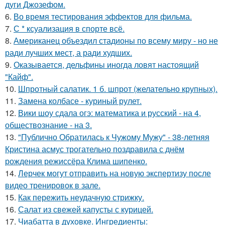
дуги Джозефом.
6.
Во время тестирования эффектов для фильма.
7.
С * ксуализация в спорте всё.
8.
Американец объездил стадионы по всему миру - но не
ради лучших мест, а ради худших.
9.
Оказывается, дельфины иногда ловят настоящий
"Кайф".
10.
Шпротный салатик. 1 б. шпрот (желательно крупных).
11.
Замена колбасе - куриный рулет.
12.
Вики шоу сдала огэ: математика и русский - на 4,
обществознание - на 3.
13.
"Публично Обратилась к Чужому Мужу" - 38-летняя
Кристина асмус трогательно поздравила с днём
рождения режиссёра Клима шипенко.
14.
Лерчек могут отправить на новую экспертизу после
видео тренировок в зале.
15.
Как пережить неудачную стрижку.
16.
Салат из свежей капусты с курицей.
17.
Чиабатта в духовке. Ингредиенты: