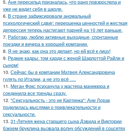
5.
Аня пересильд призналась, что рано повзрослела и
уже не видит себя в школе.
6.
В стране зафиксировали аномальный
психологический сдвиг: переоценка ценностей и жесткая
депрессия теперь настигают парней на 10 лет раньше.
7.
Работаю, люблю активные выходные, спонтанные
поездки и вечера в хорошей компании.
8.
Я не знаю, как она это делает, но ей всё к лицу!
9.
Редкие кадры: том харди с женой Шарлоттой Райли и
сыном!
10.
Сейчас бы в компании Матвея Александровича
гулять по Италии, а не это всё ….
11.
Меган Фокс психанула у мастера маникюра и
соединила все тренды сразу.
12.
"Сексуальность - это не Картинка": Ани Лорак
поделилась мыслями о привлекательности и
сексуальности.
13.
31-Летняя жена старшего сына Дэвида и Виктории
бэкхем бруклина вызвала волну обсуждений в соцсетях