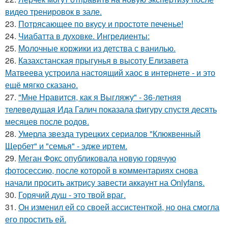
видео тренировок в зале.
23.
Потрясающее по вкусу и простоте печенье!
24.
Чиабатта в духовке. Ингредиенты:
25.
Молочные коржики из детства с ванилью.
26.
Казахстанская прыгунья в высоту Елизавета
Матвеева устроила настоящий хаос в интернете - и это
ещё мягко сказано.
27.
"Мне Нравится, как я Выгляжу" - 36-летняя
телеведущая Ида Галич показала фигуру спустя десять
месяцев после родов.
28.
Умерла звезда турецких сериалов "Клюквенный
Щербет" и "семья" - эдже иртем.
29.
Меган Фокс опубликовала новую горячую
фотосессию, после которой в комментариях снова
начали просить актрису завести аккаунт на Onlyfans.
30.
Горячий душ - это твой враг.
31.
Он изменил ей со своей ассистенткой, но она смогла
его простить ей.