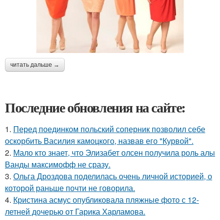
читать дальше →
Последние обновления на сайте:
1.
Перед поединком польский соперник позволил себе
оскорбить Василия камоцкого, назвав его "Курвой".
2.
Мало кто знает, что Элизабет олсен получила роль алы
Ванды максимофф не сразу.
3.
Ольга Дроздова поделилась очень личной историей, о
которой раньше почти не говорила.
4.
Кристина асмус опубликовала пляжные фото с 12-
летней дочерью от Гарика Харламова.