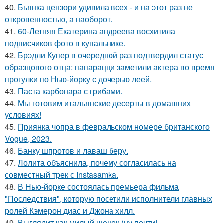
40.
Бьянка цензори удивила всех - и на этот раз не
откровенностью, а наоборот.
41.
60-Летняя Екатерина андреева восхитила
подписчиков фото в купальнике.
42.
Брэдли Купер в очередной раз подтвердил статус
образцового отца: папарацци заметили актера во время
прогулки по Нью-йорку с дочерью леей.
43.
Паста карбонара с грибами.
44.
Мы готовим итальянские десерты в домашних
условиях!
45.
Приянка чопра в февральском номере британского
Vogue, 2023.
46.
Банку шпротов и лаваш беру.
47.
Лолита объяснила, почему согласилась на
совместный трек с Instasamka.
48.
В Нью-йорке состоялась премьера фильма
"Последствия", которую посетили исполнители главных
ролей Кэмерон диас и Джона хилл.
49.
Выглядит как милый щенок (ну почти!