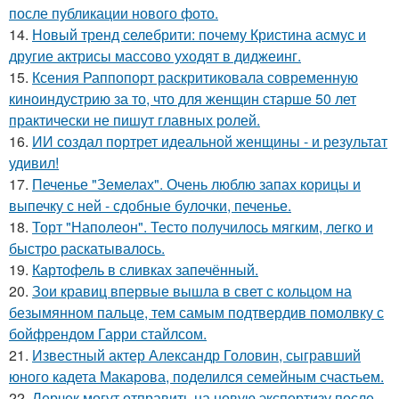
после публикации нового фото.
14.
Новый тренд селебрити: почему Кристина асмус и
другие актрисы массово уходят в диджеинг.
15.
Ксения Раппопорт раскритиковала современную
киноиндустрию за то, что для женщин старше 50 лет
практически не пишут главных ролей.
16.
ИИ создал портрет идеальной женщины - и результат
удивил!
17.
Печенье "Земелах". Очень люблю запах корицы и
выпечку с ней - сдобные булочки, печенье.
18.
Торт "Наполеон". Тесто получилось мягким, легко и
быстро раскатывалось.
19.
Картофель в сливках запечённый.
20.
Зои кравиц впервые вышла в свет с кольцом на
безымянном пальце, тем самым подтвердив помолвку с
бойфрендом Гарри стайлсом.
21.
Известный актер Александр Головин, сыгравший
юного кадета Макарова, поделился семейным счастьем.
22.
Лерчек могут отправить на новую экспертизу после