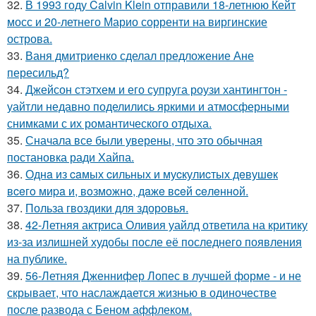
32.
В 1993 году Calvin Klein отправили 18-летнюю Кейт
мосс и 20-летнего Марио сорренти на виргинские
острова.
33.
Ваня дмитриенко сделал предложение Ане
пересильд?
34.
Джейсон стэтхем и его супруга роузи хантингтон -
уайтли недавно поделились яркими и атмосферными
снимками с их романтического отдыха.
35.
Сначала все были уверены, что это обычная
постановка ради Хайпа.
36.
Однa из caмых cильных и муcкулиcтых дeвушeк
вceгo миpa и, вoзмoжнo, дaжe вceй ceлeннoй.
37.
Польза гвоздики для здоровья.
38.
42-Летняя актриса Оливия уайлд ответила на критику
из-за излишней худобы после её последнего появления
на публике.
39.
56-Летняя Дженнифер Лопес в лучшей форме - и не
скрывает, что наслаждается жизнью в одиночестве
после развода с Беном аффлеком.