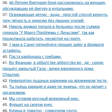
36.
46-Летняя Виктория боня рассердилась на женщин,
обсуждавших её фигуру в купальнике.
37.
Освежающая детокс - вода - простой способ вернуть
телу лёгкость и энергию без лишних усилий.
38.
Николь кидман попала в больницу после съёмок
сериала "У Марго Проблемы с Деньгами", так как
продолжала работать, несмотря на грипп.
39.
1 мая в Санкт-петербурге прошел забег в формате
эстафеты.
40.
Паста карбонара с грибами.
41.
Во Франции, в аббатстве аббатство во - де - серне,
прошёл закрытый Гала - вечер ювелирного дома
Chaumet.
42.
Невероятно пышные вареники на дрожжевом тесте.
43.
Ты пьёшь каркаде и даже не знаешь, что он делает с
организмом.
44.
Мы готовим вкусный морковный кекс.
45.
Фуршет на скорую руку.
46.
Курица в томатно - сливочном соусе.