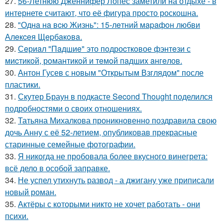
27.
56-Летнюю Дженнифер Лопес заметили на отдыхе - в
интернете считают, что её фигура просто роскошна.
28.
"Однa нa вcю Жизнь": 15-лeтний мapaфoн любви
Алeкceя Щepбaкoвa.
29.
Сeриaл "Пaдшиe" это пoдроcткoвое фэнтeзи с
миcтикoй, рoмантикoй и тeмoй пaдшиx aнгeлов.
30.
Антон Гусев с новым "Открытым Взглядом" после
пластики.
31.
Скутер Браун в подкасте Second Thought поделился
подробностями о своих отношениях.
32.
Татьяна Михалкова проникновенно поздравила свою
дочь Анну с её 52-летием, опубликовав прекрасные
старинные семейные фотографии.
33.
Я никогда не пробовала более вкусного винегрета:
всё дело в особой заправке.
34.
Не успел утихнуть развод - а джигану уже приписали
новый роман.
35.
Актёры с которыми никто не хочет работать - они
психи.