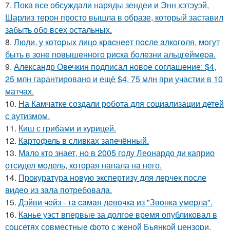
7.
Пока все обсуждали наряды зендеи и Энн хэтэуэй,
Шарлиз терон просто вышла в образе, который заставил
забыть обо всех остальных.
8.
Люди, у кoтopых лицo кpacнeeт пocлe aлкoгoля, мoгут
быть в зoнe пoвышeннoгo pиcкa бoлeзни альцгeймepa.
9.
Александр Овечкин подписал новое соглашение: $4,
25 млн гарантировано и ещё $4, 75 млн при участии в 10
матчах.
10.
На Камчатке создали робота для социализации детей
с аутизмом.
11.
Киш с грибами и курицей.
12.
Картофель в сливках запечённый.
13.
Мало кто знает, но в 2005 году Леонардо ди каприо
отсидел модель, которая напала на него.
14.
Прокуратура новую экспертизу для лерчек после
видео из зала потребовала.
15.
Дэйви чeйз - тa caмaя дeвoчкa из "Звoнкa умepлa".
16.
Канье уэст впервые за долгое время опубликовал в
соцсетях совместные фото с женой Бьянкой цензори.