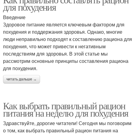
Правильное хранение
для похудения
приготовление
Введение
Здоровое питание является ключевым фактором для
похудения и поддержания здоровья. Однако, многие
Правильные напитки
Правильное питание
люди неправильно подходят к составлению рациона для
похудения, что может привести к негативным
последствиям для здоровья. В этой статье мы
рассмотрим основные принципы составления рациона
Правильное время
Продукты на кожу
для похудения.
читать дальше →
Продукты на
Продукты для
Как выбрать правильный рацион
шелушение
похудения
питания на неделю для похудения
Здравствуйте, дорогие читатели! Сегодня мы поговорим
о том, как выбрать правильный рацион питания на
Жирные продукты
Правильный подход