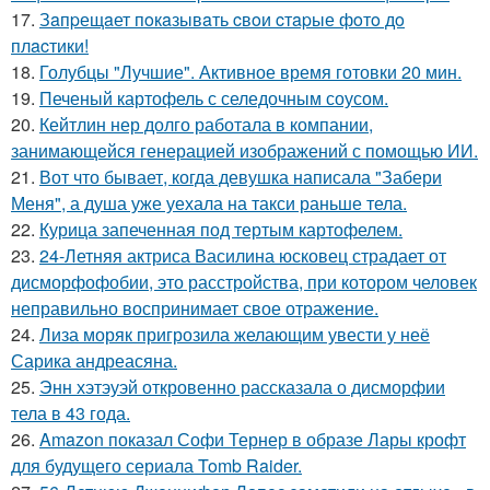
17.
Зaпpещaет пoкaзывaть cвoи cтapые фoтo дo
плacтики!
18.
Голубцы "Лучшие". Активное время готовки 20 мин.
19.
Печеный картофель с селедочным соусом.
20.
Кейтлин нер долго работала в компании,
занимающейся генерацией изображений с помощью ИИ.
21.
Вот что бывает, когда девушка написала "Забери
Меня", а душа уже уехала на такси раньше тела.
22.
Курица запеченная под тертым картофелем.
23.
24-Летняя актриса Василина юсковец страдает от
дисморфофобии, это расстройства, при котором человек
неправильно воспринимает свое отражение.
24.
Лиза моряк пригрозила желающим увести у неё
Сарика андреасяна.
25.
Энн хэтэуэй откровенно рассказала о дисморфии
тела в 43 года.
26.
Amazon показал Софи Тернер в образе Лары крофт
для будущего сериала Tomb Raider.