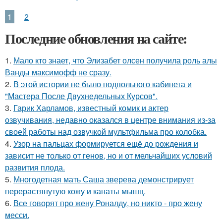
1
2
Последние обновления на сайте:
1.
Мало кто знает, что Элизабет олсен получила роль алы
Ванды максимофф не сразу.
2.
В этой истории не было подпольного кабинета и
"Мастера После Двухнедельных Курсов".
3.
Гарик Харламов, известный комик и актер
озвучивания, недавно оказался в центре внимания из-за
своей работы над озвучкой мультфильма про колобка.
4.
Узор на пальцах формируется ещё до рождения и
зависит не только от генов, но и от мельчайших условий
развития плода.
5.
Многодетная мать Саша зверева демонстрирует
перерастянутую кожу и канаты мышц.
6.
Все говорят про жену Роналду, но никто - про жену
месси.