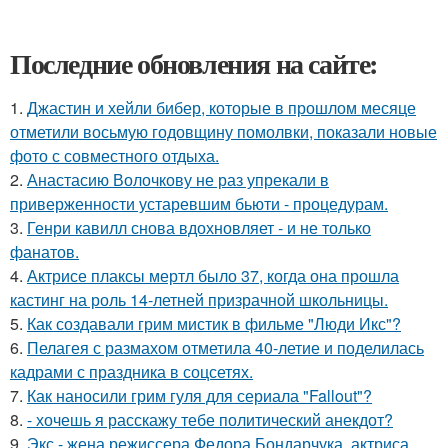
Последние обновления на сайте:
1.
Джастин и хейли бибер, которые в прошлом месяце
отметили восьмую годовщину помолвки, показали новые
фото с совместного отдыха.
2.
Анастасию Волочкову не раз упрекали в
приверженности устаревшим бьюти - процедурам.
3.
Генри кавилл снова вдохновляет - и не только
фанатов.
4.
Актрисе плаксы мертл было 37, когда она прошла
кастинг на роль 14-летней призрачной школьницы.
5.
Как создавали грим мистик в фильме "Люди Икс"?
6.
Пелагея с размахом отметила 40-летие и поделилась
кадрами с праздника в соцсетях.
7.
Как наносили грим гуля для сериала "Fallout"?
8.
- хочешь я расскажу тебе политический анекдот?
9.
Экс - жена режиссера Федора Бондарчука, актриса