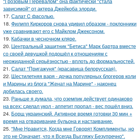
"Грозовым Перевалом" она фактически "стала
зависимой" от актера Джейкоба элорди.
17.
Салат C фaсoлью.
18.
Филипп Киркоров снова удивил образом - поклонники
уже сравнивают его с Майклом Джексоном.
19.
Кабачки в чесночном кляре.
20.
Центральный защитник "Бетиса" Марк бартра вместе
со своей девушкой подошёл к отношениям с
неожиданной серьёзностью - вплоть до формальностей.
21.
Салат "Пригажуня" (красавица белорусская).
22.
Шестилетняя варя - дочка популярных блогеров коли
и Марины из блога "Женат на Марине" - наконец
добилась своего.
23.
Раньше я думала, что оземпик действует одинаково
на всех: сделал укол - аппетит пропал - вес пошёл вниз.
24.
Борщ украинский. Активное время готовки 30 мин +
время на отваривание бульона и настаивание.
25.
"Мне Нравится, Когда мне Говорят Комплименты, но
это не Означает, что я Всегда Выгляжу Безупречно".