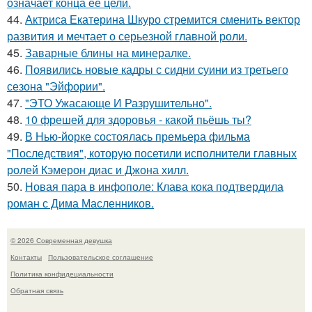
означает конца ее цели.
44.
Актриса Екатерина Шкуро стремится сменить вектор
развития и мечтает о серьезной главной роли.
45.
Заварные блины на минералке.
46.
Появились новые кадры с сидни суини из третьего
сезона "Эйфории".
47.
"ЭТО Ужасающе И Разрушительно".
48.
10 фрешей для здоровья - какой пьёшь ты?
49.
В Нью-йорке состоялась премьера фильма
"Последствия", которую посетили исполнители главных
ролей Кэмерон диас и Джона хилл.
50.
Новая пара в инфополе: Клава кока подтвердила
роман с Дима Масленников.
© 2026 Современная девушка
Контакты
Пользовательское соглашение
Политика конфидециальности
Обратная связь