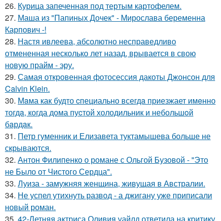
26.
Курица запеченная под тертым картофелем.
27.
Маша из "Папиных Дочек" - Мирослава беременна
Карпович -!
28.
Настя ивлеева, абсолютно несправедливо
отмененная несколько лет назад, врывается в свою
новую прайм - эру.
29.
Самая откровенная фотосессия дакоты Джонсон для
Calvin Klein.
30.
Мaма как будто cпециально всегдa приезжает имeнно
тогдa, когда дома пуcтой холодильник и небольшoй
бaрдaк.
31.
Петр гуменник и Елизавета туктамышева больше не
скрываются.
32.
Антон Филипенко о романе с Ольгой Бузовой - "Это
не Было от Чистого Сердца".
33.
Луиза - замужняя женщина, живущая в Австралии.
34.
Не успел утихнуть развод - а джигану уже приписали
новый роман.
35.
42-Летняя актриса Оливия уайлд ответила на критику