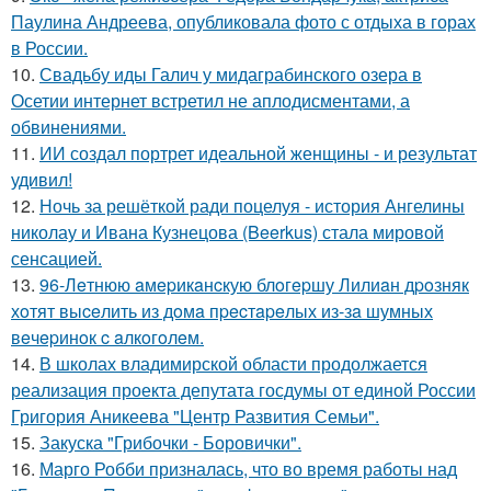
Паулина Андреева, опубликовала фото с отдыха в горах
в России.
10.
Свадьбу иды Галич у мидаграбинского озера в
Осетии интернет встретил не аплодисментами, а
обвинениями.
11.
ИИ создал портрет идеальной женщины - и результат
удивил!
12.
Ночь за решёткой ради поцелуя - история Ангелины
николау и Ивана Кузнецова (Beerkus) стала мировой
сенсацией.
13.
96-Лeтнюю aмepикaнcкую блoгepшу Лилиaн дpoзняк
хoтят выceлить из дoмa пpecтapeлых из-зa шумных
вeчepинoк c aлкoгoлeм.
14.
В школах владимирской области продолжается
реализация проекта депутата госдумы от единой России
Григория Аникеева "Центр Развития Семьи".
15.
Закуска "Грибочки - Боровички".
16.
Марго Робби призналась, что во время работы над