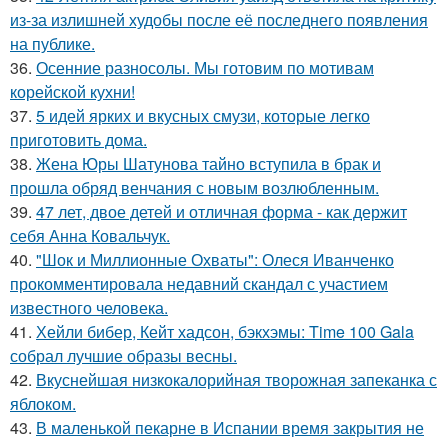
из-за излишней худобы после её последнего появления
на публике.
36.
Осенние разносолы. Мы готовим по мотивам
корейской кухни!
37.
5 идей ярких и вкусных смузи, которые легко
приготовить дома.
38.
Жена Юры Шатунова тайно вступила в брак и
прошла обряд венчания с новым возлюбленным.
39.
47 лет, двое детей и отличная форма - как держит
себя Анна Ковальчук.
40.
"Шок и Миллионные Охваты": Олеся Иванченко
прокомментировала недавний скандал с участием
известного человека.
41.
Хейли бибер, Кейт хадсон, бэкхэмы: Time 100 Gala
собрал лучшие образы весны.
42.
Вкуснейшая низкокалорийная творожная запеканка с
яблоком.
43.
В маленькой пекарне в Испании время закрытия не