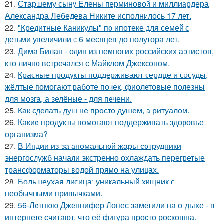
21.
Старшему сыну Елены перминовой и миллиардера
Александра Лебедева Никите исполнилось 17 лет.
22.
"Кредитные Каникулы" по ипотеке для семей с
детьми увеличили с 6 месяцев до полутора лет.
23.
Дима Билан - один из немногих российских артистов,
кто лично встречался с Майклом Джексоном.
24.
Красные продукты поддерживают сердце и сосуды,
жёлтые помогают работе почек, фиолетовые полезны
для мозга, а зелёные - для печени.
25.
Как сделать душ не просто душем, а ритуалом.
26.
Какие продукты помогают поддерживать здоровье
организма?
27.
В Индии из-за аномальной жары сотрудники
энергослужб начали экстренно охлаждать перегретые
трансформаторы водой прямо на улицах.
28.
Большеухая лисица: уникальный хищник с
необычными привычками.
29.
56-Летнюю Дженнифер Лопес заметили на отдыхе - в
интернете считают, что её фигура просто роскошна.