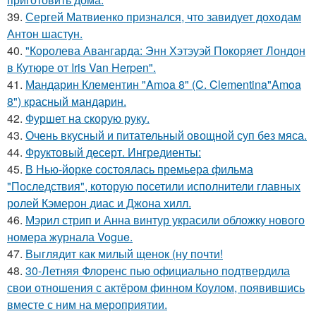
39.
Сергей Матвиенко признался, что завидует доходам
Антон шастун.
40.
"Королева Авангарда: Энн Хэтэуэй Покоряет Лондон
в Кутюре от Iris Van Herpen".
41.
Мандарин Клементин "Amoa 8" (C. Clementina"Amoa
8") красный мандарин.
42.
Фуршет на скорую руку.
43.
Очень вкусный и питательный овощной суп без мяса.
44.
Фруктовый десерт. Ингредиенты:
45.
В Нью-йорке состоялась премьера фильма
"Последствия", которую посетили исполнители главных
ролей Кэмерон диас и Джона хилл.
46.
Мэрил стрип и Анна винтур украсили обложку нового
номера журнала Vogue.
47.
Выглядит как милый щенок (ну почти!
48.
30-Летняя Флоренс пью официально подтвердила
свои отношения с актёром финном Коулом, появившись
вместе с ним на мероприятии.