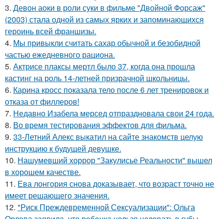
3.
Девон аоки в роли суки в фильме "Двойной Форсаж"
(2003) стала одной из самых ярких и запоминающихся
героинь всей франшизы.
4.
Мы привыкли считать сахар обычной и безобидной
частью ежедневного рациона.
5.
Актрисе плаксы мертл было 37, когда она прошла
кастинг на роль 14-летней призрачной школьницы.
6.
Карина кросс показала тело после 6 лет тренировок и
отказа от филлеров!
7.
Недавно Изабела мерсед отпраздновала свои 24 года.
8.
Во время тестирования эффектов для фильма.
9.
33-Летний Алекс выкатил на сайте знакомств целую
инструкцию к будущей девушке.
10.
Нашумевший хоррор "Закулисье Реальности" вышел
в хорошем качестве.
11.
Ева лонгория снова доказывает, что возраст точно не
имеет решающего значения.
12.
"Риск Преждевременной Сексуализации": Ольга
Орлова заявила, что ребенка нельзя целовать в губы.