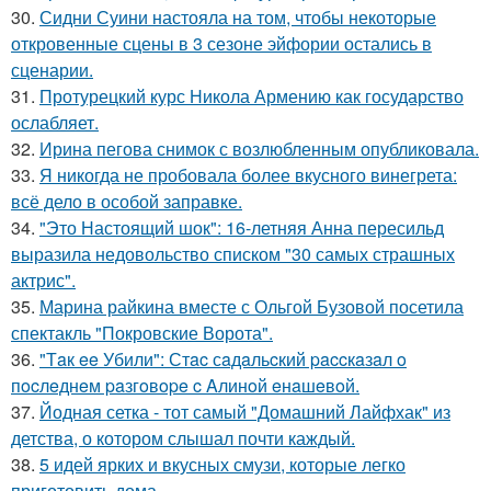
30.
Сидни Суини настояла на том, чтобы некоторые
откровенные сцены в 3 сезоне эйфории остались в
сценарии.
31.
Протурецкий курс Никола Армению как государство
ослабляет.
32.
Ирина пегова снимок с возлюбленным опубликовала.
33.
Я никогда не пробовала более вкусного винегрета:
всё дело в особой заправке.
34.
"Это Настоящий шок": 16-летняя Анна пересильд
выразила недовольство списком "30 самых страшных
актрис".
35.
Марина райкина вместе с Ольгой Бузовой посетила
спектакль "Покровские Ворота".
36.
"Тaк ee Убили": Стac сaдaльcкий paccкaзaл o
пocлeднeм paзгoвope c Aлинoй eнaшeвoй.
37.
Йодная сетка - тот самый "Домашний Лайфхак" из
детства, о котором слышал почти каждый.
38.
5 идей ярких и вкусных смузи, которые легко
приготовить дома.