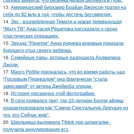
13.
Американский биохакер Брайан Джонсон тратил на
себя по $2 млн в год, чтобы достичь бессмертия.
14.
Экс - возлюбленная Тимати и новая телеведущая
"Матч ТВ" Анастасия Решетова рассказала о своих
пластических операциях.
15.
Звезда "Ранеток" Анна руднева впервые показала
будущего отца своего ребёнка.
16.
Семейные пары, которые разрушила Анджелина
Джоли.
17.
Марго Робби призналась, что во время работы над
"Грозовым Перевалом" она фактически "стала
зависимой" от актера Джейкоба элорди.
18.
История прозаична этой фотографии.
19.
В сети появился твит, где 23-летнюю Билли айлиш
охарактеризовали как "Самую Сексуальную Девушку из
тех, кто Сейчас жив".
20.
Школьница выложила Tiktok про шпаргалки -
получила аннулирование егэ.