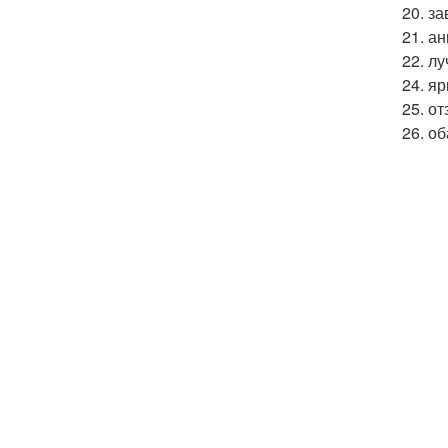
20. з
21. ан
22. л
24. яр
25. о
26. о