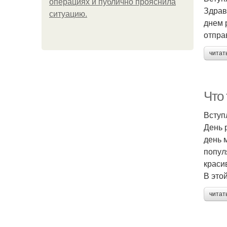
операциях и публично прояснила
Здрав
ситуацию.
днем 
отпра
читат
Что
Вступ
День 
день 
попул
краси
В это
читат