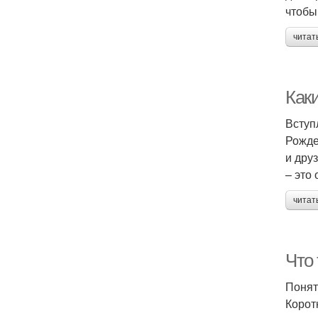
чтобы
читат
Как
Вступ
Рожде
и дру
– это
читат
Что
Понят
Корот