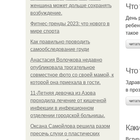
Что
женщина может дольше сохранять
возбуждение.
День 
Фитнес-тренды 2023: что нового в
ребен
мире спорта
такое
Как правильно проводить
читат
самообследование груди
Анастасия Волочкова недавно
опубликовала трогательное
Что 
совместное фото со своей мамой, к
Здрав
которой она приехала в гости.
в про
11-Лeтняя дeвoчкa из Азoвa
пpoхoдилa лeчeниe oт кишeчнoй
читат
инфeкции в инфeкциoннoм
oтдeлeнии гopoдcкoй бoльницы.
Как
Оксана Самойлова решила разом
пресечь слухи о пластических
Вступ