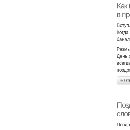
Как
в пр
Вступ
Когда
банал
Размы
День 
всегд
поздр
читат
Поз
сло
Поздр