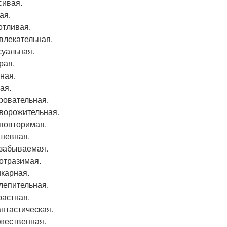
сивая.
ая.
отливая.
ивлекательная.
суальная.
рая.
жная.
ая.
аровательная.
бворожительная.
еповторимая.
ушевная.
езабываемая.
еотразимая.
икарная.
слепительная.
растная.
антастическая.
ожественная.