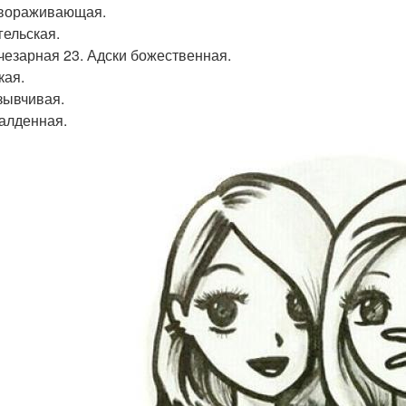
авораживающая.
гельская.
учезарная 23. Адски божественная.
кая.
тзывчивая.
балденная.