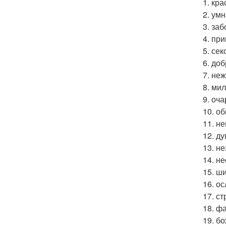
1. кра
2. умн
3. заб
4. пр
5. сек
6. доб
7. не
8. мил
9. оч
10. о
11. н
12. д
13. н
14. н
15. ш
16. о
17. ст
18. ф
19. б