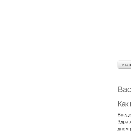
читат
Вас
Как
Введ
Здрав
днем 