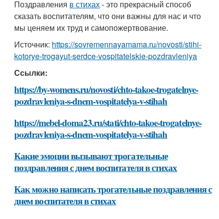
Поздравления
в стихах
- это прекрасный способ
сказать воспитателям, что они важны для нас и что
мы ценяем их труд и самопожертвование.
Источник:
https://sovremennayamama.ru/novosti/stihi-
kotorye-trogayut-serdce-vospitatelskie-pozdravleniya
Ссылки:
https://by-womens.ru/novosti/chto-takoe-trogatelnye-
pozdravleniya-s-dnem-vospitatelya-v-stihah
https://mebel-doma23.ru/stati/chto-takoe-trogatelnye-
pozdravleniya-s-dnem-vospitatelya-v-stihah
Какие эмоции вызывают трогательные
поздравления с днем воспитателя в стихах
Как можно написать трогательные поздравления с
днем воспитателя в стихах