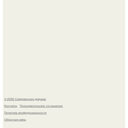
это Синди Кроуфорд.
Большинство замечало, что после оргазма мужчина
часто почти сразу теряет возбуждение, тогда как
женщина может дольше сохранять возбуждение.
© 2026 Современная девушка
Контакты
Пользовательское соглашение
Политика конфидециальности
Обратная связь