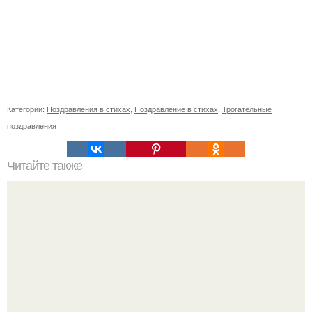
Категории:
Поздравления в стихах
,
Поздравление в стихах
,
Трогательные
поздравления
Читайте также
50 способов красиво заколоть короткие: откройте для
себя новые возможности