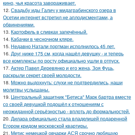
кино, чья красота завораживает.
12.
Свадьбу иды Галич у мидаграбинского озера в
Осетии интернет встретил не аплодисментами, а
обвинениями.
13.
Картофель в сливках запечённый.
14.
Кабачки в чесночном кляре.
15.
Недавно Натали портман исполнилось 45 лет.
16.
Друг ниже 175 см, когда нашёл девушку - и теперь
все комплексы по росту официально ушли в отпуск.
17.
Актер Павел Деревянко и его жена, Зоя Фуць,
раскрыли секрет своей молодости.
18.
Можно выдохнуть: слухи не подтвердились, наши
молитвы услышаны.
19.
Центральный защитник "Бетиса" Марк бартра вместе
со своей девушкой подошёл к отношениям с
неожиданной серьёзностью - вплоть до формальностей.
20.
Дилара официально стала владелицей подаренной
Егором кридом московской квартиры.
21.
Метис немецкой овчарки АСЯ срочно любящую