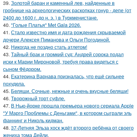
39.
Золотой баран и каменный лев, найденные в
гробнице на археологических раскопках гонур - депе (от
2400 до 1600 г. до н. э. ) в Туркменистане.
40.
"Голые Платья" Met Gala 2026.
41.
Стало известно имя и дата рождения скрываемой
дочери Алексея Пиманова и Ольги Погодиной.
42.
Никогда не поздно стать атлетом!
43.
Тайный брак и громкий суд: Андрей сорока подал
иски к Марии Мироновой, требуя права видеться с
сыном Фёдором.
44.
Екатерина Варнава призналась, что ещё сильнее
похудела.
45.
Беляши. Сочные, нежные и очень вкусные беляши!
46.
Творожный торт суфле.
47.
В Нью-йорке прошла премьера нового сериала Apple
"У Марго Проблемы с Деньгами", в котором сыграли эль
фаннинг и Николь кидман.
48.
37-Летняя Эльза хоск ждёт второго ребёнка от своего
жениха тома Дейли.