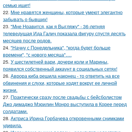
семью ищет!
22.
Мне нравятся женщины, которые умеют элегантно
забывать о бывших!
23.
"Мне Нравится, как я Выгляжу" - 36-летняя
телеведущая Ида Галич показала фигуру спустя десять
месяцев после родов.
24.
"Начну с Понедельника", "когда будет больше
времени", "с нового месяца"….
25.
У шестилетней вари, дочери коли и Марины,
появился собственный аккаунт в социальных сетях!
26.
Аврора киба решила наконец - то ответить на все
обвинения и слухи, которые ходят вокруг ее личной
жизни.
27.
Практически сразу после свадьбы с бейсболистом
Джо димаджо Мэрилин Монро выступила в Корее перед
солдатами.
28.
Актриса Ирина Горбачева откровенными снимками
удивила.