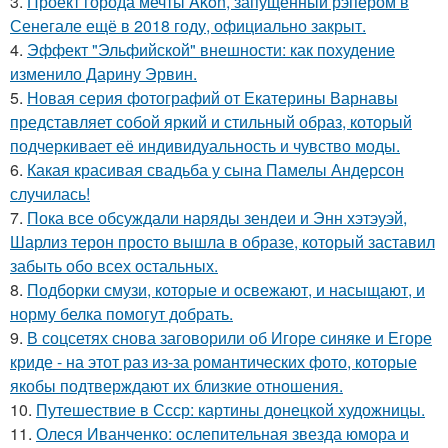
3.
Проект города мечты Akon, запущенный рэпером в
Сенегале ещё в 2018 году, официально закрыт.
4.
Эффект "Эльфийской" внешности: как похудение
изменило Дарину Эрвин.
5.
Новая серия фотографий от Екатерины Варнавы
представляет собой яркий и стильный образ, который
подчеркивает её индивидуальность и чувство моды.
6.
Какая красивая свадьба у сына Памелы Андерсон
случилась!
7.
Пока все обсуждали наряды зендеи и Энн хэтэуэй,
Шарлиз терон просто вышла в образе, который заставил
забыть обо всех остальных.
8.
Подборки смузи, которые и освежают, и насыщают, и
норму белка помогут добрать.
9.
В соцсетях снова заговорили об Игоре синяке и Егоре
криде - на этот раз из-за романтических фото, которые
якобы подтверждают их близкие отношения.
10.
Путешествие в Ссср: картины донецкой художницы.
11.
Олеся Иванченко: ослепительная звезда юмора и