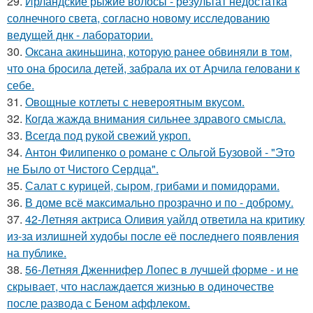
29.
Ирландские рыжие волосы - результат недостатка
солнечного света, согласно новому исследованию
ведущей днк - лаборатории.
30.
Оксана акиньшина, которую ранее обвиняли в том,
что она бросила детей, забрала их от Арчила геловани к
себе.
31.
Овощные котлеты с невероятным вкусом.
32.
Когда жажда внимания сильнее здравого смысла.
33.
Всегда под рукой свежий укроп.
34.
Антон Филипенко о романе с Ольгой Бузовой - "Это
не Было от Чистого Сердца".
35.
Салат с курицей, сыром, грибами и помидорами.
36.
В доме всё максимально прозрачно и по - доброму.
37.
42-Летняя актриса Оливия уайлд ответила на критику
из-за излишней худобы после её последнего появления
на публике.
38.
56-Летняя Дженнифер Лопес в лучшей форме - и не
скрывает, что наслаждается жизнью в одиночестве
после развода с Беном аффлеком.