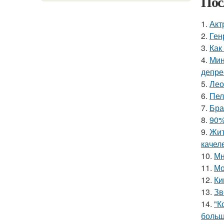
Пос
1.
Акт
2.
Ген
3.
Как
4.
Мин
депре
5.
Лео
6.
Пел
7.
Бра
8.
90%
9.
Жит
качел
10.
Мн
11.
Мо
12.
Ки
13.
Зв
14.
"К
больш