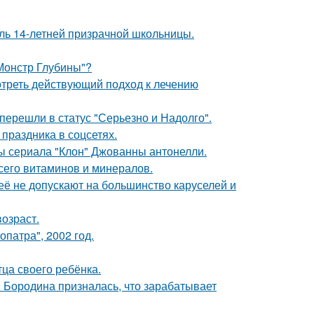
оль 14-летней призрачной школьницы.
 Монстр Глубины"?
треть действующий подход к лечению
перешли в статус "Серьезно и Надолго".
 праздника в соцсетях.
ды сериала "Клон" Джованны антонелли.
сего витаминов и минералов.
её не допускают на большинство каруселей и
озраст.
патра", 2002 год.
ца своего ребёнка.
я Бородина призналась, что зарабатывает