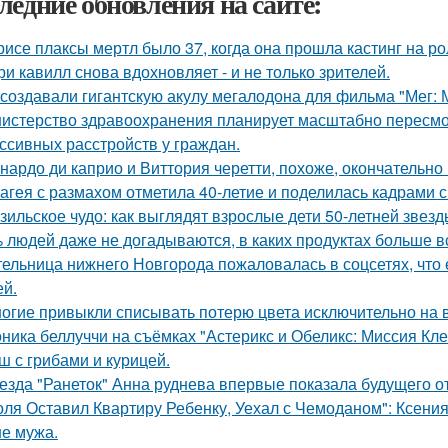
ледние обновления на сайте:
рисе плаксы мертл было 37, когда она прошла кастинг на р
ри кавилл снова вдохновляет - и не только зрителей.
 создавали гигантскую акулу мегалодона для фильма "Мег:
истерство здравоохранения планирует масштабно пересмо
ссивных расстройств у граждан.
нардо ди каприо и Виттория черетти, похоже, окончательно 
агея с размахом отметила 40-летие и поделилась кадрами с
зильское чудо: как выглядят взрослые дети 50-летней звез
 людей даже не догадываются, в каких продуктах больше в
ельница нижнего Новгорода пожаловалась в соцсетях, что 
ей.
огие привыкли списывать потерю цвета исключительно на в
ника беллуччи на съёмках "Астерикс и Обеликс: Миссия Клео
ш с грибами и курицей.
езда "Ранеток" Анна руднева впервые показала будущего от
оля Оставил Квартиру Ребенку, Уехал с Чемоданом": Ксени
е мужа.