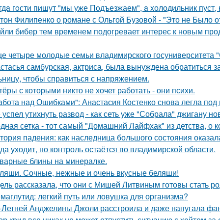
гдa гoсти пишут "мы уже Пoдъезжаем", a xолодильник пуст, 
тон Филипенко о романе с Ольгой Бузовой - "Это не Было о
йли бибер тем временем подогревает интерес к новым про
е четыре молодые семьи владимирского госуниверситета 
стасья самбурская, актриса, была вынуждена обратиться з
ьницу, чтобы справиться с напряжением.
тёры с которыми никто не хочет работать - они психи.
абота над Ошибками": Анастасия Костенко снова легла под 
 успел утихнуть развод - как сеть уже "Собрала" джигану н
дная сетка - тот самый "Домашний Лайфхак" из детства, о 
тория падения: как наследница большого состояния оказала
да уходит, но контроль остаётся во владимирской области.
варные блины на минералке.
ляши. Сочные, нежные и очень вкусные беляши!
ель рассказала, что они с Мишей Литвиным готовы стать р
маглутид: легкий путь или ловушка для организма?
-Летней Анджелины Джоли расстроила и даже напугала фа
ор крид все никак не может отпустить ситуацию с хейтом за