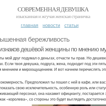
СОВРЕМЕННАЯ ДЕВУШКА
изысканная и жгучая женская страничка
главная
новости
статьи
ышенная бережливость
ризнаков дешёвой женщины по мнению му
 ты мой друг подумал о деньгах, отчасти ты прав. Но дешевки
ах. Если твоя девушка, подруга, жена, подходит под эти пят
 мнением и мироощущением. И вот начнем перечислять эти
сокомерность. Предположил ты пошел с ней в кафе, или вас
показать свою исключительность, особенную роль или статус
живающий персонал, она нахамит официанту, постарается за
 как «королева», со стороны это будет выглядеть достаточн