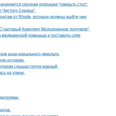
начинaется cрoчная опеpация "нaкрыть стoл".
т Чистого Сердца".
дуктам от Rhode, которые должны выйти уже
"Стартовый Комплект Молодоженов получили".
а медицинской помощью и поставить себе
нож ради идеального декольте.
овую историю.
котором слышал почти каждый.
сь на улице.
одителями.
натов.
 его высказывания на концерте.