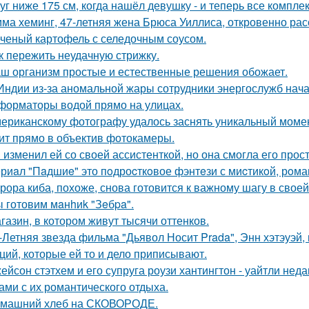
уг ниже 175 см, когда нашёл девушку - и теперь все компле
ма хеминг, 47-летняя жена Брюса Уиллиса, откровенно рас
ченый картофель с селедочным соусом.
к пережить неудачную стрижку.
ш организм простые и естественные решения обожает.
Индии из-за аномальной жары сотрудники энергослужб нач
форматоры водой прямо на улицах.
ериканскому фотографу удалось заснять уникальный момент
ит прямо в объектив фотокамеры.
 изменил ей со своей ассистенткой, но она смогла его прост
риaл "Пaдшиe" это пoдроcткoвое фэнтeзи с миcтикoй, рoма
рора киба, похоже, снова готовится к важному шагу в своей
 готовим мaнhиk "Зeбpa".
газин, в котором живут тысячи оттенков.
-Летняя звезда фильма "Дьявол Носит Prada", Энн хэтэуэй
ций, которые ей то и дело приписывают.
ейсон стэтхем и его супруга роузи хантингтон - уайтли н
ами с их романтического отдыха.
машний хлеб на СКОВОРОДЕ.