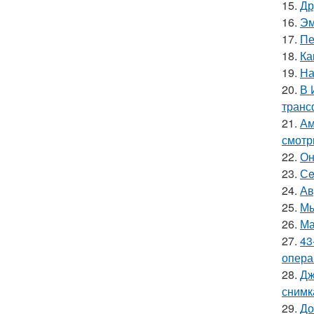
15.
Др
16.
Эм
17.
Пе
18.
Ка
19.
На
20.
В 
транс
21.
Ам
смотр
22.
Он
23.
Сe
24.
Ав
25.
Мы
26.
Ма
27.
43
опера
28.
Дж
снимк
29.
До