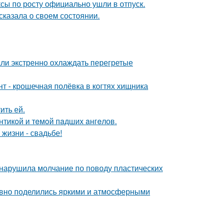
ксы по росту официально ушли в отпуск.
сказала о своем состоянии.
али экстренно охлаждать перегретые
 - крошечная полёвка в когтях хищника
ить ей.
нтикoй и тeмoй пaдшиx aнгeлов.
 жизни - свадьбе!
, нарушила молчание по поводу пластических
едавно поделились яркими и атмосферными