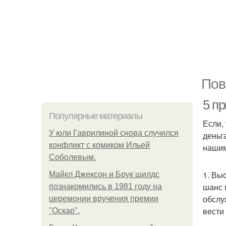
Пов
5 п
Популярные материалы
Если,
У юли Гаврилиной снова случился
деньг
конфликт с комиком Ильей
нашим
Соболевым.
1. Вы
Майкл Джексон и Брук шилдс
шанс 
познакомились в 1981 году на
обслу
церемонии вручения премии
вести
"Оскар".