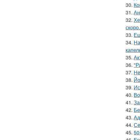
30.
Кo
31.
Ан
32.
Хе
скоро.
33.
Ещ
34.
На
капел
35.
Ак
36.
"Р
37.
Не
38.
Йо
39.
Ис
40.
Во
41.
За
42.
Бе
43.
Ад
44.
Се
45.
50
46.
Ег