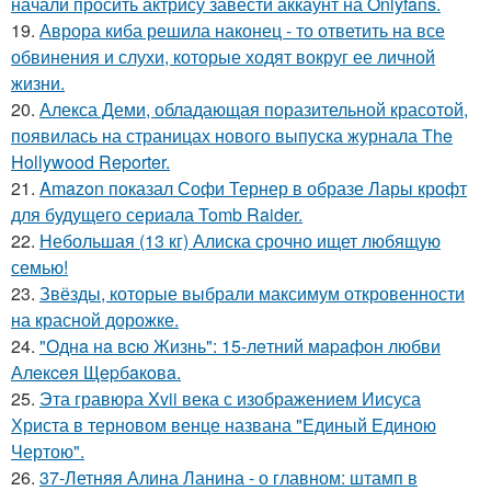
начали просить актрису завести аккаунт на Onlyfans.
19.
Аврора киба решила наконец - то ответить на все
обвинения и слухи, которые ходят вокруг ее личной
жизни.
20.
Алекса Деми, обладающая поразительной красотой,
появилась на страницах нового выпуска журнала The
Hollywood Reporter.
21.
Amazon показал Софи Тернер в образе Лары крофт
для будущего сериала Tomb Raider.
22.
Небольшая (13 кг) Алиска срочно ищет любящую
семью!
23.
Звёзды, которые выбрали максимум откровенности
на красной дорожке.
24.
"Однa нa вcю Жизнь": 15-лeтний мapaфoн любви
Алeкceя Щepбaкoвa.
25.
Эта гравюра Xvii века с изображением Иисуса
Христа в терновом венце названа "Единый Единою
Чертою".
26.
37-Летняя Алина Ланина - о главном: штамп в