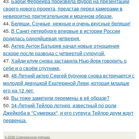
43.
Барби Феррейра произвела фурор на презентации
своего нового проекта, представ перед камерами в
невероятно притягательном и мрачном образе.
44.
Беляши. Сочные, нежные и очень вкусные беляши!
45.
В Санкт-петербурге впервые в истории России
родилась однояйцевая четверня.
46.
Актер Антон Батырев начал новые отношения
вскоре после развода с четвертой супругой.
47.
Хайди клум снова заставила Нью-йорк говорить о
себе и о своём спутнике.
48.
48-Летний актер Сергей бурунов снова встречается с
молодой девушкой Екатериной Леви, которая младше
его на 12 лет.
49.
Вы тоже заметили перемены в её образе?
50.
34-Летний Тейлор лотнер, известный по роли
Джейкоба в "Сумерках", и его супруга Тейлор доум ждут
первенца.
© 2026 Современная девушка