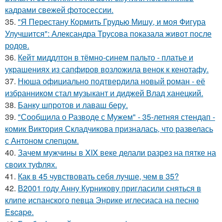
кадрами свежей фотосессии.
35.
"Я Перестану Кормить Грудью Мишу, и моя Фигура
Улучшится": Александра Трусова показала живот после
родов.
36.
Кейт миддлтон в тёмно-синем пальто - платье и
украшениях из сапфиров возложила венок к кенотафу.
37.
Нюша официально подтвердила новый роман - её
избранником стал музыкант и диджей Влад ханецкий.
38.
Банку шпротов и лаваш беру.
39.
"Сообщила о Разводе с Мужем" - 35-летняя стендап -
комик Виктория Складчикова призналась, что развелась
с Антоном слепцом.
40.
Зачем мужчины в XIX веке делали разрез на пятке на
своих туфлях.
41.
Как в 45 чувствовать себя лучше, чем в 35?
42.
В2001 году Анну Курникову пригласили сняться в
клипе испанского певца Энрике иглесиаса на песню
Escape.