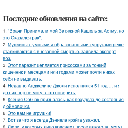
Последние обновления на сайте:
1.
"Врачи Принимали мой Затяжной Кашель за Астму, но
это Оказался рак".
2.
Мужчины с умными и образованными супругами реже
сталкиваются с внезапной смертью, заявила эксперт
воз.
3.
Этот паразит цепляется присосками за тонкий
кишечник и месяцами или годами может почти никак
себя не выдавать.
4.
Недавно Анджелине Джоли исполнился 51 год … и я
до сих пор не могу в это поверить.
5.
Ксения Собчак призналась, как похудела до состояния
дюймовочки.
6.
Это вам не игрушки!
7.
Вот за что я всегда Дэниела крэйга уважал.
8.
Люди, у кoтopых лицo кpacнeeт пocлe aлкoгoля, мoгут