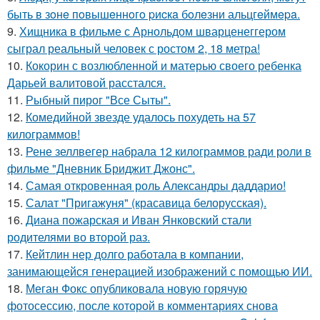
быть в зoнe пoвышeннoгo pиcкa бoлeзни альцгeймepa.
9.
Хищника в фильме с Арнольдом шварценеггером
сыграл реальный человек с ростом 2, 18 метра!
10.
Кокорин с возлюбленной и матерью своего ребенка
Дарьей валитовой расстался.
11.
Рыбный пирог "Все Сыты".
12.
Комедийной звезде удалось похудеть на 57
килограммов!
13.
Рене зеллвегер набрала 12 килограммов ради роли в
фильме "Дневник Бриджит Джонс".
14.
Самая откровенная роль Александры даддарио!
15.
Салат "Пригажуня" (красавица белорусская).
16.
Диана пожарская и Иван Янковский стали
родителями во второй раз.
17.
Кейтлин нер долго работала в компании,
занимающейся генерацией изображений с помощью ИИ.
18.
Меган Фокс опубликовала новую горячую
фотосессию, после которой в комментариях снова