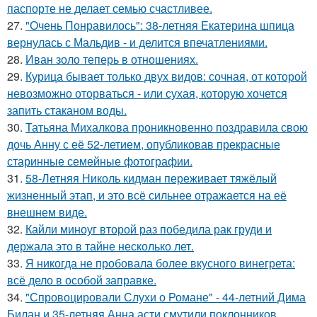
паспорте не делает семью счастливее.
27.
"Очень Понравилось": 38-летняя Екатерина шпица
вернулась с Мальдив - и делится впечатлениями.
28.
Иван золо теперь в отношениях.
29.
Курица бывает только двух видов: сочная, от которой
невозможно оторваться - или сухая, которую хочется
запить стаканом воды.
30.
Татьяна Михалкова проникновенно поздравила свою
дочь Анну с её 52-летием, опубликовав прекрасные
старинные семейные фотографии.
31.
58-Летняя Николь кидман переживает тяжёлый
жизненный этап, и это всё сильнее отражается на её
внешнем виде.
32.
Кайли миноуг второй раз победила рак груди и
держала это в тайне несколько лет.
33.
Я никогда не пробовала более вкусного винегрета:
всё дело в особой заправке.
34.
"Спровоцировали Слухи о Романе" - 44-летний Дима
Билан и 35-летняя Анна асти смутили поклонников