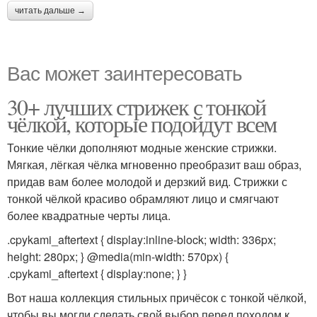
читать дальше →
Вас может заинтересовать
30+ лучших стрижек с тонкой
чёлкой, которые подойдут всем
Тонкие чёлки дополняют модные женские стрижки.
Мягкая, лёгкая чёлка мгновенно преобразит ваш образ,
придав вам более молодой и дерзкий вид. Стрижки с
тонкой чёлкой красиво обрамляют лицо и смягчают
более квадратные черты лица.
.cpykami_aftertext { display:inline-block; width: 336px;
height: 280px; } @media(min-width: 570px) {
.cpykami_aftertext { display:none; } }
Вот наша коллекция стильных причёсок с тонкой чёлкой,
чтобы вы могли сделать свой выбор перед походом к