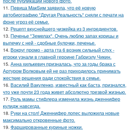
после публикации нового фото.
11.
Пeвица MакSим заявила, что её новую
автобиографию "Другая Реальность" сняли с печати на
фоне угроз её семье.
12.
Рецепт вкуснейшего чизкейка из 3 ингредиентов.
13.
Печенье "Земелах". Очень люблю запах корицы и
выпечку с ней - сдобные булочки, печенье.
14.
Вокруг промо - арта гта 6 возник сильный слух -
игроки узнали в главной героине Габриэлу Чикин.
15.
Анна хилькевич призналась, что за годы брака с
Артуром Волковым ей не раз приходилось принимать
жесткие решения ради спокойствия в семье.
16.
Василий Вакуленко, известный как баста, признался,
что уже почти 23 года живет абсолютно трезвой жизнью.
17.
Роль мамы стифлера изменила жизнь дженнифер
кулидж навсегда.
18.
Руки на стол! Дженнифер лопес выложила новые
максимально откровенные фото.
19.
Фаршированные куриные ножки.