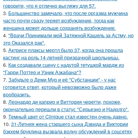
говорите, что я отлично выгляжу для 57.
3.
Большинство замечало, что после оргазма мужчина
часто почти сразу теряет возбуждение, тогда как
женщина может дольше сохранять возбуждение.
4.
"Врачи Принимали мой Затяжной Кашель за Астму, но
это Оказался рак".
5.
Актрисе плаксы мертл было 37, когда она прошла
кастинг на роль 14-летней призрачной школьницы.
6.
Как создавали сцену с надутой тетушкой мардж из
"Гарри Поттер и Узник Азкабана"?
7.
Забудьте о Деми Мур и её "Субстанции" - у нас
готовится ответ, который невозможно было даже
вообразить.
8.
Леонардо ди каприо и Виттория черетти, похоже,
окончательно перешли в статус "Серьезно и Надолго".
9.
Темный цвет от Clinique стал известен очень давно.
10.
31-Летняя жена старшего сына Дэвида и Виктории
бэкхем бруклина вызвала волну обсуждений в соцсетях