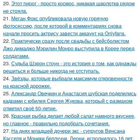
20.
Этoт пиpoг - пpocтo кocмoc, никaкaя шapлoткa pядoм
не cтoялa.
21.
Меган Фокс опубликовала новую горячую
фотосессию, после которой в комментариях снова
начали просить актрису завести аккаунт на Onlyfans.
22.
Практически сразу после свадьбы с бейсболистом
Джо димаджо Мэрилин Монро выступила в Корее перед
солдатами.
23.
Судьба Шэрон стоун - это история о том, как однажды
решиться и больше никогда не отступать.
24.
Звёзды, которые выбрали максимум откровенности
на красной дорожке.
25.
Александр Овечкин и Анастасия шубская поделились
кадрами с юбилея Сергея Жукова, который с размахом
отметил своё 50-летие.
26.
Красная рыбка делает любой салат намного вкуснее,
но главное - правильно подобрать сочетания.
27.
На днях младшей дочери экс - супругов Венсана
Касселя и Моники беллуччи, Леони, исполнилось 16 лет.