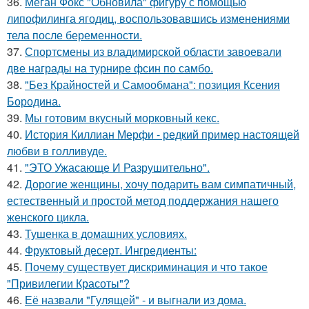
36.
Меган Фокс "Обновила" фигуру с помощью
липофилинга ягодиц, воспользовавшись изменениями
тела после беременности.
37.
Спортсмены из владимирской области завоевали
две награды на турнире фсин по самбо.
38.
"Без Крайностей и Самообмана": позиция Ксения
Бородина.
39.
Мы готовим вкусный морковный кекс.
40.
История Киллиан Мерфи - редкий пример настоящей
любви в голливуде.
41.
"ЭТО Ужасающе И Разрушительно".
42.
Дорогие женщины, хочу подарить вам симпатичный,
естественный и простой метод поддержания нашего
женского цикла.
43.
Тушенка в домашних условиях.
44.
Фруктовый десерт. Ингредиенты:
45.
Почему существует дискриминация и что такое
"Привилегии Красоты"?
46.
Её назвали "Гулящей" - и выгнали из дома.