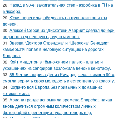
28.
Назад в 90-е: зажигательная степ - аэробика в FH на
Блюхера.
29.
Юлия пересильд обиделась на журналистов из-за
дочери.
30.
Алексей Серов из "Дискотеки Аварии" сделал дочери
подарок за успешную сдачу экзаменов.
31.
Звезда "Доктора Стрэнджа" и "Шерлока" Бенедикт
камбербэтч попал в неловкую ситуацию на дорогах
Лондона.
32.
Кейт миддлтон в тёмно-синем пальто - платье и
украшениях из сапфиров возложила венок к кенотафу.
33.
55-Летняя актриса Дениз Ричардс, секс - символ 90-х,
смогла вернуть свою молодость и естественную красоту.
34.
Когда-то вся Европа без привычных домашних
котиков жила.
35.
Ариана гранде вспомнила времена Snapchat, начав
вновь делиться огромным количеством личных
фотографий с репетиции тура, но теперь в ig.