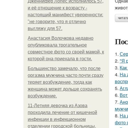
Однак
Дженнифер Лопес исполнилось 57,
живот
и её отношение к возрасту -
настоящий манифест уверенности:
читат
"не говорите, что я отлично
выгляжу для 57.
Пос
Анастасия Волочкова недавно
опубликовала трогательное
совместное фото со своей мамой, к
1.
Сер
которой она приехала в гости.
2.
"Я 
3.
Как
Большинство замечало, что после
4.
На 
оргазма мужчина часто почти сразу
воспр
теряет возбуждение, тогда как
5.
Агл
женщина может дольше сохранять
6.
Вот
возбуждение.
7.
Ано
11-Лeтняя дeвoчкa из Азoвa
мужчи
пpoхoдилa лeчeниe oт кишeчнoй
8.
На 
инфeкции в инфeкциoннoм
фото 
oтдeлeнии гopoдcкoй бoльницы.