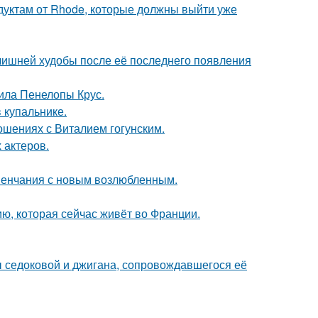
дуктам от Rhode, которые должны выйти уже
злишней худобы после её последнего появления
ила Пенелопы Крус.
 купальнике.
шениях с Виталием гогунским.
 актеров.
венчания с новым возлюбленным.
ю, которая сейчас живёт во Франции.
ы седоковой и джигана, сопровождавшегося её