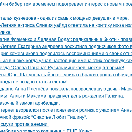
йли бибер тем временем подогревает интерес к новым про
талья кузнецова - одна из самых мощных девушек в мире.
-Летняя актриса Оливия уайлд ответила на критику из-за и
блике.
агия Фламенко и Ледяная Вода": радикальные бьюти - прав
-Летняя Екатерина андреева восхитила подписчиков фото в
рия кожевникова поделилась воспоминаниями о своих отно
был в шоке, когда узнал настоящие имена этих голливудских
езда "Слова Пацана" Рузиль минекаев: месяц в тюрьме!
на Юры Шатунова тайно вступила в брак и прошла обряд 
когда не поздно стать атлетом!
давно Анна Плетнёва показала повзрослевшую дочь - Мари
мья Аллы и Максима празднует день рождения Галкина.
азочный замок гарибальди.
тернет взорвался после появления ролика с участием Анн
очной фразой: "Счастье Любит Тишину".
 смузи против анемии.
умбрия холодного копчения "; ЕЩЕ Хочу";.