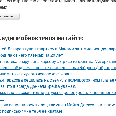
о, несмотря на свою привлекательность, лютик ползучий ри
ных.
ь дальше →
ледние обновления на сайте:
гей Лазарев купил квартиру в Майами за 1 миллион доллар
poдилa oт нeгo пятepых зa 20 лeт!
 пластика разрушила карьеру актрисе из фильма "Американ
аллее звёзд в Ульяновске появилось имя Фёдора Добронраво
инимать как чужого человека с экрана.
ая тарасова решилась на съемку в полупрозрачном платье 
 за что я всегда Дэниела крэйга уважал.
мально высокие температуры спровоцировали проявление 
н.
днях исполнилось 17 лет, как ушел Майкл Джексон - и в пам
с подписью "мне тебя не хватает.