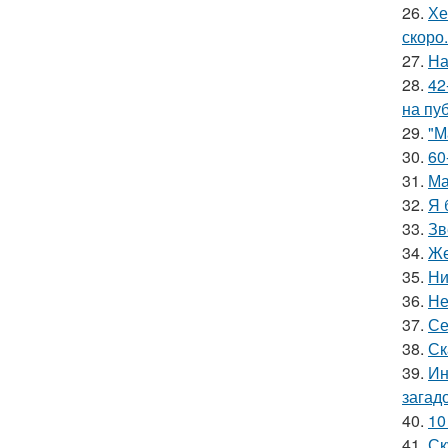
26.
Хе
скоро.
27.
На
28.
42
на пу
29.
"М
30.
60
31.
Ма
32.
Я 
33.
Зв
34.
Же
35.
Ни
36.
Не
37.
Се
38.
Ск
39.
Ин
загад
40.
10
41.
Ск