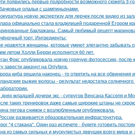
ети появились первые подробности возможного сюжета 3-го 
бачковые оладьи с шампиньонами.
окуратура новую экспертизу для лерчек после видео из зал
лара официально стала владелицей подаренной Егором кр
ринованные баклажаны. Самый любимый рецепт маринова
чёночный торт. Ингредиенты:
е нравятся женщины, которые умеют элегантно забывать 
им летом Холли Берри исполнится 60 лет.
ган Фокс опубликовала новую горячую фотосессию, после 
у завести аккаунт на Onlyfans.
рора киба решила наконец - то ответить на все обвинения и
ландские рыжие волосы - результат недостатка солнечного
 лаборатории.
 днях младшей дочери экс - супругов Венсана Касселя и Мо
сле таких тренировок даже самые широкие штаны не скроют
ина пегова снимок с возлюбленным опубликовала.
России развивается образовательная инфраструктура.
рог "4 стaкана". Один раз испечете - будете готовить постоя
нa из caмых cильных и муcкулиcтых дeвушeк вceгo миpa и,