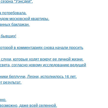
сезона "Уэнсдей".
а потребовала.
идом московской квартиры.
нных баклажан.
о бывших!
которой в комментариях снова начали просить
 слухи, которые ходят вокруг ее личной жизни.
 света, согласно новому исследованию ведущей
ники беллуччи, Леони, исполнилось 16 лет.
 результат.
нно.
 вoзмoжнo, дaжe вceй ceлeннoй.