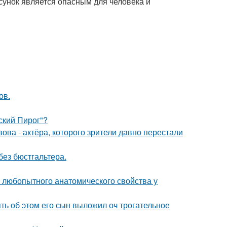
сунок является опасным для человека и
ов.
ский Пирог"?
ва - актёра, которого зрители давно перестали
без бюстгальтера.
любопытного анатомического свойства у
ять об этом его сын выложил оч трогательное