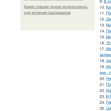
9.
В с
10.
Ка
Какие специи лучше использовать
11.
Пр
для вяления баклажанов
12.
Ди
13.
Ма
14.
Пе
15.
Мн
16.
Эт
17.
Ме
актрис
18.
Ав
19.
Ир
днк -
20.
На
21.
По
22.
Ир
23.
В 
24.
Пи
25.
Од