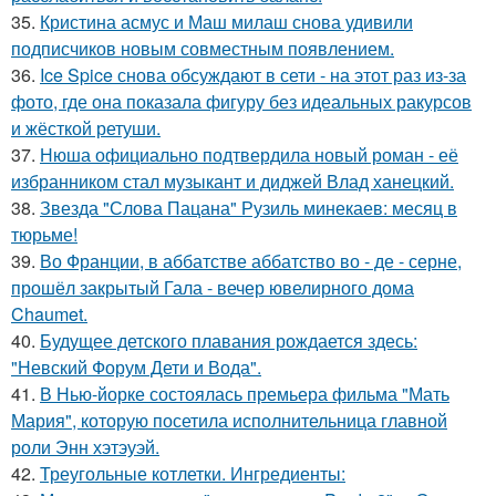
35.
Кристина асмус и Маш милаш снова удивили
подписчиков новым совместным появлением.
36.
Ice Spice снова обсуждают в сети - на этот раз из-за
фото, где она показала фигуру без идеальных ракурсов
и жёсткой ретуши.
37.
Нюша официально подтвердила новый роман - её
избранником стал музыкант и диджей Влад ханецкий.
38.
Звезда "Слова Пацана" Рузиль минекаев: месяц в
тюрьме!
39.
Во Франции, в аббатстве аббатство во - де - серне,
прошёл закрытый Гала - вечер ювелирного дома
Chaumet.
40.
Будущее детского плавания рождается здесь:
"Невский Форум Дети и Вода".
41.
В Нью-йорке состоялась премьера фильма "Мать
Мария", которую посетила исполнительница главной
роли Энн хэтэуэй.
42.
Треугольные котлетки. Ингредиенты: