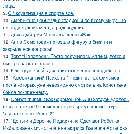
лица.
9.
С * ксуализация в спорте всё.
10.
Американец объездил стадионы по всему миру - но
не ради лучших мест, а ради худших.
11.
Дочь Дмитрия Маликова весит 45 кг.
12.
Анна Семенович показала фигуру в бикини и
закрыла все вопросы!
13.
Торт "Наполеон". Тесто получилось мягким, легко и
быстро раскатывалось.
14.
Кекс грушевый. Для приготовления понадобится:
15.
"Американский Психопат" - один из тех фильмов,
после которых уже невозможно смотреть на Кристиана
бэйла по-прежнему.
16.
Секрет фирмы: как беременной Энн хэтэуэй удалось
скрыть третью беременность во время промо - тура
"дьявол носит Prada 2".
17.
"Деньги и Дорогие Подарки не Сделают Ребёнка
Избалованным", - 31-летняя актриса Валерия Астапова