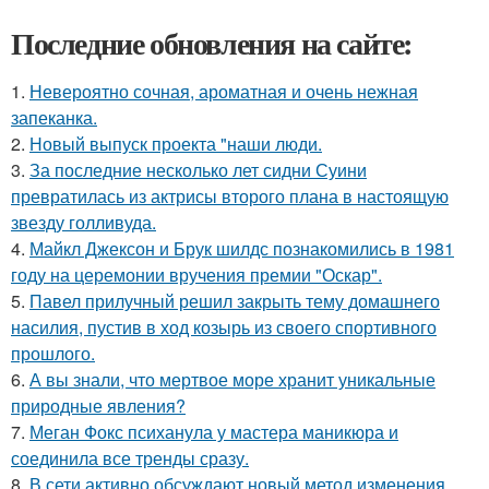
Последние обновления на сайте:
1.
Невероятно сочная, ароматная и очень нежная
запеканка.
2.
Новый выпуск проекта "наши люди.
3.
За последние несколько лет сидни Суини
превратилась из актрисы второго плана в настоящую
звезду голливуда.
4.
Майкл Джексон и Брук шилдс познакомились в 1981
году на церемонии вручения премии "Оскар".
5.
Павел прилучный решил закрыть тему домашнего
насилия, пустив в ход козырь из своего спортивного
прошлого.
6.
А вы знали, что мертвое море хранит уникальные
природные явления?
7.
Меган Фокс психанула у мастера маникюра и
соединила все тренды сразу.
8.
В сети активно обсуждают новый метод изменения