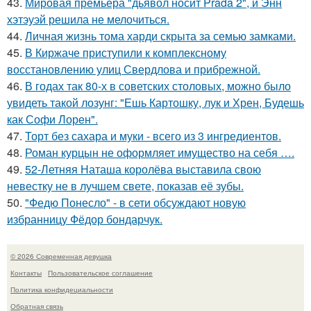
43.
Мировая премьера "дьявол носит Prada 2", и Энн
хэтэуэй решила не мелочиться.
44.
Личная жизнь тома харди скрыта за семью замками.
45.
В Киржаче приступили к комплексному
восстановлению улиц Свердлова и прибрежной.
46.
В годах так 80-х в советских столовых, можно было
увидеть такой лозунг: "Ешь Картошку, лук и Хрен, Будешь
как Софи Лорен".
47.
Торт без сахара и муки - всего из 3 ингредиентов.
48.
Роман курцын не оформляет имущество на себя ….
49.
52-Летняя Наташа королёва выставила свою
невестку не в лучшем свете, показав её зубы.
50.
"Федю Понесло" - в сети обсуждают новую
избранницу Фёдор бондарчук.
© 2026 Современная девушка
Контакты
Пользовательское соглашение
Политика конфидециальности
Обратная связь