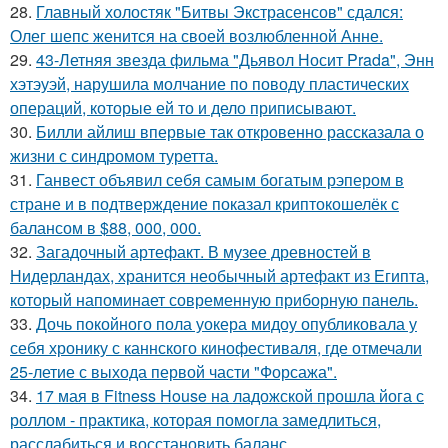
28.
Главный холостяк "Битвы Экстрасенсов" сдался:
Олег шепс женится на своей возлюбленной Анне.
29.
43-Летняя звезда фильма "Дьявол Носит Prada", Энн
хэтэуэй, нарушила молчание по поводу пластических
операций, которые ей то и дело приписывают.
30.
Билли айлиш впервые так откровенно рассказала о
жизни с синдромом туретта.
31.
Ганвест объявил себя самым богатым рэпером в
стране и в подтверждение показал криптокошелёк с
балансом в $88, 000, 000.
32.
Загадочный артефакт. В музее древностей в
Нидерландах, хранится необычный артефакт из Египта,
который напоминает современную приборную панель.
33.
Дочь покойного пола уокера мидоу опубликовала у
себя хронику с каннского кинофестиваля, где отмечали
25-летие с выхода первой части "Форсажа".
34.
17 мая в Fitness House на ладожской прошла йога с
роллом - практика, которая помогла замедлиться,
расслабиться и восстановить баланс.