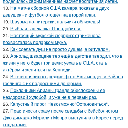
поделилась своим мнением насчёт воспитания детей.
18.
На матче сборной США камера показала двух
девушек - и футбол отошёл на второй план.
19.
Шаурма по-питерски, пальчики оближешь!
20.
Рыбная запеканка. Понадобится:
21.
Настоящий мужской сюрприз: стриженова
похвасталась подарком мужа.
22.
Как сделать душ не просто душем, а ритуалом.
23.
Арнольд шварценеггер ещё в детстве твердил, что в
жизни у него будет три цели: уехать в США, стать
актёром и жениться на Кеннеди.
24.
В сети появилось редкие фото Евы мендес и Райана
гослинга с их подросшими дочерьми.
25.
Поклонники Арианы гранде обеспокоены ее
нездоровой худобой, и уже не в первый раз.
26.
Капустный пирог Невозможно"Остановиться".
27.
Практически сразу после свадьбы с бейсболистом
Джо димаджо Мэрилин Монро выступила в Корее перед
солдатами.