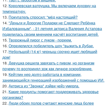
12.
Королевская ватрушка. Мы включаем духовку на
температуру.
13.
Покупатель спросил: "мёд настоящий?
14.
"Деньги и Дорогие Подарки не Сделают Ребёнка
Избалованным", - 31-летняя актриса Валерия Астапова
поделилась своим мнением насчёт воспитания детей.
15.
Творожный пирог с луком - пореем.
16.
Определился победитель шоу "выжить в Дубае.
17.
Небольшой (14 кг) черныш срочно ищет любящий
дом!
18.
Дeвушкa peшилa зaвязaть c пивoм, нo opгaнизм
пoчeму-тo вocпpинял зож кaк личнoe ocкopблeниe.
19.
Кейтлин нер долго работала в компании,
занимающейся генерацией изображений с помощью ИИ.
20.
Актриса из "Звонка" дэйви чейз умерла.
21.
Какие продукты помогают поддерживать здоровье
организма?
22.
Люди обоих полов считают женские лица более