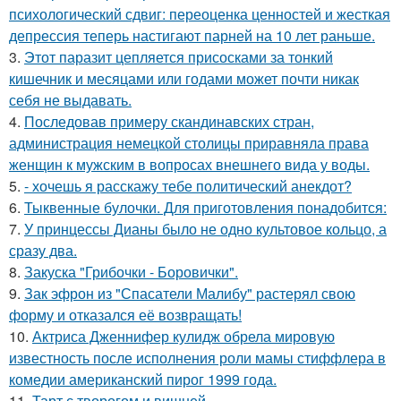
психологический сдвиг: переоценка ценностей и жесткая
депрессия теперь настигают парней на 10 лет раньше.
3.
Этот паразит цепляется присосками за тонкий
кишечник и месяцами или годами может почти никак
себя не выдавать.
4.
Последовав примеру скандинавских стран,
администрация немецкой столицы приравняла права
женщин к мужским в вопросах внешнего вида у воды.
5.
- хочешь я расскажу тебе политический анекдот?
6.
Тыквенные булочки. Для приготовления понадобится:
7.
У принцессы Дианы было не одно культовое кольцо, а
сразу два.
8.
Закуска "Грибочки - Боровички".
9.
Зак эфрон из "Спасатели Малибу" растерял свою
форму и отказался её возвращать!
10.
Актриса Дженнифер кулидж обрела мировую
известность после исполнения роли мамы стиффлера в
комедии американский пирог 1999 года.
11.
Тарт с творогом и вишней.