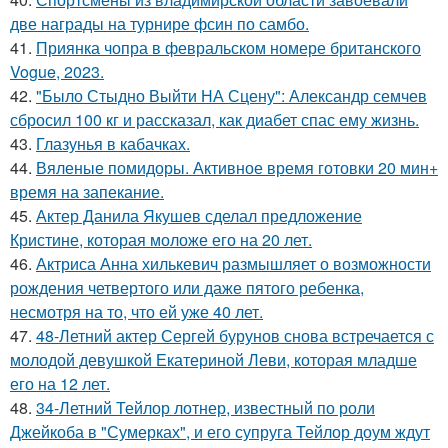
две награды на турнире фсин по самбо.
41.
Приянка чопра в февральском номере британского
Vogue, 2023.
42.
"Было Стыдно Выйти НА Сцену": Александр семчев
сбросил 100 кг и рассказал, как диабет спас ему жизнь.
43.
Глазунья в кабачках.
44.
Вяленые помидоры. Активное время готовки 20 мин+
время на запекание.
45.
Актер Данила Якушев сделал предложение
Кристине, которая моложе его на 20 лет.
46.
Актриса Анна хилькевич размышляет о возможности
рождения четвертого или даже пятого ребенка,
несмотря на то, что ей уже 40 лет.
47.
48-Летний актер Сергей бурунов снова встречается с
молодой девушкой Екатериной Леви, которая младше
его на 12 лет.
48.
34-Летний Тейлор лотнер, известный по роли
Джейкоба в "Сумерках", и его супруга Тейлор доум ждут