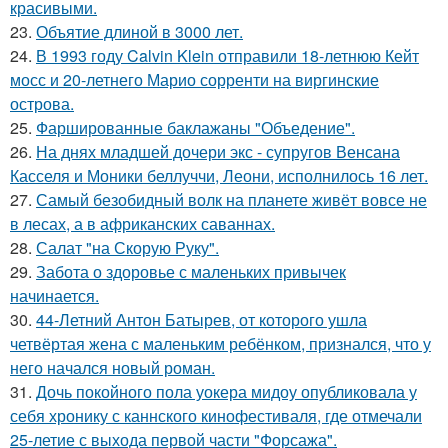
красивыми.
23.
Объятие длиной в 3000 лет.
24.
В 1993 году Calvin Klein отправили 18-летнюю Кейт
мосс и 20-летнего Марио сорренти на виргинские
острова.
25.
Фаршированные баклажаны "Объедение".
26.
На днях младшей дочери экс - супругов Венсана
Касселя и Моники беллуччи, Леони, исполнилось 16 лет.
27.
Самый безобидный волк на планете живёт вовсе не
в лесах, а в африканских саваннах.
28.
Салат "на Скорую Руку".
29.
Забота о здоровье с маленьких привычек
начинается.
30.
44-Летний Антон Батырев, от которого ушла
четвёртая жена с маленьким ребёнком, признался, что у
него начался новый роман.
31.
Дочь покойного пола уокера мидоу опубликовала у
себя хронику с каннского кинофестиваля, где отмечали
25-летие с выхода первой части "Форсажа".