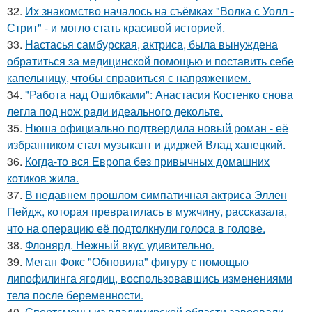
32.
Их знакомство началось на съёмках "Волка с Уолл -
Стрит" - и могло стать красивой историей.
33.
Настасья самбурская, актриса, была вынуждена
обратиться за медицинской помощью и поставить себе
капельницу, чтобы справиться с напряжением.
34.
"Работа над Ошибками": Анастасия Костенко снова
легла под нож ради идеального декольте.
35.
Нюша официально подтвердила новый роман - её
избранником стал музыкант и диджей Влад ханецкий.
36.
Когда-то вся Европа без привычных домашних
котиков жила.
37.
В недавнем прошлом симпатичная актриса Эллен
Пейдж, которая превратилась в мужчину, рассказала,
что на операцию её подтолкнули голоса в голове.
38.
Флонярд. Нежный вкус удивительно.
39.
Меган Фокс "Обновила" фигуру с помощью
липофилинга ягодиц, воспользовавшись изменениями
тела после беременности.
40.
Спортсмены из владимирской области завоевали