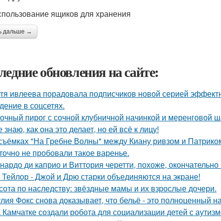
спользование ящиков для хранения
ь дальше →
ледние обновления на сайте:
тя ивлеева порадовала подписчиков новой серией эффектны
дение в соцсетях.
очный пирог с сочной клубничной начинкой и меренговой ш
е знаю, как она это делает, но ей всё к лицу!
съёмках "На Гребне Волны" между Киану ривзом и Патрико
точно не пробовали такое варенье.
нардо ди каприо и Виттория черетти, похоже, окончательно 
 Тейлор - Джой и Дрю старки объединяются на экране!
сота по наследству: звёздные мамы и их взрослые дочери.
лия Фокс снова доказывает, что бельё - это полноценный н
 Камчатке создали робота для социализации детей с аутизм