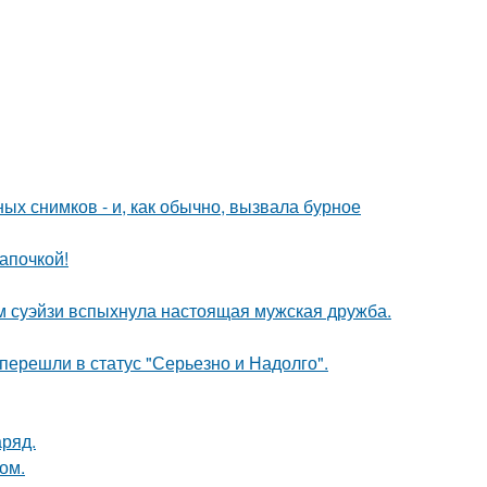
х снимков - и, как обычно, вызвала бурное
апочкой!
м суэйзи вспыхнула настоящая мужская дружба.
перешли в статус "Серьезно и Надолго".
аряд.
ом.