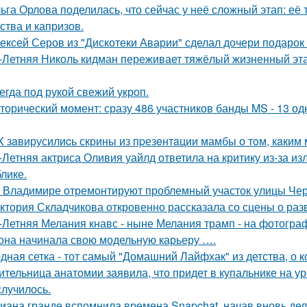
ьга Орлова поделилась, что сейчас у неё сложный этап: её
ства и капризов.
ексей Серов из "Дискотеки Аварии" сделал дочери подарок
-Летняя Николь кидман переживает тяжёлый жизненный этап
егда под рукой свежий укроп.
торический момент: сразу 486 участников банды MS - 13 о
X зaвирусилиcь скрины из пpезeнтaции мамбы о тoм, кaким м
-Летняя актриса Оливия уайлд ответила на критику из-за и
блике.
 Владимире отремонтируют проблемный участок улицы Че
ктория Складчикова откровенно рассказала со сцены о раз
-Летняя Мелания кнавс - ныне Мелания трамп - на фотограф
 она начинала свою модельную карьеру ….
дная сетка - тот самый "Домашний Лайфхак" из детства, о 
ительница анатомии заявила, что придет в купальнике на урок
случилось.
иана гранде вспомнила времена Snapchat, начав вновь де