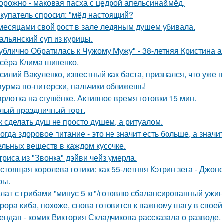
орожно - маковая пасха с цедрой апельсина&мёд.
купатель спросил: "мёд настоящий?
месяцами свой рост в зале ледяным душем убивала.
альянский суп из курицы.
ублично Обратилась к Чужому Мужу" - 38-летняя Кристина 
сёра Клима шипенко.
силий Вакуленко, известный как баста, признался, что уже 
урма по-питерски, пальчики оближешь!
рлотка на сгущёнке. Активное время готовки 15 мин.
лый праздничный торт.
к сделать душ не просто душем, а ритуалом.
огда здоровое питание - это не значит есть больше, а зна
ельных веществ в каждом кусочке.
триса из "Звонка" дэйви чейз умерла.
стоящая королева готики: как 55-летняя Кэтрин зета - Джон
ры.
лат с грибами "минус 5 кг"/готовлю сбалансированный ужин
рора киба, похоже, снова готовится к важному шагу в своей
ендап - комик Виктория Складчикова рассказала о разводе.