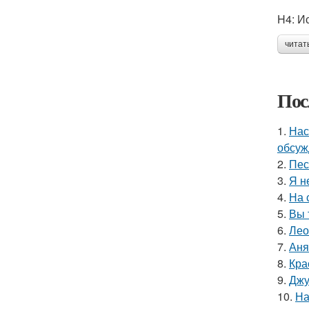
H4: И
читат
Пос
1.
Нас
обсуж
2.
Пес
3.
Я н
4.
На 
5.
Вы 
6.
Лео
7.
Аня
8.
Кра
9.
Джу
10.
На