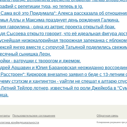
рафий с репетиции тура, но теперь в ig.
 Сама всё это Придумала": Алекса рассказала об отношения
мья Аллы и Максима празднует день рождения Галкина.
ия гаврилина - одна из актрис проекта открытый брак.
дя Сысоева открыто говорит, что её идеальная фигура дости
уснейшая низкокалорийная творожная запеканка с яблоком
ексей янгер вместе с супругой Татьяной поделились свежи
есячный сынишка Леон.
ойки - ватрушки с творогом и джемом.
дрей Аршавин и Юлия Барановская неожиданно воссоединил
 Расстроен": Киркоров внезапно заявил о беде с 13-летним
чему стэтхэм и хантингтон - уайтли не спешат к алтарю спус
-Летний Тейлор лотнер, известный по роли Джейкоба в "Сум
нца.
онтакты
Пользовательское соглашение
Обратная связь
олитика конфидециальности
Копирование разрешено при у