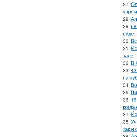
27.
Ол
упрям
28.
Ал
29.
58
виде.
30.
Вс
31.
Ис
зале.
32.
В 
33.
42
на пу
34.
Во
35.
Ви
36.
16
когда
37.
Йо
38.
Уч
так и 
39.
Ар