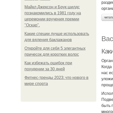
разде
Майкл Джексон и Брук шилдс
орган
познакомились в 1981 году на
читат
церемонии вручения премии
"Оскар".
Какие специи лучше использовать
Вас
для вяления баклажанов
Откройте для себя 5 элегантных
Как
причесок для коротких волос
Орган
Как избежать ошибок при
Когда
похудении за 30 дней
нас е
Фитнес-тренды 2023: что нового в
уложи
мире спорта
проще
Испол
Подве
быть 
много