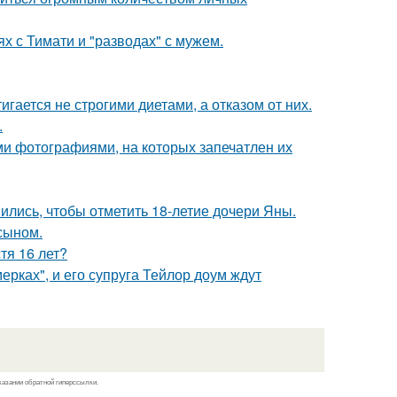
х с Тимати и "разводах" с мужем.
гается не строгими диетами, а отказом от них.
.
ми фотографиями, на которых запечатлен их
ись, чтобы отметить 18-летие дочери Яны.
 сыном.
тя 16 лет?
ерках", и его супруга Тейлор доум ждут
казании обратной гиперссылки.