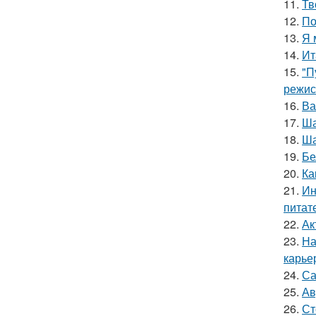
11.
Тв
12.
По
13.
Я 
14.
Ит
15.
"П
режис
16.
Ва
17.
Ша
18.
Ша
19.
Бе
20.
Ка
21.
Ин
питат
22.
Ак
23.
На
карье
24.
Са
25.
Ав
26.
Ст