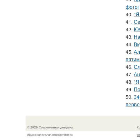
фотог
40.
"Я
41.
Се
42.
Юл
43.
На
44.
Вк
45.
Ал
пятим
46.
Сл
47.
Ан
48.
"Я
49.
По
50.
34
перве
© 2026 Современная девушка
К
П
Изысканная и жгучая женская страничка