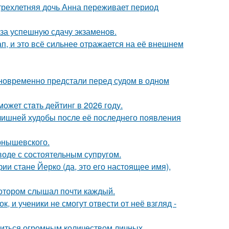
 трехлетняя дочь Анна переживает период
 за успешную сдачу экзаменов.
, и это всё сильнее отражается на её внешнем
дновременно предстали перед судом в одном
ожет стaть дейтинг в 2026 году.
злишней худобы после её последнего появления
рнышевского.
воде с состоятельным супругом.
ии стане Йерко (да, это его настоящее имя),
котором слышал почти каждый.
, и ученики не смогут отвести от неё взгляд -
литься огромным количеством личных