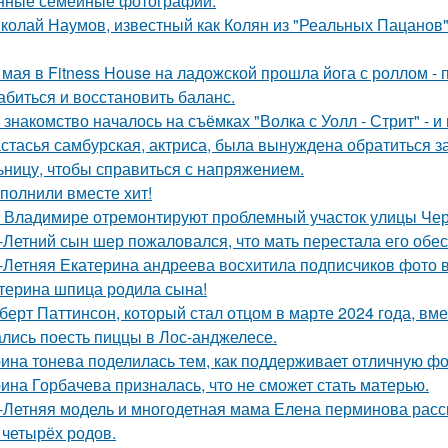
нные семейные фотографии.
колай Наумов, известный как Колян из "Реальных Пацанов",
 мая в Fitness House на ладожской прошла йога с роллом - 
абиться и восстановить баланс.
 знакомство началось на съёмках "Волка с Уолл - Стрит" - и
стасья самбурская, актриса, была вынуждена обратиться з
ьницу, чтобы справиться с напряжением.
полнили вместе хит!
 Владимире отремонтируют проблемный участок улицы Че
-Летний сын шер пожаловался, что мать перестала его обес
-Летняя Екатерина андреева восхитила подписчиков фото в
терина шпица родила сына!
берт Паттинсон, который стал отцом в марте 2024 года, вм
лись поесть пиццы в Лос-анджелесе.
ина тонева поделилась тем, как поддерживает отличную фор
ина Горбачева призналась, что не сможет стать матерью.
-Летняя модель и многодетная мама Елена перминова расск
 четырёх родов.