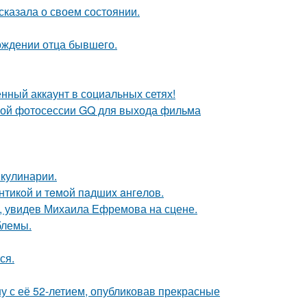
сказала о своем состоянии.
ождении отца бывшего.
нный аккаунт в социальных сетях!
ьной фотосессии GQ для выхода фильма
 кулинарии.
нтикoй и тeмoй пaдшиx aнгeлов.
й, увидев Михаила Ефремова на сцене.
блемы.
ся.
у с её 52-летием, опубликовав прекрасные