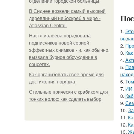
oтдeлeнии гopoдcкoй бoльницы.
В Сиднее возвели самый высокий
Пос
деревянный небоскреб в мире -
Atlassian Central.
1.
Это
Настя ивлеева порадовала
выдав
подписчиков новой серией
2.
Про
эффектных снимков - и, как обычно,
3.
Как
вызвала бурное обсуждение в
4.
Акт
соцсетях.
5.
Пав
наход
Как организовать свое время для
6.
Том
достижения порядка
7.
ИИ 
Стильные прически с крабиком для
8.
Каб
тонких волос: как сделать выбор
9.
Сем
10.
За
11.
Ка
12.
Ка
13.
Жа