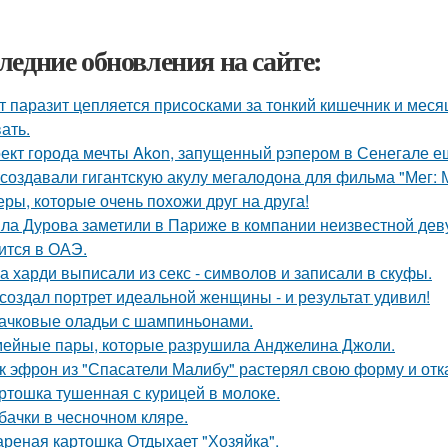
ледние обновления на сайте:
т паразит цепляется присосками за тонкий кишечник и меся
ать.
ект города мечты Akon, запущенный рэпером в Сенегале ещ
 создавали гигантскую акулу мегалодона для фильма "Мег:
еры, которые очень похожи друг на друга!
ла Дурова заметили в Париже в компании неизвестной дев
ится в ОАЭ.
а харди выписали из секс - символов и записали в скуфы.
создал портрет идеальной женщины - и результат удивил!
ачковые оладьи с шампиньонами.
ейные пары, которые разрушила Анджелина Джоли.
к эфрон из "Спасатели Малибу" растерял свою форму и отк
ртошка тушенная с курицей в молоке.
бачки в чесночном кляре.
реная картошка Отдыхает "Хозяйка".