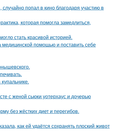
 случайно попал в кино благодаря участию в
практика, которая помогла замедлиться,
 могло стать красивой историей.
а медицинской помощью и поставить себе
рнышевского.
печивать.
 купальнике.
есте с женой сьюки уотерхаус и дочерью
му без жёстких диет и перегибов.
азала, как ей удаётся сохранять плоский живот