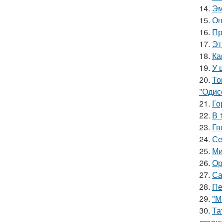
14.
Эм
15.
Оп
16.
Пр
17.
Эт
18.
Ка
19.
У 
20.
То
"Одис
21.
Го
22.
В 
23.
Гв
24.
Сe
25.
Ми
26.
Ор
27.
Са
28.
Пе
29.
"М
30.
Та