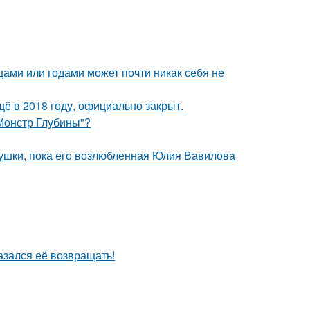
цами или годами может почти никак себя не
ё в 2018 году, официально закрыт.
 Монстр Глубины"?
ушки, пока его возлюбленная Юлия Вавилова
азался её возвращать!