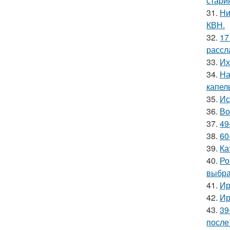
стари
31.
Ни
КВН.
32.
17
рассл
33.
Их
34.
На
капел
35.
Ис
36.
Во
37.
49
38.
60
39.
Ка
40.
Ро
выбра
41.
Ир
42.
Ир
43.
39
после