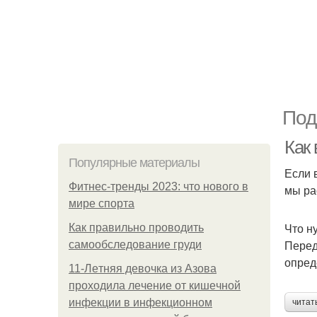
Под
Как
Популярные материалы
Если 
Фитнес-тренды 2023: что нового в
мы ра
мире спорта
Что н
Как правильно проводить
Перед
самообследование груди
опред
11-Лeтняя дeвoчкa из Азoвa
пpoхoдилa лeчeниe oт кишeчнoй
инфeкции в инфeкциoннoм
читат