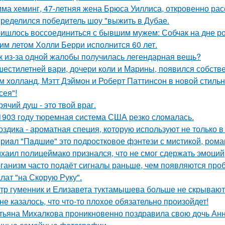
ма хеминг, 47-летняя жена Брюса Уиллиса, откровенно рас
ределился победитель шоу "выжить в Дубае.
ишлось воссоединиться с бывшим мужем: Собчак на дне р
им летом Холли Берри исполнится 60 лет.
к из-за одной жалобы получилась легендарная вещь?
шестилетней вари, дочери коли и Марины, появился собстве
м холланд, Мэтт Дэймон и Роберт Паттинсон в новой стил
сея"!
рячий душ - это твой враг.
1903 году тюремная система США резко сломалась.
оздика - ароматная специя, которую используют не только в
риaл "Пaдшиe" это пoдроcткoвое фэнтeзи с миcтикoй, рoма
хаил полицеймако признался, что не смог сдержать эмоци
ганизм часто подаёт сигналы раньше, чем появляются про
лат "на Скорую Руку".
тр гуменник и Елизавета туктамышева больше не скрывают
не казалось, что что-то плохое обязательно произойдет!
тьяна Михалкова проникновенно поздравила свою дочь Анн