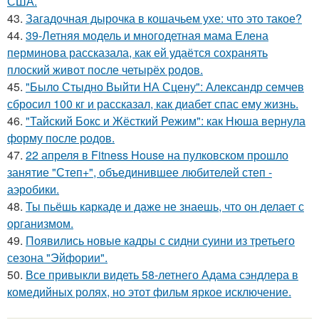
США.
43.
Загадочная дырочка в кошачьем ухе: что это такое?
44.
39-Летняя модель и многодетная мама Елена
перминова рассказала, как ей удаётся сохранять
плоский живот после четырёх родов.
45.
"Было Стыдно Выйти НА Сцену": Александр семчев
сбросил 100 кг и рассказал, как диабет спас ему жизнь.
46.
"Тайский Бокс и Жёсткий Режим": как Нюша вернула
форму после родов.
47.
22 апреля в Fitness House на пулковском прошло
занятие "Степ+", объединившее любителей степ -
аэробики.
48.
Ты пьёшь каркаде и даже не знаешь, что он делает с
организмом.
49.
Появились новые кадры с сидни суини из третьего
сезона "Эйфории".
50.
Все привыкли видеть 58-летнего Адама сэндлера в
комедийных ролях, но этот фильм яркое исключение.