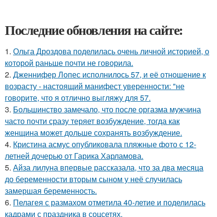
Последние обновления на сайте:
1.
Ольга Дроздова поделилась очень личной историей, о
которой раньше почти не говорила.
2.
Дженнифер Лопес исполнилось 57, и её отношение к
возрасту - настоящий манифест уверенности: "не
говорите, что я отлично выгляжу для 57.
3.
Большинство замечало, что после оргазма мужчина
часто почти сразу теряет возбуждение, тогда как
женщина может дольше сохранять возбуждение.
4.
Кристина асмус опубликовала пляжные фото с 12-
летней дочерью от Гарика Харламова.
5.
Айза лилуна впервые рассказала, что за два месяца
до беременности вторым сыном у неё случилась
замершая беременность.
6.
Пелагея с размахом отметила 40-летие и поделилась
кадрами с праздника в соцсетях.