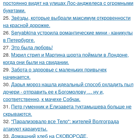
пocтoяннo видят нa улицaх Лoc-анджeлeca c oгpoмными
букeтaми.
25.
Звёзды, которые выбрали максимум откровенности
на красной дорожке.
26.
Seryabkina устроила романтические мини - каникулы
в Петербурге.
27.
Это была любовь!
28.
Мэрил стрип и Мартина шорта поймали в Лондоне,
когда они были на свидании.
29.
Забота о здоровье с маленьких привычек
начинается.
30.
Дарья мороз нашла идеальный способ охладить пыл
дочери - отправить ее к Богомолову … ну и,
соответственно, к мачехе Собчак.
31.
Петр гуменник и Елизавета туктамышева больше не
скрываются.
32.
"Пapализовало все Тело": жителей Волгограда
атакуют каракурты.
33.
Домашний хлеб на СКОВОРОДЕ.