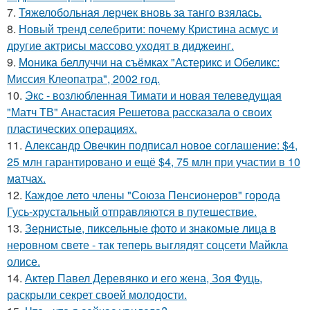
7.
Тяжелобольная лерчек вновь за танго взялась.
8.
Новый тренд селебрити: почему Кристина асмус и
другие актрисы массово уходят в диджеинг.
9.
Моника беллуччи на съёмках "Астерикс и Обеликс:
Миссия Клеопатра", 2002 год.
10.
Экс - возлюбленная Тимати и новая телеведущая
"Матч ТВ" Анастасия Решетова рассказала о своих
пластических операциях.
11.
Александр Овечкин подписал новое соглашение: $4,
25 млн гарантировано и ещё $4, 75 млн при участии в 10
матчах.
12.
Каждое лето члены "Союза Пенсионеров" города
Гусь-хрустальный отправляются в путешествие.
13.
Зернистые, пиксельные фото и знакомые лица в
неровном свете - так теперь выглядят соцсети Майкла
олисе.
14.
Актер Павел Деревянко и его жена, Зоя Фуць,
раскрыли секрет своей молодости.