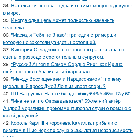
34.
Наталья кузнецова - одна из самых мощных девушек
в мире.
35.
Иногда одна цель может полностью изменить
человека.
36.
"Маска, я Тебя не Знаю": трагедия стримерши,
которую не захотели увидеть настоящей.
37.
Виктория Складчикова откровенно рассказала со
сцены о разводе с состоятельным супругом.
38.
"Русский Ангел в Самом Сердце Рио": как Ирина
шейк покорила бразильский карнавал.
39.
"Между Восхищением и Нарциссизмом": почему
идеальный пресс Джей Ло вызывает споры?
40.
ПП Ватрушка. На все блюдо: кбжу/546/б 45/ж 17/у 50.
41.
"Мне не за что Оправдываться" 53-летний актёр
Андрей мерзликин прокомментировал слухи о романе с
юной девушкой.
42.
Король Карл III и королева Камилла прибыли с
визитом в Нью-йорк по случаю 250-летия независимости