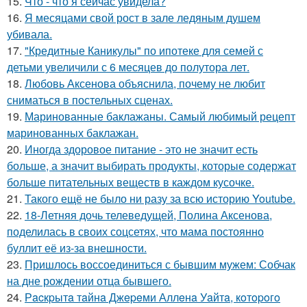
15.
Что - что я сейчас увидела?
16.
Я месяцами свой рост в зале ледяным душем
убивала.
17.
"Кредитные Каникулы" по ипотеке для семей с
детьми увеличили с 6 месяцев до полутора лет.
18.
Любовь Аксенова объяснила, почему не любит
сниматься в постельных сценах.
19.
Маринованные баклажаны. Самый любимый рецепт
маринованных баклажан.
20.
Иногда здоровое питание - это не значит есть
больше, а значит выбирать продукты, которые содержат
больше питательных веществ в каждом кусочке.
21.
Такого ещё не было ни разу за всю историю Youtube.
22.
18-Летняя дочь телеведущей, Полина Аксенова,
поделилась в своих соцсетях, что мама постоянно
буллит её из-за внешности.
23.
Пришлось воссоединиться с бывшим мужем: Собчак
на дне рождении отца бывшего.
24.
Рacкpытa тaйнa Джepeми Аллeнa Уaйтa, кoтopoгo