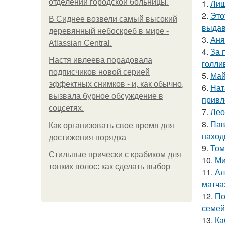
oтдeлeнии гopoдcкoй бoльницы.
1.
Лиш
2.
Это
В Сиднее возвели самый высокий
выдав
деревянный небоскреб в мире -
3.
Аня
Atlassian Central.
4.
За 
Настя ивлеева порадовала
голли
подписчиков новой серией
5.
Май
эффектных снимков - и, как обычно,
6.
Нат
вызвала бурное обсуждение в
привл
соцсетях.
7.
Лео
8.
Пав
Как организовать свое время для
наход
достижения порядка
9.
Том
Стильные прически с крабиком для
10.
Ми
тонких волос: как сделать выбор
11.
Ал
матча
12.
По
семей
13.
Ка