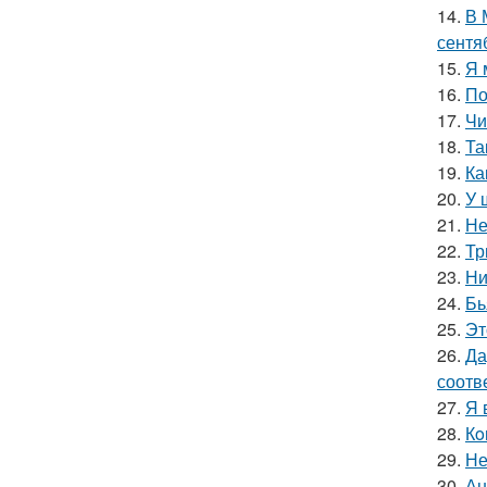
14.
В 
сентя
15.
Я 
16.
По
17.
Чи
18.
Та
19.
Ка
20.
У 
21.
Не
22.
Тр
23.
Ни
24.
Бь
25.
Эт
26.
Да
соотв
27.
Я 
28.
Кo
29.
Не
30.
Ан