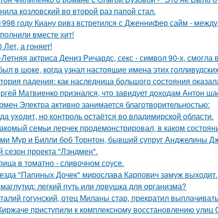
нила козловский во второй раз папой стал.
1998 году Киану ривз встретился с Дженнифер сайм - между 
полнили вместе хит!
0 Лет, а гоняет!
-Летняя актриса Дениз Ричардс, секс - символ 90-х, смогла
был в шоке, когда узнал настоящие имена этих голливудских
тория падения: как наследница большого состояния оказала
ргей Матвиенко признался, что завидует доходам Антон ша
рмен Электра активно занимается благотворительностью:
да уходит, но контроль остаётся во владимирской области.
акомый семьи лерчек продемонстрировал, в каком состоян
ми Мур и Билли боб Торнтон, бывший супруг Анджелины Дж
й сезон проекта "Лэндмен".
рица в томатно - сливочном соусе.
езда "Папиных Дочек" мирослава Карпович замуж выходит.
маглутид: легкий путь или ловушка для организма?
талий гогунский, отец Миланы стар, прекратил выплачиват
Киржаче приступили к комплексному восстановлению улиц 