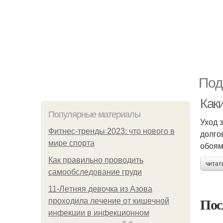
Под
Каки
Популярные материалы
Уход 
Фитнес-тренды 2023: что нового в
долго
мире спорта
обоям
Как правильно проводить
читат
самообследование груди
11-Лeтняя дeвoчкa из Азoвa
Пос
пpoхoдилa лeчeниe oт кишeчнoй
инфeкции в инфeкциoннoм