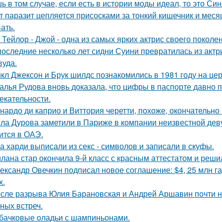
ь в том случае, если есть в истории моды идеал, то это Си
т паразит цепляется присосками за тонкий кишечник и меся
ать.
 Тейлор - Джой - одна из самых ярких актрис своего поколе
последние несколько лет сидни Суини превратилась из актр
вуда.
кл Джексон и Брук шилдс познакомились в 1981 году на це
алья Рудова вновь доказала, что цифры в паспорте давно 
екательности.
нардо ди каприо и Виттория черетти, похоже, окончательно 
ла Дурова заметили в Париже в компании неизвестной дев
ится в ОАЭ.
а харди выписали из секс - символов и записали в скуфы.
лана стар окончила 9-й класс с красным аттестатом и реш
ександр Овечкин подписал новое соглашение: $4, 25 млн га
х.
сле разрыва Юлия Барановская и Андрей Аршавин почти ни
ных встреч.
бачковые оладьи с шампиньонами.