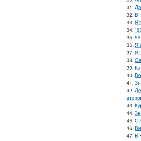
31.
Да
32.
В 
33.
Ис
34.
"8
35.
55
36.
Я 
37.
Ис
38.
Се
39.
Ка
40.
Во
41.
Зн
42.
Де
второ
43.
Ку
44.
Зв
45.
Се
46.
Ви
47.
В 