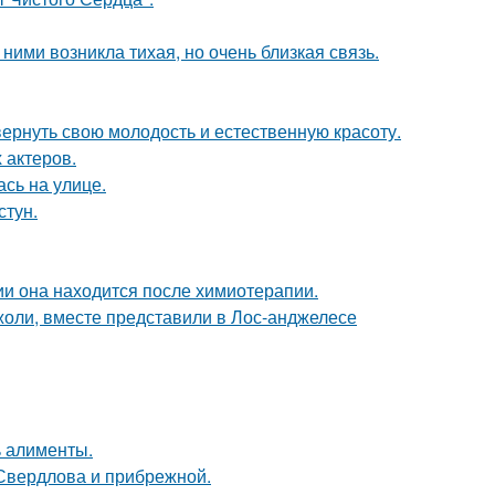
ними возникла тихая, но очень близкая связь.
 вернуть свою молодость и естественную красоту.
 актеров.
сь на улице.
стун.
ии она находится после химиотерапии.
оли, вместе представили в Лос-анджелесе
ь алименты.
Свердлова и прибрежной.