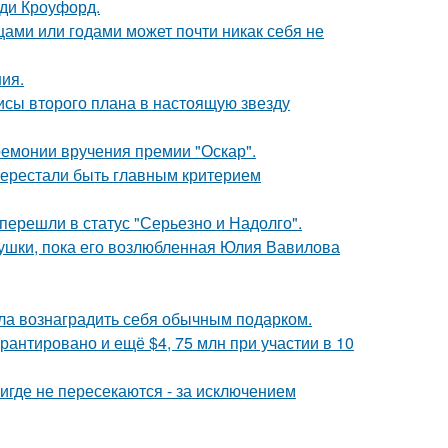
нди Кроуфорд.
цами или годами может почти никак себя не
ния.
исы второго плана в настоящую звезду
ремонии вручения премии "Оскар".
перестали быть главным критерием
перешли в статус "Серьезно и Надолго".
ушки, пока его возлюбленная Юлия Вавилова
ила вознаградить себя обычным подарком.
рантировано и ещё $4, 75 млн при участии в 10
где не пересекаются - за исключением