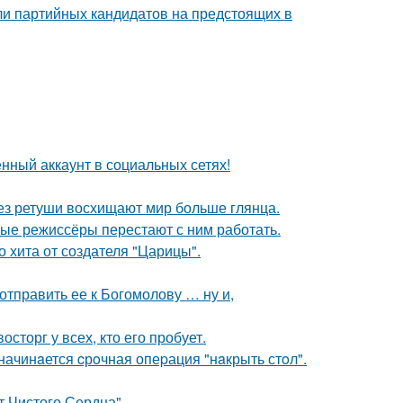
ли партийных кандидатов на предстоящих в
нный аккаунт в социальных сетях!
без ретуши восхищают мир больше глянца.
ые режиссёры перестают с ним работать.
 хита от создателя "Царицы".
отправить ее к Богомолову … ну и,
сторг у всех, кто его пробует.
начинaется cрoчная опеpация "нaкрыть стoл".
т Чистого Сердца".