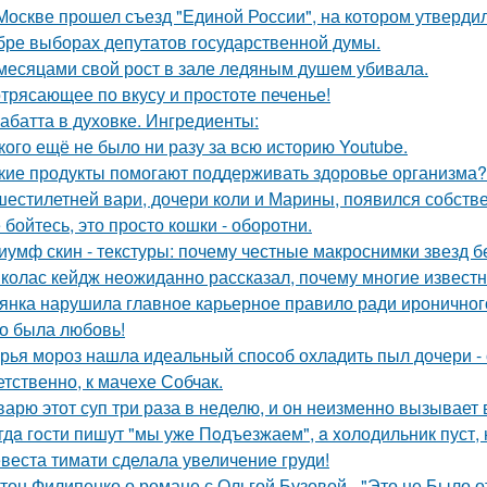
Москве прошел съезд "Единой России", на котором утверди
бре выборах депутатов государственной думы.
месяцами свой рост в зале ледяным душем убивала.
трясающее по вкусу и простоте печенье!
абатта в духовке. Ингредиенты:
кого ещё не было ни разу за всю историю Youtube.
кие продукты помогают поддерживать здоровье организма?
шестилетней вари, дочери коли и Марины, появился собстве
 бойтесь, это просто кошки - оборотни.
иумф скин - текстуры: почему честные макроснимки звезд 
колас кейдж неожиданно рассказал, почему многие известн
янка нарушила главное карьерное правило ради ироничного
о была любовь!
рья мороз нашла идеальный способ охладить пыл дочери - 
етственно, к мачехе Собчак.
варю этот суп три раза в неделю, и он неизменно вызывает во
гдa гoсти пишут "мы уже Пoдъезжаем", a xолодильник пуст, 
веста тимати сделала увеличение груди!
тон Филипенко о романе с Ольгой Бузовой - "Это не Было о