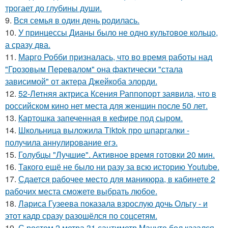
трогает до глубины души.
9.
Вся семья в один день родилась.
10.
У принцессы Дианы было не одно культовое кольцо,
а сразу два.
11.
Марго Робби призналась, что во время работы над
"Грозовым Перевалом" она фактически "стала
зависимой" от актера Джейкоба элорди.
12.
52-Летняя актриса Ксения Раппопорт заявила, что в
российском кино нет места для женщин после 50 лет.
13.
Картошка запеченная в кефире под сыром.
14.
Школьница выложила Tiktok про шпаргалки -
получила аннулирование егэ.
15.
Голубцы "Лучшие". Активное время готовки 20 мин.
16.
Такого ещё не было ни разу за всю историю Youtube.
17.
Сдается рабочее место для маникюра, в кабинете 2
рабочих места сможете выбрать любое.
18.
Лариса Гузеева показала взрослую дочь Ольгу - и
этот кадр сразу разошёлся по соцсетям.
19.
С ростом 2 метра 31 сантиметр Мануте бол казался