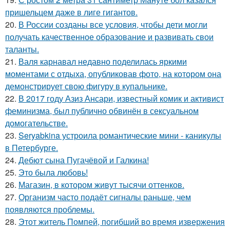
пришельцем даже в лиге гигантов.
20.
В России созданы все условия, чтобы дети могли
получать качественное образование и развивать свои
таланты.
21.
Валя карнавал недавно поделилась яркими
моментами с отдыха, опубликовав фото, на котором она
демонстрирует свою фигуру в купальнике.
22.
В 2017 году Азиз Ансари, известный комик и активист
феминизма, был публично обвинён в сексуальном
домогательстве.
23.
Seryabkina устроила романтические мини - каникулы
в Петербурге.
24.
Дебют сына Пугачёвой и Галкина!
25.
Это была любовь!
26.
Магазин, в котором живут тысячи оттенков.
27.
Организм часто подаёт сигналы раньше, чем
появляются проблемы.
28.
Этот житель Помпей, погибший во время извержения