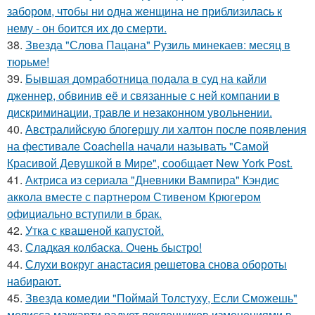
забором, чтобы ни одна женщина не приблизилась к
нему - он боится их до смерти.
38.
Звезда "Слова Пацана" Рузиль минекаев: месяц в
тюрьме!
39.
Бывшая домработница подала в суд на кайли
дженнер, обвинив её и связанные с ней компании в
дискриминации, травле и незаконном увольнении.
40.
Австралийскую блогершу ли халтон после появления
на фестивале Coachella начали называть "Самой
Красивой Девушкой в Мире", сообщает New York Post.
41.
Актриса из сериала "Дневники Вампира" Кэндис
аккола вместе с партнером Стивеном Крюгером
официально вступили в брак.
42.
Утка с квашеной капустой.
43.
Сладкая колбаска. Очень быстро!
44.
Слухи вокруг анастасия решетова снова обороты
набирают.
45.
Звезда комедии "Поймай Толстуху, Если Сможешь"
мелисса маккарти радует поклонников изменениями в