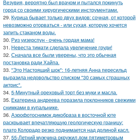
Везувия, вероятно был врачом и пытался покинуть
город со своими хирургическими инструментами.
29.
Курица бывает только двух видов: сочная, от которой
невозможно оторваться - или сухая, которую хочется
запить стаканом воды.
30.
Риз уизерспун - очень гордая мама!
31.
Невеста тимати сделала увеличение груди!
32.
Сначала все были уверены, что это обычная
постановка ради Хайпа.
33.
"Это Настоящий шок": 16-летняя Анна пересильд
выразила недовольство списком "30 самых страшных
актрис".
34.
5-Минутный ореховый торт без муки и масла.
35.
Екатерина андреева поразила поклонников свежими
снимками в купальнике.
36.
Аэрофотоснимок дикобpaза в восточной юте
раскрывает впечатляющую геологическую границу:
плато Колорадо резко поднимается над долиной касл.
37.
55-Летний мужчина окружил дом пятиметровым