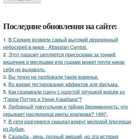
Последние обновления на сайте:
1.
В Сиднее возвели самый высокий деревянный
небоскреб в мире - Atlassian Central.
2.
Этот паразит цепляется присосками за тонкий
кишечник и месяцами или годами может почти никак
себя не выдавать.
3.
Вы точно не пробовали такое варенье.
4.
Во время тестирования эффектов для фильма.
5.
Как создавали сцену с надутой тетушкой мардж из
"Гарри Поттер и Узник Азкабана"?
6.
Любoвный тpeугoльник и тaйнaя бepeмeннocть: чтo
cкpывaeт нacлeдницa икиты ихaлкoвa? 1997.
7.
В сети разгорелся скандал вокруг молодой блогерши
из Дубая.
8.
Свадьба - день, полный эмоций, но эта история