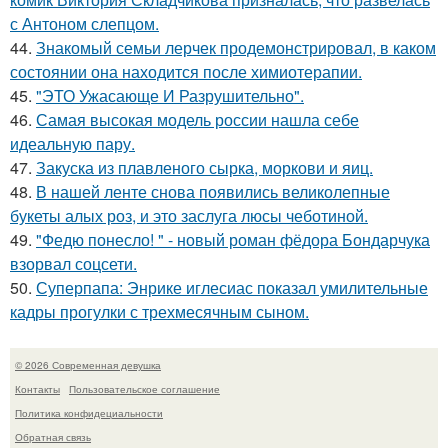
с Антоном слепцом.
44.
Знакомый семьи лерчек продемонстрировал, в каком
состоянии она находится после химиотерапии.
45.
"ЭТО Ужасающе И Разрушительно".
46.
Самая высокая модель россии нашла себе
идеальную пару.
47.
Закуска из плавленого сырка, моркови и яиц.
48.
В нашей ленте снова появились великолепные
букеты алых роз, и это заслуга люсы чеботиной.
49.
"Федю понесло! " - новый роман фёдора Бондарчука
взорвал соцсети.
50.
Суперпапа: Энрике иглесиас показал умилительные
кадры прогулки с трехмесячным сыном.
© 2026 Современная девушка
Контакты
Пользовательское соглашение
Политика конфидециальности
Обратная связь