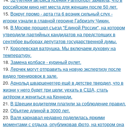
российском кино нет места для женщин после 50 лет.
15.
Вокруг промо - арта гта 6 возник сильный слух -
игроки узнали в главной героине Габриэлу Чикин.
16.
В Москве прошел съезд "Единой России", на котором
утвердили партийных кандидатов на предстоящих в
сентябре выборах депутатов государственной думы.
17.
Королевская ватрушка. Мы включаем духовку на
температуру.
18.
Замена колбасе - куриный рулет.
19.
Лерчек могут отправить на новую экспертизу после
видео тренировок в зале.
20.
Арнольд шварценеггер ещё в детстве твердил, что в
жизни у него будет три цели: уехать в США, стать
актёром и жениться на Кеннеди.
21.
В Швеции водителям платили за соблюдение правил.
22.
Объятие длиной в 3000 лет.
23.
Валя карнавал недавно поделилась яркими
моментами с отдыха, опубликовав фото, на котором она