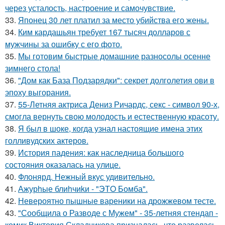
через усталость, настроение и самочувствие.
33.
Японец 30 лет платил за место убийства его жены.
34.
Ким кардашьян требует 167 тысяч долларов с
мужчины за ошибку с его фото.
35.
Мы готовим быстрые домашние разносолы осенне
зимнего стола!
36.
"Дом как База Подзарядки": секрет долголетия ови в
эпоху выгорания.
37.
55-Летняя актриса Дениз Ричардс, секс - символ 90-х,
смогла вернуть свою молодость и естественную красоту.
38.
Я был в шоке, когда узнал настоящие имена этих
голливудских актеров.
39.
История падения: как наследница большого
состояния оказалась на улице.
40.
Флонярд. Нежный вкус удивительно.
41.
Ажурhые блиhчиkи - "ЭТO Бомба".
42.
Невероятно пышные вареники на дрожжевом тесте.
43.
"Сообщила о Разводе с Мужем" - 35-летняя стендап -
комик Виктория Складчикова призналась, что развелась