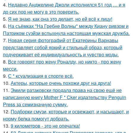
4.
Недавно Анджелине Джоли исполнился 51 год … и я
до сих пор не могу в это поверить.
5.
Я не знаю, как она это делает, но ей всё к лицу!
6.
На съёмках "На Гребне Волны" между Киану ривзом и
Патриком суэйзи вспыхнула настоящая мужская дружба.
7.
Новая серия фотографий от Екатерины Варнавы
представляет собой яркий и стильный образ, который
подчеркивает её индивидуальность и чувство моды.
8.
Все говорят про жену Роналду, но никто - про жену
месси.
9.
С * ксуализация в спорте всё.
10.
Актеры, которые очень похожи друг на друга!
11.
Эмили ратаковски продала права на свою ещё не
написанную книгу Mother F * Cker издательству Penguin
Press за семизначную сумму.
12.
Подборки смузи, которые и освежают, и насыщают, и
норму белка помогут добрать.
13.
9 километров - это не опечатка!
14.
52-Летняя актриса Ксения Раппопорт заявила, что в