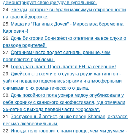
демонстрирует свою фигуру в купальнике.
24.
Звёзды, которые выбрали максимум откровенности
на красной дорожке.
25.
Маша из "Папиных Дочек" - Мирослава беременна
Карпович -!
26.
Дочь Виктории Бони жёстко ответила на все слухи о
разводе родителей.
27.
Организм часто подаёт сигналы раньше, чем
появляются проблемы.
28.
Город засыпает. Просыпается FH на северном!
29.
Джейсон стэтхем и его супруга роузи хантингтон -
уайтли недавно поделились яркими и атмосферными
снимками с их романтического отдыха.
30.
Дочь покойного пола уокера мидоу опубликовала у
себя хронику с каннского кинофестиваля, где отмечали
25-летие с выхода первой части "Форсажа".
31.
Заслуженный артист, он же певец Shaman, оказался
весьма любвеобильным.
32.
Иногда тело говорит с нами проще, чем мы думаем -