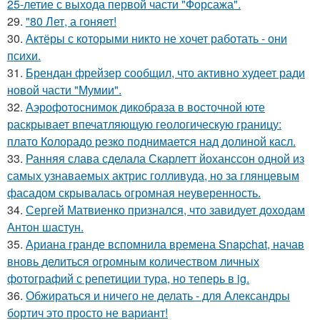
25-летие с выхода первой части "Форсажа".
29.
"80 Лет, а гоняет!
30.
Актёры с которыми никто не хочет работать - они
психи.
31.
Брендан фрейзер сообщил, что активно худеет ради
новой части "Мумии".
32.
Аэрофотоснимок дикобpaза в восточной юте
раскрывает впечатляющую геологическую границу:
плато Колорадо резко поднимается над долиной касл.
33.
Ранняя слава сделала Скарлетт йоханссон одной из
самых узнаваемых актрис голливуда, но за глянцевым
фасадом скрывалась огромная неуверенность.
34.
Сергей Матвиенко признался, что завидует доходам
Антон шастун.
35.
Ариана гранде вспомнила времена Snapchat, начав
вновь делиться огромным количеством личных
фотографий с репетиции тура, но теперь в ig.
36.
Обжираться и ничего не делать - для Александры
бортич это просто не вариант!