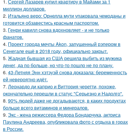
1.
Сергей Лазарев купил квартиру в Майами за 1
миллион долларов.
2.
Итальяно веро: Орнелла мути упаковала чемоданы и
готовится обзавестись красным паспортом.
3.
Генри кавилл снова вдохновляет - и не только
фанатов.
4.
Проект города мечты Akon, запущенный рэпером в
Сенегале ещё в 2018 году, официально закрыт.
5.
Жадная бывшая из США решила выбить из мужика
денег, да по больше, но что-то пошло не по плану.
6.
43-Летняя Энн хэтэуэй снова доказала: беременность
ей невероятно идёт.
7.
Леонардо ди каприо и Виттория черетти, похоже,
окончательно перешли в статус "Серьезно и Надолго".
8.
90% людей даже не догадываются, в каких продуктах
больше всего витаминов и минералов.
9.
Экс - жена режиссера Федора Бондарчука, актриса
Паулина Андреева, опубликовала фото с отдыха в горах
в России.