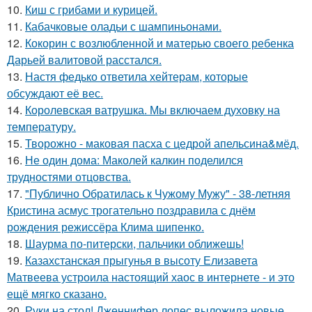
10.
Киш с грибами и курицей.
11.
Кабачковые оладьи с шампиньонами.
12.
Кокорин с возлюбленной и матерью своего ребенка
Дарьей валитовой расстался.
13.
Настя федько ответила хейтерам, которые
обсуждают её вес.
14.
Королевская ватрушка. Мы включаем духовку на
температуру.
15.
Творожно - маковая пасха с цедрой апельсина&мёд.
16.
Не один дома: Маколей калкин поделился
трудностями отцовства.
17.
"Публично Обратилась к Чужому Мужу" - 38-летняя
Кристина асмус трогательно поздравила с днём
рождения режиссёра Клима шипенко.
18.
Шаурма по-питерски, пальчики оближешь!
19.
Казахстанская прыгунья в высоту Елизавета
Матвеева устроила настоящий хаос в интернете - и это
ещё мягко сказано.
20.
Руки на стол! Дженнифер лопес выложила новые