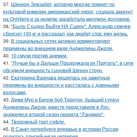
37.
Шеннон Элизабет, которую многие помнят по
культовой комедии американский пирог, создала аккаунт
на Onlyfans и за неделю заработала миллион долларов.
38.
"Было Стыдно Выйти НА Сцену": Александр семчев
сбросил 100 кг и рассказал, как диабет спас ему жизнь.
39.
В социальных сетях активно комментируют
перемены во внешнем виде Анджелины Джоли.
40.
10 смузи против анемии.
41.
"Лучше бы и Дальше Продолжала их Прятать": в сети
обсудили внешность сыновей Шерон стоун.
42.
Екатерина Варнава решилась на заметные
перемены во внешности и рассталась с длинными
волосами.
43.
Деми Мур и Билли боб Торнтон, бывший супруг
Анджелины Джоли, вместе представили в Лос-
анджелесе второй сезон проекта "Лэндмен".
44.
Творожный торт суфле.
45.
В Санкт-петербурге впервые в истории России
родилась однояйцевая четверня.