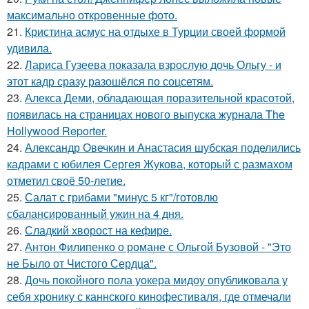
максимально откровенные фото.
21.
Кристина асмус на отдыхе в Турции своей формой
удивила.
22.
Лариса Гузеева показала взрослую дочь Ольгу - и
этот кадр сразу разошёлся по соцсетям.
23.
Алекса Деми, обладающая поразительной красотой,
появилась на страницах нового выпуска журнала The
Hollywood Reporter.
24.
Александр Овечкин и Анастасия шубская поделились
кадрами с юбилея Сергея Жукова, который с размахом
отметил своё 50-летие.
25.
Салат с грибами "минус 5 кг"/готовлю
сбалансированный ужин на 4 дня.
26.
Сладкий хворост на кефире.
27.
Антон Филипенко о романе с Ольгой Бузовой - "Это
не Было от Чистого Сердца".
28.
Дочь покойного пола уокера мидоу опубликовала у
себя хронику с каннского кинофестиваля, где отмечали