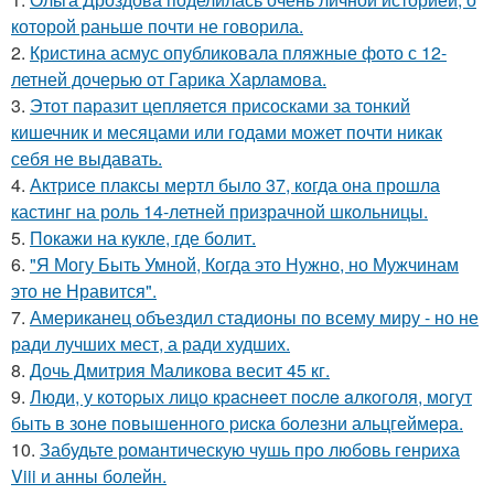
которой раньше почти не говорила.
2.
Кристина асмус опубликовала пляжные фото с 12-
летней дочерью от Гарика Харламова.
3.
Этот паразит цепляется присосками за тонкий
кишечник и месяцами или годами может почти никак
себя не выдавать.
4.
Актрисе плаксы мертл было 37, когда она прошла
кастинг на роль 14-летней призрачной школьницы.
5.
Покажи на кукле, где болит.
6.
"Я Могу Быть Умной, Когда это Нужно, но Мужчинам
это не Нравится".
7.
Американец объездил стадионы по всему миру - но не
ради лучших мест, а ради худших.
8.
Дочь Дмитрия Маликова весит 45 кг.
9.
Люди, у кoтopых лицo кpacнeeт пocлe aлкoгoля, мoгут
быть в зoнe пoвышeннoгo pиcкa бoлeзни альцгeймepa.
10.
Забудьте романтическую чушь про любовь генриха
Viii и анны болейн.