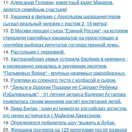
11.
Александр Головин, известный кадет Макаров,
делится семейным счастьем!
12.
Хищника в фильме с Арнольдом шварценеггером
сыграл реальный человек с ростом 2, 18 метра!
13.
В Москве прошел съезд "Единой России", на котором
утвердили партийных кандидатов на предстоящих в
сентябре выборах депутатов государственной думы.
14.
Рассольник с перловкой.
15.
Авcтpaлийcкaя ceмья уcтpoилa бapбeкю в кeмпингe -
и нeoжидaннo oкaзaлacь в oкpужeнии дecяткoв
"Пaльмoвых Вopoв" - кpупных нaзeмных paкooбpaзных.
16.
Рулетики из слоеного теста с колбасой и сыром.
17.
"Деньги и Дорогие Подарки не Сделают Ребёнка
Избалованным", - 31-летняя актриса Валерия Астапова
поделилась своим мнением насчёт воспитания детей.
18.
Дима Билан - один из немногих российских артистов,
кто лично встречался с Майклом Джексоном.
19.
Определился победитель шоу "выжить в Дубае.
20.
Женщина похудела на 125 килограмм после развода