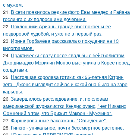
с мужем.
21.
В сети появилось редкие фото Евы мендес и Райана
гослинга с их подросшими дочерьми.
22.
Поклонники Арианы гранде обеспокоены ее
нездоровой худобой, и уже не в первый раз.
23.
Ирина Горбачёва рассказала о похудении на 13
килограммов.
24.
Практически сразу после свадьбы с бейсболистом
Джо димаджо Мэрилин Монро выступила в Корее перед
солдатами.
25.
Настоящая королева готики: как 55-летняя Кэтрин
зета - Джонс выглядит сейчас и какой она была на заре
карьеры.
26.
Завершилось расследование, и, по словам
американской журналистки Кэндис оуэнс, "нет Никаких
Сомнений в том, что Брижит Макрон - Мужчина".
27.
Фаршированные баклажаны "Объедение".
28.
Гинкго - уникальное, почти бессмертное растение.
29.
"Они только в ПЕРЕПИСКЕ хороши!