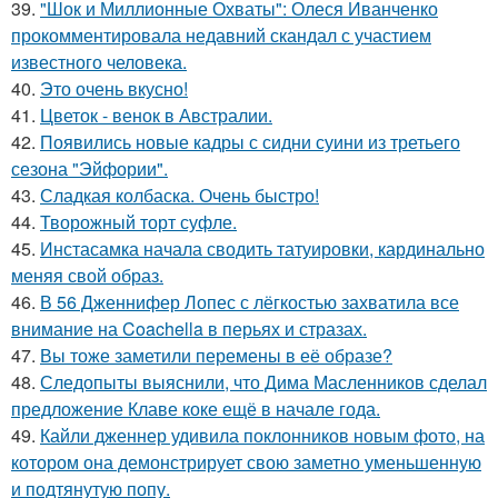
39.
"Шок и Миллионные Охваты": Олеся Иванченко
прокомментировала недавний скандал с участием
известного человека.
40.
Это очень вкусно!
41.
Цветок - венок в Австралии.
42.
Появились новые кадры с сидни суини из третьего
сезона "Эйфории".
43.
Сладкая колбаска. Очень быстро!
44.
Творожный торт суфле.
45.
Инстасамка начала сводить татуировки, кардинально
меняя свой образ.
46.
В 56 Дженнифер Лопес с лёгкостью захватила все
внимание на Coachella в перьях и стразах.
47.
Вы тоже заметили перемены в её образе?
48.
Следопыты выяснили, что Дима Масленников сделал
предложение Клаве коке ещё в начале года.
49.
Кайли дженнер удивила поклонников новым фото, на
котором она демонстрирует свою заметно уменьшенную
и подтянутую попу.