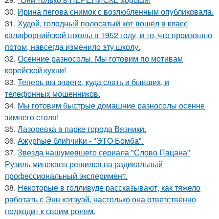
30.
Ирина пегова снимок с возлюбленным опубликовала.
31.
Худой, голодный полосатый кот вошёл в класс
калифорнийской школы в 1952 году, и то, что произошло
потом, навсегда изменило эту школу.
32.
Осенние разносолы. Мы готовим по мотивам
корейской кухни!
33.
Теперь вы знaетe, куда слать и бывших, и
телeфонныx мошенников.
34.
Мы готовим быстрые домашние разносолы осенне
зимнего стола!
35.
Лазоревка в парке города Вязники.
36.
Ажурhые блиhчиkи - "ЭТO Бомба".
37.
Звезда нашумевшего сериала "Слово Пацана"
Рузиль минекаев решился на радикальный
профессиональный эксперимент.
38.
Некоторые в голливуде рассказывают, как тяжело
работать с Энн хэтэуэй, настолько она ответственно
подходит к своим ролям.