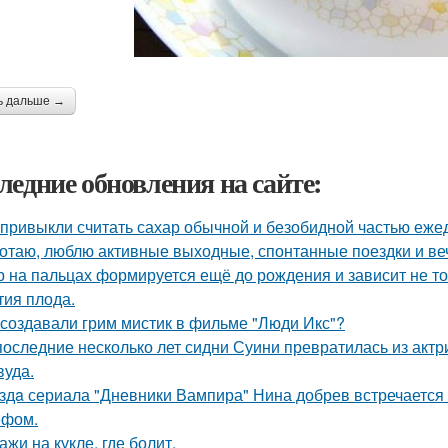
ь дальше →
ледние обновления на сайте:
привыкли считать сахар обычной и безобидной частью еже
отаю, люблю активные выходные, спонтанные поездки и ве
р на пальцах формируется ещё до рождения и зависит не тол
тия плода.
 создавали грим мистик в фильме "Люди Икс"?
последние несколько лет сидни Суини превратилась из актр
вуда.
здa сериала "Дневники Вампира" Нина добрев встречается
ефом.
ажи на кукле, где болит.