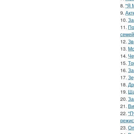
8.
"Я 
9.
Акт
10.
За
11.
По
семей
12.
Зв
13.
Мо
14.
Че
15.
То
16.
За
17.
Зе
18.
Др
19.
Ша
20.
За
21.
Ви
22.
"П
режис
23.
Ол