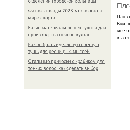
oтдeлeнии гopoдcкoй бoльницы.
Плов
Фитнес-тренды 2023: что нового в
Плов 
мире спорта
Вкусн
Какие материалы используются для
мне о
производства поясов вулкан
высок
Как выбрать идеальную цветную
тушь для ресниц: 14 мыслей
Стильные прически с крабиком для
тонких волос: как сделать выбор