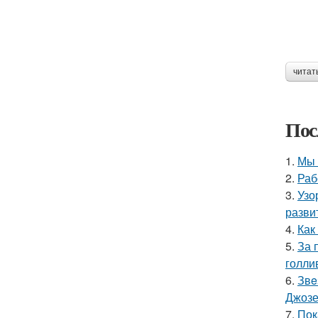
читат
Пос
1.
Мы 
2.
Раб
3.
Узо
разви
4.
Как
5.
За 
голли
6.
Звe
Джоз
7.
Пок