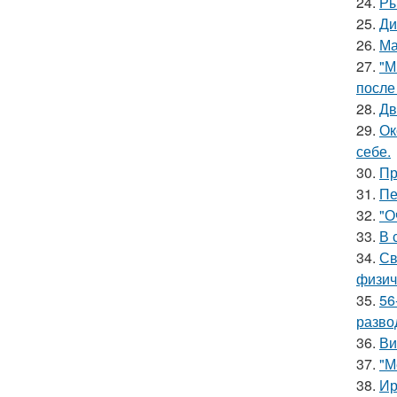
24.
Ры
25.
Ди
26.
Ма
27.
"М
после
28.
Дв
29.
Ок
себе.
30.
Пр
31.
Пе
32.
"О
33.
В 
34.
Св
физич
35.
56
разво
36.
Ви
37.
"М
38.
Ир