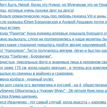
Могу Быть Умной, Когда это Нужно, но Мужчинам это не Нра
еры, которые очень похожи друг на друга!
будьте романтическую чушь про любовь генриха Viii и анны
сле разрыва Юлия Барановская и Андрей Аршавин почти ни
ных встреч.
езда "Ранеток" Анна руднева впервые показала будущего от
жно выдыхать: слухи не подтвердились и наши молитвы б
рез какие страдания пришлось пройти звезде нашумевшей
рт "Наполеон". Тесто получилось мягким, легко и быстро ра
куска "Грибочки - Боровички".
рнистые, пиксельные фото и знакомые лица в неровном свет
уг ниже 175 см, когда нашёл девушку - и теперь все компле
шлык из свинины в майонез и газировке.
мена колбасе - куриный рулет.
ки шоу сдала огэ: математика и русский - на 4, обществознан
ублично Обратилась к Чужому Мужу" - 38-летняя Кристина 
сёра Клима шипенко.
еся Иванченко - тот самый случай, когда красота + харизма 