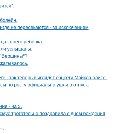
вится".
 болейн.
где не пересекаются - за исключением
ца своего ребёнка.
ыли услышаны.
 "Вершины"?
скатывалось.
е - так теперь выглядят соцсети Майкла олисе.
ксы по росту официально ушли в отпуск.
ие - на 3.
асмус трогательно поздравила с днём рождения
=.