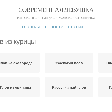
СОВРЕМЕННАЯ ДЕВУШКА
изысканная и жгучая женская страничка
главная
новости
статьи
в из курицы
Плов на сковороде
Узбекский плов
Пл
Плов из свинины
Рассыпчатый плов
П
Плов с тушенкой