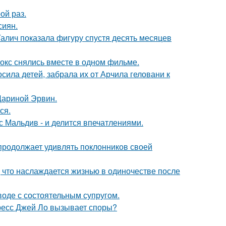
ой раз.
сиян.
Галич показала фигуру спустя десять месяцев
окс снялись вместе в одном фильме.
сила детей, забрала их от Арчила геловани к
Дариной Эрвин.
ся.
с Мальдив - и делится впечатлениями.
 продолжает удивлять поклонников своей
 что наслаждается жизнью в одиночестве после
воде с состоятельным супругом.
ресс Джей Ло вызывает споры?