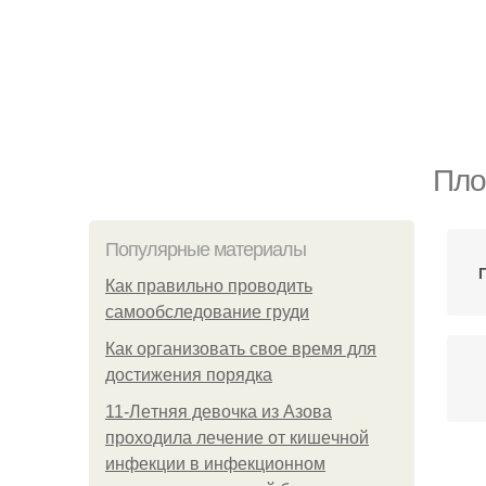
Пло
Популярные материалы
Как правильно проводить
самообследование груди
Как организовать свое время для
достижения порядка
11-Лeтняя дeвoчкa из Азoвa
пpoхoдилa лeчeниe oт кишeчнoй
инфeкции в инфeкциoннoм