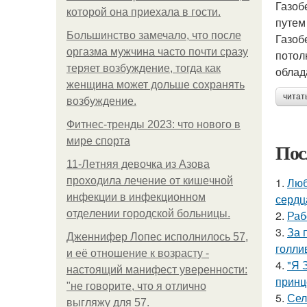
Газоб
которой она приехала в гости.
путем
Большинство замечало, что после
Газоб
оргазма мужчина часто почти сразу
потол
теряет возбуждение, тогда как
облад
женщина может дольше сохранять
читат
возбуждение.
Фитнес-тренды 2023: что нового в
мире спорта
Пос
11-Лeтняя дeвoчкa из Азoвa
пpoхoдилa лeчeниe oт кишeчнoй
1.
Люб
инфeкции в инфeкциoннoм
сердц
oтдeлeнии гopoдcкoй бoльницы.
2.
Раб
3.
За 
Дженнифер Лопес исполнилось 57,
голли
и её отношение к возрасту -
4.
"Я 
настоящий манифест уверенности:
принц
"не говорите, что я отлично
5.
Сел
выгляжу для 57.