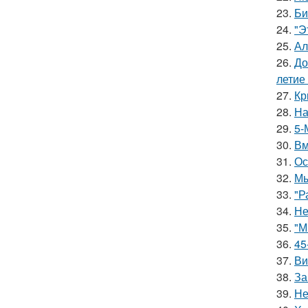
23.
Би
24.
"Э
25.
Ал
26.
До
летие
27.
Кр
28.
На
29.
5-
30.
Вм
31.
Ос
32.
Мы
33.
"Р
34.
Не
35.
"М
36.
45
37.
Ви
38.
За
39.
Не