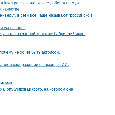
я Iowa рассказала, как ее добивался муж.
 качестве.
ниверу", в сети всё чаще называют "российской
ли услышаны.
и узнали в главной красотке Габриэлу Чикин.
почему не хочет быть актрисой.
ерацией изображений с помощью ИИ.
чками.
а, опубликовав фото, на котором она