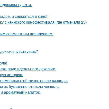
индромом туретта.
адре, и сниматься в кино!
у с каннского кинофестиваля, где отмечали 25-
вым совместным появлением.
док сил чувствуешь?
ола!
нож ради идеального декольте.
овую историю.
 поменялась её жизнь после развода.
огих буквально отвисла челюсть.
 и ароматный напиток.