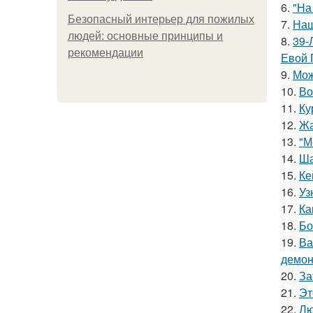
6.
"На
Безопасный интерьер для пожилых
7.
Наш
людей: основные принципы и
8.
39-
рекомендации
Евой 
9.
Мож
10.
Во
11.
Ку
12.
Жа
13.
"М
14.
Ша
15.
Ке
16.
Уз
17.
Ка
18.
Бо
19.
Ва
демон
20.
За
21.
Эт
22.
Лю