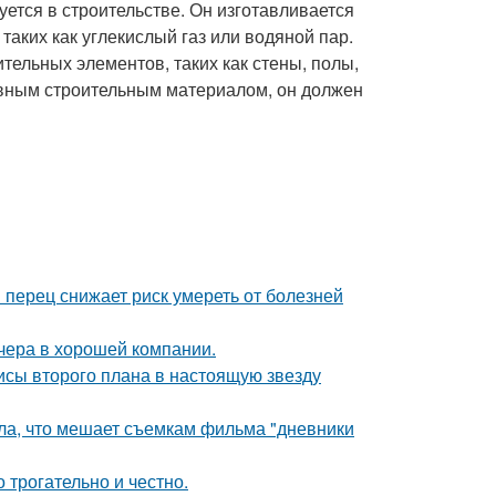
уется в строительстве. Он изготавливается
таких как углекислый газ или водяной пар.
тельных элементов, таких как стены, полы,
ивным строительным материалом, он должен
 перец снижает риск умереть от болезней
чера в хорошей компании.
исы второго плана в настоящую звезду
ала, что мешает съемкам фильма "дневники
о трогательно и честно.