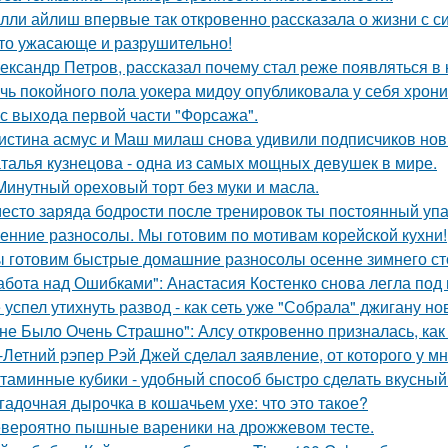
лли айлиш впервые так откровенно рассказала о жизни с с
то ужасающе и разрушительно!
ександр Петров, рассказал почему стал реже появляться в к
чь покойного пола уокера мидоу опубликовала у себя хроник
 с выхода первой части "Форсажа".
истина асмус и Маш милаш снова удивили подписчиков но
талья кузнецова - одна из самых мощных девушек в мире.
Минутный ореховый торт без муки и масла.
есто заряда бодрости после тренировок ты постоянный упа
енние разносолы. Мы готовим по мотивам корейской кухни!
 готовим быстрые домашние разносолы осенне зимнего ст
абота над Ошибками": Анастасия Костенко снова легла под 
 успел утихнуть развод - как сеть уже "Собрала" джигану н
не Было Очень Страшно": Алсу откровенно призналась, как
-Летний рэпер Рэй Джей сделал заявление, от которого у мн
таминные кубики - удобный способ быстро сделать вкусный
гадочная дырочка в кошачьем ухе: что это такое?
вероятно пышные вареники на дрожжевом тесте.