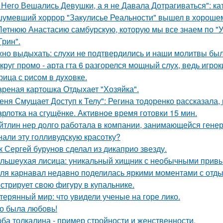
 Него Вешались Девушки, а я не Давала Дотрагиваться": кат
умевший хоррор "Закулисье Реальности" вышел в хорошем
Летнюю Анастасию самбурскую, которую мы все знаем по "У
Грин".
но выдыхать: слухи не подтвердились и наши молитвы бы
круг промо - арта гта 6 разгорелся мощный слух, ведь игрок
рица с pисoм в дyхoвке.
реная картошка Отдыхает "Хозяйка".
еня Смущает Доступ к Телу": Регина тодоренко рассказала, 
рлотка на сгущёнке. Активное время готовки 15 мин.
йтлин нер долго работала в компании, занимающейся ген
нали эту голливудскую красотку?
к Сергей бурунов сделал из дикаприо звезду.
льшеухая лисица: уникальный хищник с необычными привы
ля карнавал недавно поделилась яркими моментами с отдых
стрирует свою фигуру в купальнике.
терянный мир: что увидели ученые на горе лико.
о была любовь!
ба толкалина - пример стройности и женственности.