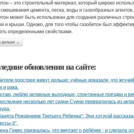
етон – это строительный материал, который широко использ
 смешивания цемента, песка, воды и газообразных агентов, 
етон может быть использован для создания различных строи
ки и крыши. Однако, для того чтобы газобетон был эффект
ать определенными свойствами.
ь дальше →
ледние обновления на сайте:
ители поострее живут дольше: учёные доказали, что жгучий
а и рака.
отаю, люблю активные выходные, спонтанные поездки и ве
последние несколько лет сидни Суини превратилась из актр
вуда.
Занята Рождением Третьего Ребенка": Энн хэтэуэй рассказ
ессы-3".
ена Гомес призналась, что мечтает о ребёнке - и сделала эт