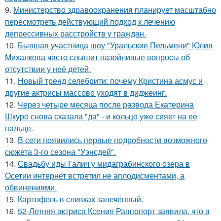
9.
Министерство здравоохранения планирует масштабно
пересмотреть действующий подход к лечению
депрессивных расстройств у граждан.
10.
Бывшая участница шоу "Уральские Пельмени" Юлия
Михалкова часто слышит назойливые вопросы об
отсутствии у неё детей.
11.
Новый тренд селебрити: почему Кристина асмус и
другие актрисы массово уходят в диджеинг.
12.
Через четыре месяца после развода Екатерина
Шкуро снова сказала "да" - и кольцо уже сияет на ее
пальце.
13.
В сети появились первые подробности возможного
сюжета 3-го сезона "Уэнсдей".
14.
Свадьбу иды Галич у мидаграбинского озера в
Осетии интернет встретил не аплодисментами, а
обвинениями.
15.
Картофель в сливках запечённый.
16.
52-Летняя актриса Ксения Раппопорт заявила, что в