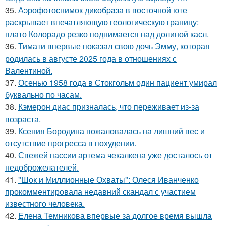
35.
Аэрофотоснимок дикобpaза в восточной юте
раскрывает впечатляющую геологическую границу:
плато Колорадо резко поднимается над долиной касл.
36.
Тимати впервые показал свою дочь Эмму, которая
родилась в августе 2025 года в отношениях с
Валентиной.
37.
Осенью 1958 года в Стокгольм один пациент умирал
буквально по часам.
38.
Кэмерон диас призналась, что переживает из-за
возраста.
39.
Ксения Бородина пожаловалась на лишний вес и
отсутствие прогресса в похудении.
40.
Свежей пассии артема чекалкена уже досталось от
недоброжелателей.
41.
"Шок и Миллионные Охваты": Олеся Иванченко
прокомментировала недавний скандал с участием
известного человека.
42.
Елена Темникова впервые за долгое время вышла