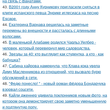
на связь с фанатами.
43.
В2001 году Анну Курникову пригласили сняться в
клипе испанского певца Энрике иглесиаса на песню
Escape.
44.
Екатерина Варнава решилась на заметные
перемены во внешности и рассталась с длинными
волосами.
45.
В маленькой Алабаме родился Чарльз Уилбер -
человек, который перевернул мир садоводства.
46.
Звезды за 40: кто выглядит как студентка, а кто - как
бабушка?
47.
Сабина хайрова намекнула, что Клава кока увела
Диму Масленникова из отношений, что вызвало бурю
обсуждений в сети.
48.
"Федю понесло! " - новый роман фёдора Бондарчука
взорвал соцсети.
49.
Кайли дженнер удивила поклонников новым фото, на
котором она демонстрирует свою заметно уменьшенную
и подтянутую попу.