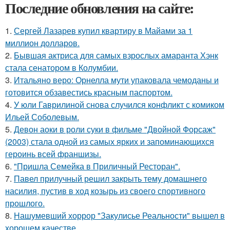
Последние обновления на сайте:
1.
Сергей Лазарев купил квартиру в Майами за 1
миллион долларов.
2.
Бывшая актриса для самых взрослых амаранта Хэнк
стала сенатором в Колумбии.
3.
Итальяно веро: Орнелла мути упаковала чемоданы и
готовится обзавестись красным паспортом.
4.
У юли Гаврилиной снова случился конфликт с комиком
Ильей Соболевым.
5.
Девон аоки в роли суки в фильме "Двойной Форсаж"
(2003) стала одной из самых ярких и запоминающихся
героинь всей франшизы.
6.
"Пришла Семейка в Приличный Ресторан".
7.
Павел прилучный решил закрыть тему домашнего
насилия, пустив в ход козырь из своего спортивного
прошлого.
8.
Нашумевший хоррор "Закулисье Реальности" вышел в
хорошем качестве.