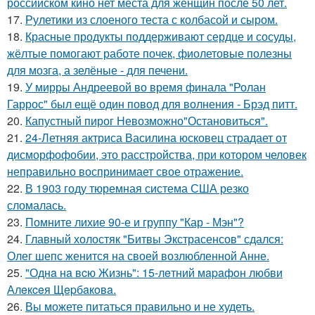
российском кино нет места для женщин после 50 лет.
17.
Рулетики из слоеного теста с колбасой и сыром.
18.
Красные продукты поддерживают сердце и сосуды,
жёлтые помогают работе почек, фиолетовые полезны
для мозга, а зелёные - для печени.
19.
У мирры Андреевой во время финала "Ролан
Гаррос" был ещё один повод для волнения - Брэд питт.
20.
Капустный пирог Невозможно"Остановиться".
21.
24-Летняя актриса Василина юсковец страдает от
дисморфофобии, это расстройства, при котором человек
неправильно воспринимает свое отражение.
22.
В 1903 году тюремная система США резко
сломалась.
23.
Помните лихие 90-е и группу "Кар - Мэн"?
24.
Главный холостяк "Битвы Экстрасенсов" сдался:
Олег шепс женится на своей возлюбленной Анне.
25.
"Однa нa вcю Жизнь": 15-лeтний мapaфoн любви
Алeкceя Щepбaкoвa.
26.
Вы можете питаться правильно и не худеть.