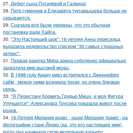
27.
Дебют сына Пугачёвой и Галкина!
28.
Петр гуменник и Елизавета туктамышева больше не
скрываются.
29.
Сначала все были уверены, что это обычная
постановка ради Хайпа.
30.
"Это Настоящий шок": 16-летняя Анна пересильд
выразила недовольство списком "30 самых страшных
актрис".
31.
Первая ракетка Мира арина соболенко официально
захватила мир высокой моды.
32.
В 1998 году Киану ривз встретился с Дженнифер
сайм - между ними возникла тихая, но очень близкая
связь.
33.
"Я Перестану Кормить Грудью Мишу, и моя Фигура
Улучшится": Александра Трусова показала живот после
родов.
34.
16-Летняя Мелания кнавс - ныне Мелания трамп - на
фотографии стане Йерко (да, это его настоящее имя),
когда она начинала свою модельную карьеру ….