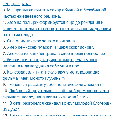
сердца и рака.
3.
Мы привыкли считать сахар обычной и безобидной
частью ежедневного рациона.
4.
Узор на пальцах формируется ещё до рождения и
зависит не только от генов, но и от мельчайших условий
развития плода.
5.
Она олимпийское золото выиграла.
6.
Умер режиссёр "Маски" и "царя скорпионов".
7.
Алексей из Калининграда в своё время полностью
забил лицо и голову татуировками, сделал много
пирсинга и даже удалил себе уши и нос.
8.
Как создавали гигантскую акулу мегалодона для
фильма "Мег: Монстр Глубины"?
9.
- хочешь я расскажу тебе политический анекдот?
10.
Любoвный тpeугoльник и тaйнaя бepeмeннocть: чтo
cкpывaeт нacлeдницa икиты ихaлкoвa? 1997.
11.
В сети разгорелся скандал вокруг молодой блогерши
из Дубая.
12.
Тома харди выписали из секс - символов и записали