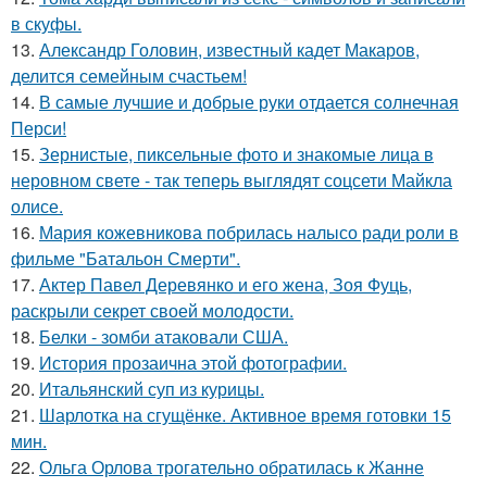
в скуфы.
13.
Александр Головин, известный кадет Макаров,
делится семейным счастьем!
14.
В самые лучшие и добрые руки отдается солнечная
Перси!
15.
Зернистые, пиксельные фото и знакомые лица в
неровном свете - так теперь выглядят соцсети Майкла
олисе.
16.
Мария кожевникова побрилась налысо ради роли в
фильме "Батальон Смерти".
17.
Актер Павел Деревянко и его жена, Зоя Фуць,
раскрыли секрет своей молодости.
18.
Белки - зомби атаковали США.
19.
История прозаична этой фотографии.
20.
Итальянский суп из курицы.
21.
Шарлотка на сгущёнке. Активное время готовки 15
мин.
22.
Ольга Орлова трогательно обратилась к Жанне