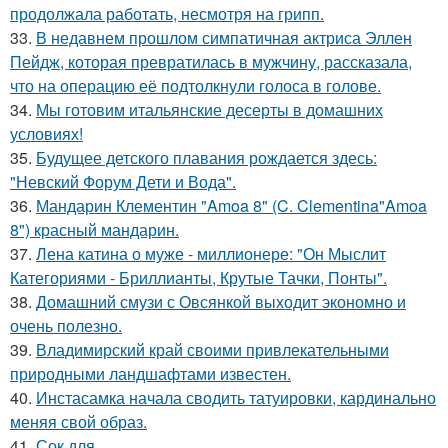
продолжала работать, несмотря на грипп.
33.
В недавнем прошлом симпатичная актриса Эллен
Пейдж, которая превратилась в мужчину, рассказала,
что на операцию её подтолкнули голоса в голове.
34.
Мы готовим итальянские десерты в домашних
условиях!
35.
Будущее детского плавания рождается здесь:
"Невский Форум Дети и Вода".
36.
Мандарин Клементин "Amoa 8" (C. Clementina"Amoa
8") красный мандарин.
37.
Лена катина о муже - миллионере: "Он Мыслит
Категориями - Бриллианты, Крутые Тачки, Понты".
38.
Домашний смузи с Овсянкой выходит экономно и
очень полезно.
39.
Владимирский край своими привлекательными
природными ландшафтами известен.
40.
Инстасамка начала сводить татуировки, кардинально
меняя свой образ.
41.
Сок для ….