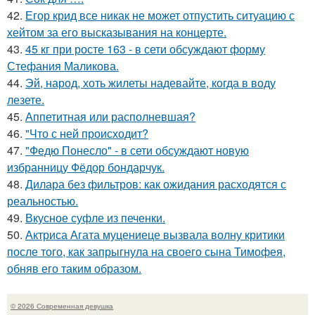
42.
Егор крид все никак не может отпустить ситуацию с
хейтом за его высказывания на концерте.
43.
45 кг при росте 163 - в сети обсуждают форму
Стефания Маликова.
44.
Эй, народ, хоть жилеты надевайте, когда в воду
лезете.
45.
Аппетитная или располневшая?
46.
"Что с ней происходит?
47.
"Федю Понесло" - в сети обсуждают новую
избранницу Фёдор бондарчук.
48.
Дилара без фильтров: как ожидания расходятся с
реальностью.
49.
Вкусное суфле из печенки.
50.
Актриса Агата муцениеце вызвала волну критики
после того, как запрыгнула на своего сына Тимофея,
обняв его таким образом.
© 2026 Современная девушка