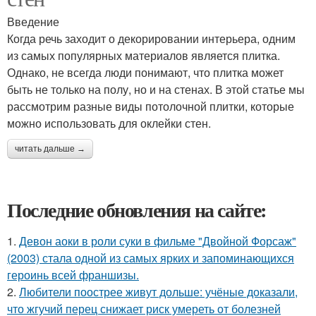
Введение
Когда речь заходит о декорировании интерьера, одним
из самых популярных материалов является плитка.
Однако, не всегда люди понимают, что плитка может
быть не только на полу, но и на стенах. В этой статье мы
рассмотрим разные виды потолочной плитки, которые
можно использовать для оклейки стен.
читать дальше →
Последние обновления на сайте:
1.
Девон аоки в роли суки в фильме "Двойной Форсаж"
(2003) стала одной из самых ярких и запоминающихся
героинь всей франшизы.
2.
Любители поострее живут дольше: учёные доказали,
что жгучий перец снижает риск умереть от болезней