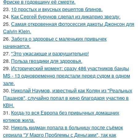
Фриске в годовщину её смерти.
23.
10 простых и вкусных рецептов блинов.
24.
Как Сергей бурунов сделал из дикаприо звезду.
25.
Самая откровенная фотосессия дакоты Джонсон для
Calvin Klein.
26.
Забота о здоровье с маленьких привычек
начинается.
27.
"Это ужасающе и разрушительно!
28.
Польза гвоздики для здоровья.
29.
Исторический момент: сразу 486 участников банды
MS - 13 одновременно предстали перед судом в одном
зале.
30.
Николай Наумов, известный как Колян из "Реальных
Пацанов", случайно попал в кино благодаря участию в
КВН.
31.
Когда-то вся Европа без привычных домашних
котиков жила.
32.
Николь кидман попала в больницу после съёмок
сериала "У Марго Проблемы с Деньгами", так как